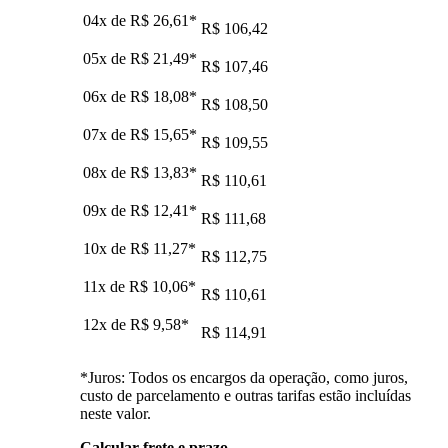
04x de
R$ 26,61
*
R$ 106,42
05x de
R$ 21,49
*
R$ 107,46
06x de
R$ 18,08
*
R$ 108,50
07x de
R$ 15,65
*
R$ 109,55
08x de
R$ 13,83
*
R$ 110,61
09x de
R$ 12,41
*
R$ 111,68
10x de
R$ 11,27
*
R$ 112,75
11x de
R$ 10,06
*
R$ 110,61
12x de
R$ 9,58
*
R$ 114,91
*Juros: Todos os encargos da operação, como juros,
custo de parcelamento e outras tarifas estão incluídas
neste valor.
Calcular frete e prazo