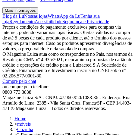
Mais informações
Blog da Lu
Nossas lojas
WhatsApp da Lu
Tenha sua
loja
Regulamento
Acessibilidade
Segurança e Privacidade
Preços e condições de pagamento exclusivos para compras via
internet, podendo variar nas lojas físicas. Ofertas válidas na compra
de até 5 peças de cada produto por cliente, até o término dos nossos
estoques para internet. Caso os produtos apresentem divergências de
valores, o preço válido é o da sacola de compras.
O Magazine Luiza atua como correspondente no País, nos termos da
Resolução CMN nº 4.935/2021, e encaminha propostas de cartão de
crédito e operações de crédito para a Luizacred S.A Sociedade de
Crédito, Financiamento e Investimento inscrita no CNPJ sob o nº
02.206.577/0001-80.
Compre pelo chat
ou compre pelo telefone:
0800 773 3838
Magazine Luiza S/A - CNPJ: 47.960.950/1088-36 - Endereço: Rua
Arnulfo de Lima, 2385 - Vila Santa Cruz, Franca/SP - CEP 14.403-
471 ® Magazine Luiza – Todos os direitos reservados.
Home
>
móveis
>
Cozinha
>
2 Banquetas Forts Baixa Fibra Sintética Ferro Pintura