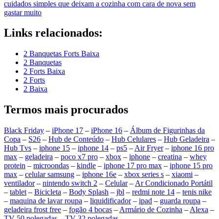
cuidados simples que deixam a cozinha com cara de nova sem
gastar muito
Links relacionados:
2 Banquetas Forts Baixa
2 Banquetas
2 Forts Baixa
2 Forts
2 Baixa
Termos mais procurados
Black Friday
–
iPhone 17
–
iPhone 16
–
Álbum de Figurinhas da
Copa
–
S26
–
Hub de Conteúdo
–
Hub Celulares
–
Hub Geladeira
–
Hub Tvs
–
iphone 15
–
iphone 14
–
ps5
–
Air Fryer
–
iphone 16 pro
max
–
geladeira
–
poco x7 pro
–
xbox
–
iphone
–
creatina
–
whey
protein
–
microondas
–
kindle
–
iphone 17 pro max
–
iphone 15 pro
max
–
celular samsung
–
iphone 16e
–
xbox series s
–
xiaomi
–
ventilador
–
nintendo switch 2
–
Celular
–
Ar Condicionado Portátil
–
tablet
–
Bicicleta
–
Body Splash
–
jbl
–
redmi note 14
–
tenis nike
–
maquina de lavar roupa
–
liquidificador
–
ipad
–
guarda roupa
–
geladeira frost free
–
fogão 4 bocas
–
Armário de Cozinha
–
Alexa
–
TV 50 polegadas
–
TV 32 polegadas