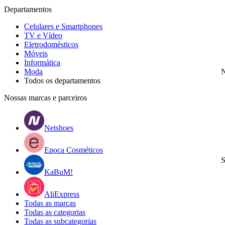
Departamentos
Celulares e Smartphones
TV e Vídeo
Eletrodomésticos
Móveis
Informática
Moda
N
Todos os departamentos
Nossas marcas e parceiros
Netshoes
Epoca Cosméticos
S
KaBuM!
AliExpress
Todas as marcas
Todas as categorias
Todas as subcategorias