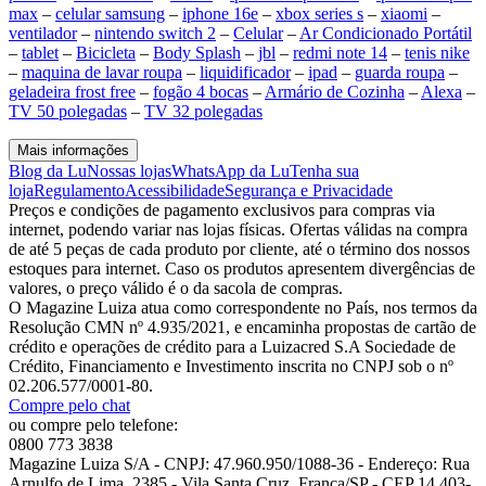
max
–
celular samsung
–
iphone 16e
–
xbox series s
–
xiaomi
–
ventilador
–
nintendo switch 2
–
Celular
–
Ar Condicionado Portátil
–
tablet
–
Bicicleta
–
Body Splash
–
jbl
–
redmi note 14
–
tenis nike
–
maquina de lavar roupa
–
liquidificador
–
ipad
–
guarda roupa
–
geladeira frost free
–
fogão 4 bocas
–
Armário de Cozinha
–
Alexa
–
TV 50 polegadas
–
TV 32 polegadas
Mais informações
Blog da Lu
Nossas lojas
WhatsApp da Lu
Tenha sua
loja
Regulamento
Acessibilidade
Segurança e Privacidade
Preços e condições de pagamento exclusivos para compras via
internet, podendo variar nas lojas físicas. Ofertas válidas na compra
de até 5 peças de cada produto por cliente, até o término dos nossos
estoques para internet. Caso os produtos apresentem divergências de
valores, o preço válido é o da sacola de compras.
O Magazine Luiza atua como correspondente no País, nos termos da
Resolução CMN nº 4.935/2021, e encaminha propostas de cartão de
crédito e operações de crédito para a Luizacred S.A Sociedade de
Crédito, Financiamento e Investimento inscrita no CNPJ sob o nº
02.206.577/0001-80.
Compre pelo chat
ou compre pelo telefone:
0800 773 3838
Magazine Luiza S/A - CNPJ: 47.960.950/1088-36 - Endereço: Rua
Arnulfo de Lima, 2385 - Vila Santa Cruz, Franca/SP - CEP 14.403-