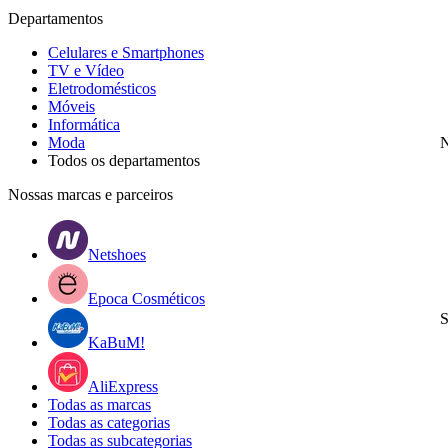
Departamentos
Celulares e Smartphones
TV e Vídeo
Eletrodomésticos
Móveis
Informática
Moda
N
Todos os departamentos
Nossas marcas e parceiros
Netshoes
Epoca Cosméticos
S
KaBuM!
AliExpress
Todas as marcas
Todas as categorias
Todas as subcategorias