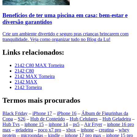
Benefícios de ter uma piscina em casa: bem-estar e
diversão garantidos
Crie um ambiente divertido e seguro pras crianças brincarem com
tranquilidade. Veja como organizar tudo no Blog da Lu!
Links relacionados:
2142 C80 MAX Torneira
2142 C80
2142 MAX Torneira
2142 MAX
2142 Torneira
Termos mais procurados
Black Friday
–
iPhone 17
–
iPhone 16
–
Álbum de Figurinhas da
Copa
–
S26
–
Hub de Conteúdo
–
Hub Celulares
–
Hub Geladeira
–
Hub Tvs
–
iphone 15
–
iphone 14
–
ps5
–
Air Fryer
–
iphone 16 pro
max
–
geladeira
–
poco x7 pro
–
xbox
–
iphone
–
creatina
–
whey
protein
–
microondas
–
kindle
–
iphone 17 pro max
–
iphone 15 pro