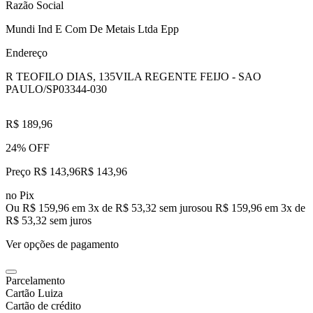
Razão Social
Mundi Ind E Com De Metais Ltda Epp
Endereço
R TEOFILO DIAS, 135
VILA REGENTE FEIJO - SAO
PAULO/SP
03344-030
R$ 189,96
24% OFF
Preço R$ 143,96
R$
143
,
96
no Pix
Ou R$ 159,96 em 3x de R$ 53,32 sem juros
ou
R$ 159,96
em
3
x de
R$ 53,32
sem juros
Ver opções de pagamento
Parcelamento
Cartão Luiza
Cartão de crédito