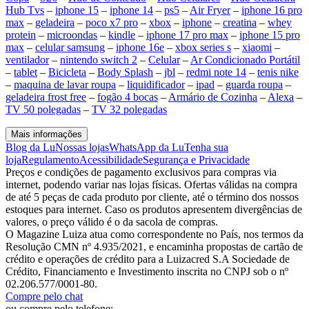
Hub Tvs
–
iphone 15
–
iphone 14
–
ps5
–
Air Fryer
–
iphone 16 pro
max
–
geladeira
–
poco x7 pro
–
xbox
–
iphone
–
creatina
–
whey
protein
–
microondas
–
kindle
–
iphone 17 pro max
–
iphone 15 pro
max
–
celular samsung
–
iphone 16e
–
xbox series s
–
xiaomi
–
ventilador
–
nintendo switch 2
–
Celular
–
Ar Condicionado Portátil
–
tablet
–
Bicicleta
–
Body Splash
–
jbl
–
redmi note 14
–
tenis nike
–
maquina de lavar roupa
–
liquidificador
–
ipad
–
guarda roupa
–
geladeira frost free
–
fogão 4 bocas
–
Armário de Cozinha
–
Alexa
–
TV 50 polegadas
–
TV 32 polegadas
Mais informações
Blog da Lu
Nossas lojas
WhatsApp da Lu
Tenha sua
loja
Regulamento
Acessibilidade
Segurança e Privacidade
Preços e condições de pagamento exclusivos para compras via
internet, podendo variar nas lojas físicas. Ofertas válidas na compra
de até 5 peças de cada produto por cliente, até o término dos nossos
estoques para internet. Caso os produtos apresentem divergências de
valores, o preço válido é o da sacola de compras.
O Magazine Luiza atua como correspondente no País, nos termos da
Resolução CMN nº 4.935/2021, e encaminha propostas de cartão de
crédito e operações de crédito para a Luizacred S.A Sociedade de
Crédito, Financiamento e Investimento inscrita no CNPJ sob o nº
02.206.577/0001-80.
Compre pelo chat
ou compre pelo telefone: