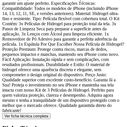
garantir um ajuste perfeito. Especificações Técnicas:
Compatibilidade: Todos os modelos de iPhone (incluindo iPhone
14, 13, 12, 11, SE, e versões anteriores). Material: Hidrogel ultra-
fino e resistente. Tipo: Película flexível com cobertura total. O Kit
Contém: 3x Películas de Hidrogel para proteção total da tela. 3x
Panos de Limpeza Seca para preparar a superfície antes da
aplicação. 3x Lenços com Álcool para limpeza eficiente. 1x
Removedore de Pó Adesivo para garantir a perfeita aderência da
película. 1x Espátula Por Que Escolher Nossa Película de Hidrogel?
Proteção Premium: Protege contra riscos, marcas de dedos,
pequenos impactos e manchas, mantendo seu iPhone como novo.
Fácil Aplicação: Instalação rápida e sem complicações, com
resultados profissionais. Durabilidade e Estilo: O material de
hidrogel oferece uma aparência discreta e elegante, sem
comprometer o design original do dispositivo. Preço Justo:
Qualidade superior com excelente custo-benefício. Garanta Já a
Sua! Proteja o investimento no seu iPhone e mantenha sua tela
intacta com nosso Kit de 3 Películas de Hidrogel. Perfeito para
quem valoriza proteção, clareza e desempenho. Adquira agora
mesmo e tenha a tranquilidade de um dispositivo protegido com o
melhor que o mercado oferece. Qualidade garantida direto do
fabricante!
Ver ficha técnica completa