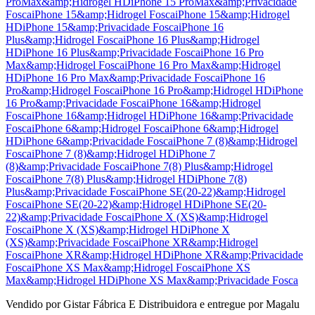
ProMax&amp;Hidrogel HD
iPhone 15 ProMax&amp;Privacidade
Fosca
iPhone 15&amp;Hidrogel Fosca
iPhone 15&amp;Hidrogel
HD
iPhone 15&amp;Privacidade Fosca
iPhone 16
Plus&amp;Hidrogel Fosca
iPhone 16 Plus&amp;Hidrogel
HD
iPhone 16 Plus&amp;Privacidade Fosca
iPhone 16 Pro
Max&amp;Hidrogel Fosca
iPhone 16 Pro Max&amp;Hidrogel
HD
iPhone 16 Pro Max&amp;Privacidade Fosca
iPhone 16
Pro&amp;Hidrogel Fosca
iPhone 16 Pro&amp;Hidrogel HD
iPhone
16 Pro&amp;Privacidade Fosca
iPhone 16&amp;Hidrogel
Fosca
iPhone 16&amp;Hidrogel HD
iPhone 16&amp;Privacidade
Fosca
iPhone 6&amp;Hidrogel Fosca
iPhone 6&amp;Hidrogel
HD
iPhone 6&amp;Privacidade Fosca
iPhone 7 (8)&amp;Hidrogel
Fosca
iPhone 7 (8)&amp;Hidrogel HD
iPhone 7
(8)&amp;Privacidade Fosca
iPhone 7(8) Plus&amp;Hidrogel
Fosca
iPhone 7(8) Plus&amp;Hidrogel HD
iPhone 7(8)
Plus&amp;Privacidade Fosca
iPhone SE(20-22)&amp;Hidrogel
Fosca
iPhone SE(20-22)&amp;Hidrogel HD
iPhone SE(20-
22)&amp;Privacidade Fosca
iPhone X (XS)&amp;Hidrogel
Fosca
iPhone X (XS)&amp;Hidrogel HD
iPhone X
(XS)&amp;Privacidade Fosca
iPhone XR&amp;Hidrogel
Fosca
iPhone XR&amp;Hidrogel HD
iPhone XR&amp;Privacidade
Fosca
iPhone XS Max&amp;Hidrogel Fosca
iPhone XS
Max&amp;Hidrogel HD
iPhone XS Max&amp;Privacidade Fosca
Vendido por
Gistar Fábrica E Distribuidora
e entregue por
Magalu