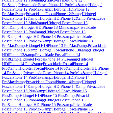
Fosca
iPhone 12 Pro&amp;Hidrogel HD
iPhone 12
Pro&amp;Privacidade Fosca
iPhone 12 ProMax&amp;Hidrogel
Fosca
iPhone 12 ProMax&amp;Hidrogel HD
iPhone 12
ProMax&amp;Privacidade Fosca
iPhone 12&amp;Hidrogel
Fosca
iPhone 12&amp;Hidrogel HD
iPhone 12&amp;Privacidade
Fosca
iPhone 13 Mini&amp;Hidrogel Fosca
iPhone 13
Mini&amp;Hidrogel HD
iPhone 13 Mini&amp;Privacidade
Fosca
iPhone 13 Pro&amp;Hidrogel Fosca
iPhone 13
Pro&amp;Hidrogel HD
iPhone 13 Pro&amp;Privacidade
Fosca
iPhone 13 ProMax&amp;Hidrogel Fosca
iPhone 13
ProMax&amp;Hidrogel HD
iPhone 13 ProMax&amp;Privacidade
Fosca
iPhone 13&amp;Hidrogel Fosca
iPhone 13&amp;Hidrogel
HD
iPhone 13&amp;Privacidade Fosca
iPhone 14
Plus&amp;Hidrogel Fosca
iPhone 14 Plus&amp;Hidrogel
HD
iPhone 14 Plus&amp;Privacidade Fosca
iPhone 14
Pro&amp;Hidrogel Fosca
iPhone 14 Pro&amp;Hidrogel HD
iPhone
14 Pro&amp;Privacidade Fosca
iPhone 14 ProMax&amp;Hidrogel
Fosca
iPhone 14 ProMax&amp;Hidrogel HD
iPhone 14
ProMax&amp;Privacidade Fosca
iPhone 14&amp;Hidrogel
Fosca
iPhone 14&amp;Hidrogel HD
iPhone 14&amp;Privacidade
Fosca
iPhone 15 Plus&amp;Hidrogel Fosca
iPhone 15
Plus&amp;Hidrogel HD
iPhone 15 Plus&amp;Privacidade
Fosca
iPhone 15 Pro&amp;Hidrogel Fosca
iPhone 15
Pro&amp;Hidrogel HD
iPhone 15 Pro&amp;Privacidade
Fosca
iPhone 15 ProMax&amp;Hidrogel Fosca
iPhone 15