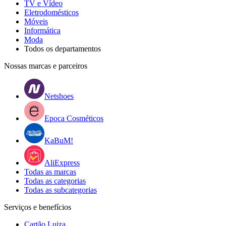
TV e Vídeo
Eletrodomésticos
Móveis
Informática
Moda
Todos os departamentos
Nossas marcas e parceiros
Netshoes
Epoca Cosméticos
KaBuM!
AliExpress
Todas as marcas
Todas as categorias
Todas as subcategorias
Serviços e benefícios
Cartão Luiza