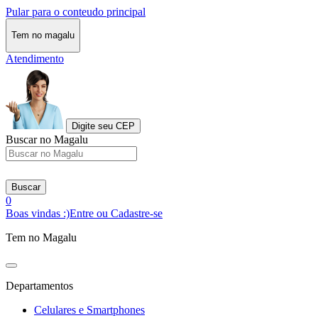
Pular para o conteudo principal
Tem no magalu
Atendimento
Digite seu CEP
Buscar no Magalu
Buscar
0
Boas vindas :)
Entre ou Cadastre-se
Tem no Magalu
Departamentos
Celulares e Smartphones