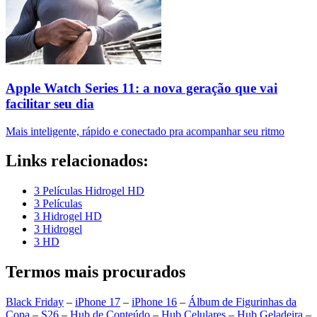
Apple Watch Series 11: a nova geração que vai
facilitar seu dia
Mais inteligente, rápido e conectado pra acompanhar seu ritmo
Links relacionados:
3 Películas Hidrogel HD
3 Películas
3 Hidrogel HD
3 Hidrogel
3 HD
Termos mais procurados
Black Friday
–
iPhone 17
–
iPhone 16
–
Álbum de Figurinhas da
Copa
–
S26
–
Hub de Conteúdo
–
Hub Celulares
–
Hub Geladeira
–