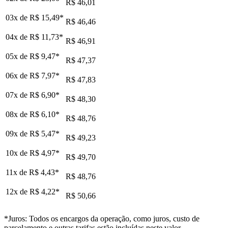
R$ 46,01
03x de
R$ 15,49
*
R$ 46,46
04x de
R$ 11,73
*
R$ 46,91
05x de
R$ 9,47
*
R$ 47,37
06x de
R$ 7,97
*
R$ 47,83
07x de
R$ 6,90
*
R$ 48,30
08x de
R$ 6,10
*
R$ 48,76
09x de
R$ 5,47
*
R$ 49,23
10x de
R$ 4,97
*
R$ 49,70
11x de
R$ 4,43
*
R$ 48,76
12x de
R$ 4,22
*
R$ 50,66
*Juros: Todos os encargos da operação, como juros, custo de
parcelamento e outras tarifas estão incluídas neste valor.