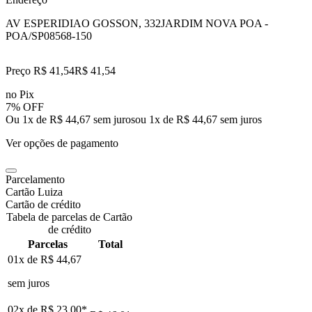
AV ESPERIDIAO GOSSON, 332
JARDIM NOVA POA -
POA/SP
08568-150
Preço R$ 41,54
R$
41
,
54
no Pix
7% OFF
Ou 1x de R$ 44,67 sem juros
ou
1
x de
R$ 44,67
sem juros
Ver opções de pagamento
Parcelamento
Cartão Luiza
Cartão de crédito
Tabela de parcelas de Cartão
de crédito
Parcelas
Total
01x de
R$ 44,67
sem juros
02x de
R$ 23,00
*