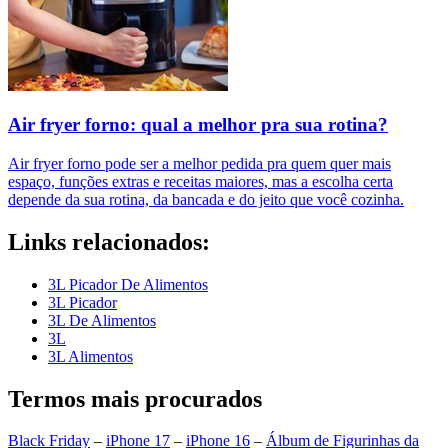
Air fryer forno: qual a melhor pra sua rotina?
Air fryer forno pode ser a melhor pedida pra quem quer mais
espaço, funções extras e receitas maiores, mas a escolha certa
depende da sua rotina, da bancada e do jeito que você cozinha.
Links relacionados:
3L Picador De Alimentos
3L Picador
3L De Alimentos
3L
3L Alimentos
Termos mais procurados
Black Friday
–
iPhone 17
–
iPhone 16
–
Álbum de Figurinhas da