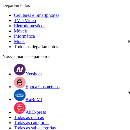
Departamentos
Celulares e Smartphones
TV e Vídeo
Eletrodomésticos
Móveis
Informática
Moda
N
Todos os departamentos
Nossas marcas e parceiros
Netshoes
Epoca Cosméticos
S
KaBuM!
AliExpress
Todas as marcas
Todas as categorias
Todas as subcategorias