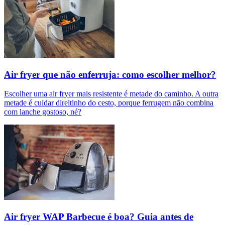
Air fryer que não enferruja: como escolher melhor?
Escolher uma air fryer mais resistente é metade do caminho. A outra
metade é cuidar direitinho do cesto, porque ferrugem não combina
com lanche gostoso, né?
Air fryer WAP Barbecue é boa? Guia antes de