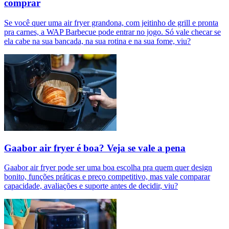
comprar
Se você quer uma air fryer grandona, com jeitinho de grill e pronta
pra carnes, a WAP Barbecue pode entrar no jogo. Só vale checar se
ela cabe na sua bancada, na sua rotina e na sua fome, viu?
Gaabor air fryer é boa? Veja se vale a pena
Gaabor air fryer pode ser uma boa escolha pra quem quer design
bonito, funções práticas e preço competitivo, mas vale comparar
capacidade, avaliações e suporte antes de decidir, viu?