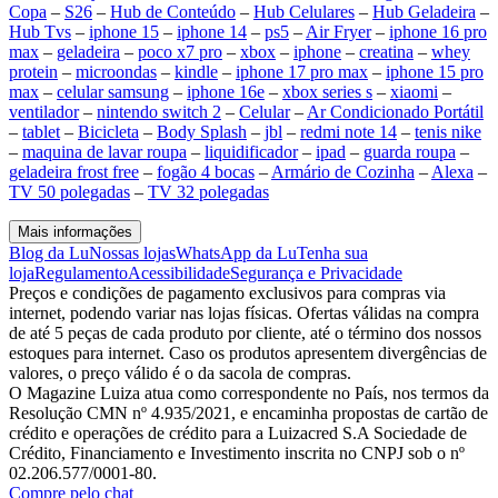
Copa
–
S26
–
Hub de Conteúdo
–
Hub Celulares
–
Hub Geladeira
–
Hub Tvs
–
iphone 15
–
iphone 14
–
ps5
–
Air Fryer
–
iphone 16 pro
max
–
geladeira
–
poco x7 pro
–
xbox
–
iphone
–
creatina
–
whey
protein
–
microondas
–
kindle
–
iphone 17 pro max
–
iphone 15 pro
max
–
celular samsung
–
iphone 16e
–
xbox series s
–
xiaomi
–
ventilador
–
nintendo switch 2
–
Celular
–
Ar Condicionado Portátil
–
tablet
–
Bicicleta
–
Body Splash
–
jbl
–
redmi note 14
–
tenis nike
–
maquina de lavar roupa
–
liquidificador
–
ipad
–
guarda roupa
–
geladeira frost free
–
fogão 4 bocas
–
Armário de Cozinha
–
Alexa
–
TV 50 polegadas
–
TV 32 polegadas
Mais informações
Blog da Lu
Nossas lojas
WhatsApp da Lu
Tenha sua
loja
Regulamento
Acessibilidade
Segurança e Privacidade
Preços e condições de pagamento exclusivos para compras via
internet, podendo variar nas lojas físicas. Ofertas válidas na compra
de até 5 peças de cada produto por cliente, até o término dos nossos
estoques para internet. Caso os produtos apresentem divergências de
valores, o preço válido é o da sacola de compras.
O Magazine Luiza atua como correspondente no País, nos termos da
Resolução CMN nº 4.935/2021, e encaminha propostas de cartão de
crédito e operações de crédito para a Luizacred S.A Sociedade de
Crédito, Financiamento e Investimento inscrita no CNPJ sob o nº
02.206.577/0001-80.
Compre pelo chat