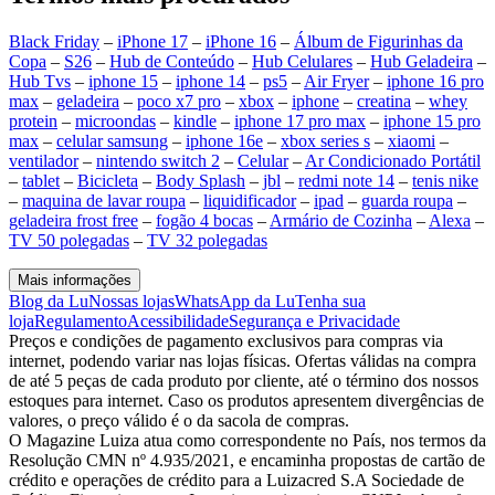
Black Friday
–
iPhone 17
–
iPhone 16
–
Álbum de Figurinhas da
Copa
–
S26
–
Hub de Conteúdo
–
Hub Celulares
–
Hub Geladeira
–
Hub Tvs
–
iphone 15
–
iphone 14
–
ps5
–
Air Fryer
–
iphone 16 pro
max
–
geladeira
–
poco x7 pro
–
xbox
–
iphone
–
creatina
–
whey
protein
–
microondas
–
kindle
–
iphone 17 pro max
–
iphone 15 pro
max
–
celular samsung
–
iphone 16e
–
xbox series s
–
xiaomi
–
ventilador
–
nintendo switch 2
–
Celular
–
Ar Condicionado Portátil
–
tablet
–
Bicicleta
–
Body Splash
–
jbl
–
redmi note 14
–
tenis nike
–
maquina de lavar roupa
–
liquidificador
–
ipad
–
guarda roupa
–
geladeira frost free
–
fogão 4 bocas
–
Armário de Cozinha
–
Alexa
–
TV 50 polegadas
–
TV 32 polegadas
Mais informações
Blog da Lu
Nossas lojas
WhatsApp da Lu
Tenha sua
loja
Regulamento
Acessibilidade
Segurança e Privacidade
Preços e condições de pagamento exclusivos para compras via
internet, podendo variar nas lojas físicas. Ofertas válidas na compra
de até 5 peças de cada produto por cliente, até o término dos nossos
estoques para internet. Caso os produtos apresentem divergências de
valores, o preço válido é o da sacola de compras.
O Magazine Luiza atua como correspondente no País, nos termos da
Resolução CMN nº 4.935/2021, e encaminha propostas de cartão de
crédito e operações de crédito para a Luizacred S.A Sociedade de