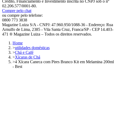
Crédito, Financiamento e Investimento inscrita no CNPJ sob o nº
02.206.577/0001-80.
Compre pelo chat
ou compre pelo telefone:
0800 773 3838
Magazine Luiza S/A - CNPJ: 47.960.950/1088-36 - Endereço: Rua
Arnulfo de Lima, 2385 - Vila Santa Cruz, Franca/SP - CEP 14.403-
471 ® Magazine Luiza – Todos os direitos reservados.
Home
>
utilidades domésticas
>
Chá e Café
>
Xícaras de Chá
>
4 Xícara Caneca com Pires Branco Kit em Melamina 200ml
- Best