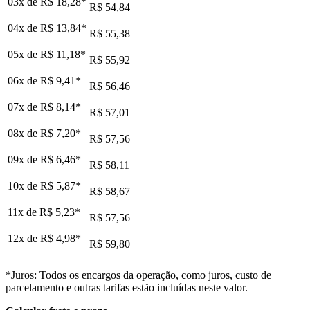
03x de
R$ 18,28
*
R$ 54,84
04x de
R$ 13,84
*
R$ 55,38
05x de
R$ 11,18
*
R$ 55,92
06x de
R$ 9,41
*
R$ 56,46
07x de
R$ 8,14
*
R$ 57,01
08x de
R$ 7,20
*
R$ 57,56
09x de
R$ 6,46
*
R$ 58,11
10x de
R$ 5,87
*
R$ 58,67
11x de
R$ 5,23
*
R$ 57,56
12x de
R$ 4,98
*
R$ 59,80
*Juros: Todos os encargos da operação, como juros, custo de
parcelamento e outras tarifas estão incluídas neste valor.