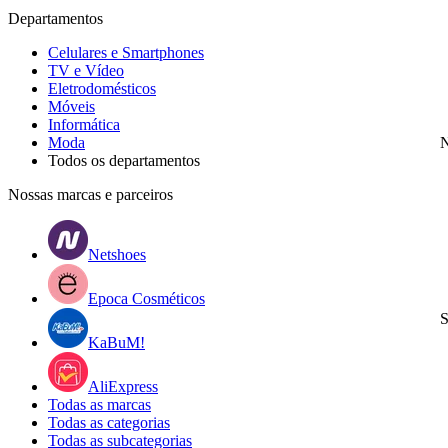
Departamentos
Celulares e Smartphones
TV e Vídeo
Eletrodomésticos
Móveis
Informática
Moda
N
Todos os departamentos
Nossas marcas e parceiros
Netshoes
Epoca Cosméticos
S
KaBuM!
AliExpress
Todas as marcas
Todas as categorias
Todas as subcategorias