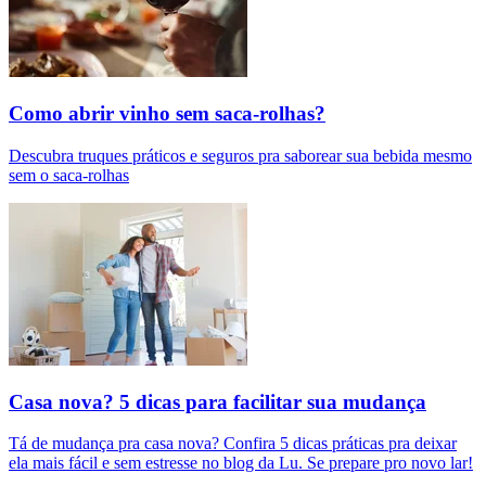
Como abrir vinho sem saca-rolhas?
Descubra truques práticos e seguros pra saborear sua bebida mesmo
sem o saca-rolhas
Casa nova? 5 dicas para facilitar sua mudança
Tá de mudança pra casa nova? Confira 5 dicas práticas pra deixar
ela mais fácil e sem estresse no blog da Lu. Se prepare pro novo lar!