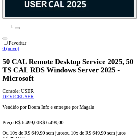
Favoritar
0 (novo)
50 CAL Remote Desktop Service 2025, 50
TS CAL RDS Windows Server 2025 -
Microsoft
Console:
USER
DEVICE
USER
Vendido por
Doura Info
e entregue por
Magalu
Preço R$ 6.499,00
R$
6.499
,
00
Ou 10x de R$ 649,90 sem juros
ou
10
x de
R$ 649,90
sem juros