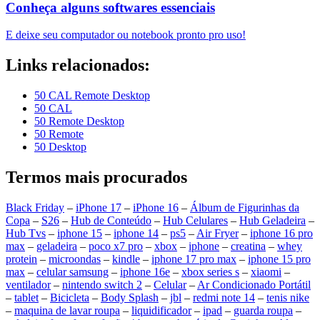
Conheça alguns softwares essenciais
E deixe seu computador ou notebook pronto pro uso!
Links relacionados:
50 CAL Remote Desktop
50 CAL
50 Remote Desktop
50 Remote
50 Desktop
Termos mais procurados
Black Friday
–
iPhone 17
–
iPhone 16
–
Álbum de Figurinhas da
Copa
–
S26
–
Hub de Conteúdo
–
Hub Celulares
–
Hub Geladeira
–
Hub Tvs
–
iphone 15
–
iphone 14
–
ps5
–
Air Fryer
–
iphone 16 pro
max
–
geladeira
–
poco x7 pro
–
xbox
–
iphone
–
creatina
–
whey
protein
–
microondas
–
kindle
–
iphone 17 pro max
–
iphone 15 pro
max
–
celular samsung
–
iphone 16e
–
xbox series s
–
xiaomi
–
ventilador
–
nintendo switch 2
–
Celular
–
Ar Condicionado Portátil
–
tablet
–
Bicicleta
–
Body Splash
–
jbl
–
redmi note 14
–
tenis nike
–
maquina de lavar roupa
–
liquidificador
–
ipad
–
guarda roupa
–