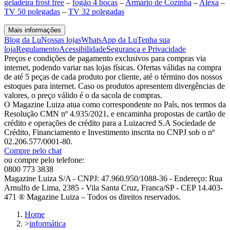
geladeira frost free
–
fogão 4 bocas
–
Armário de Cozinha
–
Alexa
–
TV 50 polegadas
–
TV 32 polegadas
Mais informações
Blog da Lu
Nossas lojas
WhatsApp da Lu
Tenha sua
loja
Regulamento
Acessibilidade
Segurança e Privacidade
Preços e condições de pagamento exclusivos para compras via
internet, podendo variar nas lojas físicas. Ofertas válidas na compra
de até 5 peças de cada produto por cliente, até o término dos nossos
estoques para internet. Caso os produtos apresentem divergências de
valores, o preço válido é o da sacola de compras.
O Magazine Luiza atua como correspondente no País, nos termos da
Resolução CMN nº 4.935/2021, e encaminha propostas de cartão de
crédito e operações de crédito para a Luizacred S.A Sociedade de
Crédito, Financiamento e Investimento inscrita no CNPJ sob o nº
02.206.577/0001-80.
Compre pelo chat
ou compre pelo telefone:
0800 773 3838
Magazine Luiza S/A - CNPJ: 47.960.950/1088-36 - Endereço: Rua
Arnulfo de Lima, 2385 - Vila Santa Cruz, Franca/SP - CEP 14.403-
471 ® Magazine Luiza – Todos os direitos reservados.
Home
>
informática