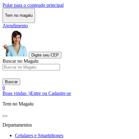
Pular para o conteudo principal
Tem no magalu
Atendimento
Digite seu CEP
Buscar no Magalu
Buscar
0
Boas vindas :)
Entre ou Cadastre-se
Tem no Magalu
Departamentos
Celulares e Smartphones