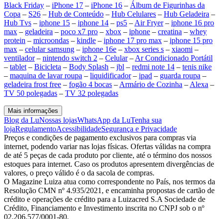
Black Friday
–
iPhone 17
–
iPhone 16
–
Álbum de Figurinhas da
Copa
–
S26
–
Hub de Conteúdo
–
Hub Celulares
–
Hub Geladeira
–
Hub Tvs
–
iphone 15
–
iphone 14
–
ps5
–
Air Fryer
–
iphone 16 pro
max
–
geladeira
–
poco x7 pro
–
xbox
–
iphone
–
creatina
–
whey
protein
–
microondas
–
kindle
–
iphone 17 pro max
–
iphone 15 pro
max
–
celular samsung
–
iphone 16e
–
xbox series s
–
xiaomi
–
ventilador
–
nintendo switch 2
–
Celular
–
Ar Condicionado Portátil
–
tablet
–
Bicicleta
–
Body Splash
–
jbl
–
redmi note 14
–
tenis nike
–
maquina de lavar roupa
–
liquidificador
–
ipad
–
guarda roupa
–
geladeira frost free
–
fogão 4 bocas
–
Armário de Cozinha
–
Alexa
–
TV 50 polegadas
–
TV 32 polegadas
Mais informações
Blog da Lu
Nossas lojas
WhatsApp da Lu
Tenha sua
loja
Regulamento
Acessibilidade
Segurança e Privacidade
Preços e condições de pagamento exclusivos para compras via
internet, podendo variar nas lojas físicas. Ofertas válidas na compra
de até 5 peças de cada produto por cliente, até o término dos nossos
estoques para internet. Caso os produtos apresentem divergências de
valores, o preço válido é o da sacola de compras.
O Magazine Luiza atua como correspondente no País, nos termos da
Resolução CMN nº 4.935/2021, e encaminha propostas de cartão de
crédito e operações de crédito para a Luizacred S.A Sociedade de
Crédito, Financiamento e Investimento inscrita no CNPJ sob o nº
02.206.577/0001-80.