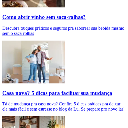
Como abrir vinho sem saca-rolhas?
Descubra truques práticos e seguros pra saborear sua bebida mesmo
sem o saca-rolhas
Casa nova? 5 dicas para facilitar sua mudança
Tá de mudança pra casa nova? Confira 5 dicas práticas pra deixar
ela mais fácil e sem estresse no blog da Lu. Se prepare pro novo lar!