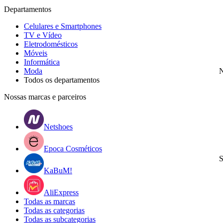
Departamentos
Celulares e Smartphones
TV e Vídeo
Eletrodomésticos
Móveis
Informática
Moda
N
Todos os departamentos
Nossas marcas e parceiros
Netshoes
Epoca Cosméticos
S
KaBuM!
AliExpress
Todas as marcas
Todas as categorias
Todas as subcategorias