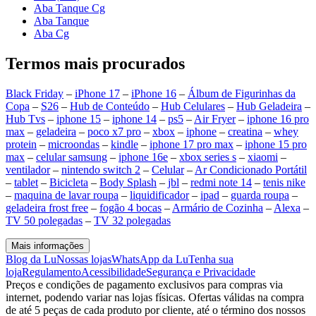
Aba Tanque Cg
Aba Tanque
Aba Cg
Termos mais procurados
Black Friday
–
iPhone 17
–
iPhone 16
–
Álbum de Figurinhas da
Copa
–
S26
–
Hub de Conteúdo
–
Hub Celulares
–
Hub Geladeira
–
Hub Tvs
–
iphone 15
–
iphone 14
–
ps5
–
Air Fryer
–
iphone 16 pro
max
–
geladeira
–
poco x7 pro
–
xbox
–
iphone
–
creatina
–
whey
protein
–
microondas
–
kindle
–
iphone 17 pro max
–
iphone 15 pro
max
–
celular samsung
–
iphone 16e
–
xbox series s
–
xiaomi
–
ventilador
–
nintendo switch 2
–
Celular
–
Ar Condicionado Portátil
–
tablet
–
Bicicleta
–
Body Splash
–
jbl
–
redmi note 14
–
tenis nike
–
maquina de lavar roupa
–
liquidificador
–
ipad
–
guarda roupa
–
geladeira frost free
–
fogão 4 bocas
–
Armário de Cozinha
–
Alexa
–
TV 50 polegadas
–
TV 32 polegadas
Mais informações
Blog da Lu
Nossas lojas
WhatsApp da Lu
Tenha sua
loja
Regulamento
Acessibilidade
Segurança e Privacidade
Preços e condições de pagamento exclusivos para compras via
internet, podendo variar nas lojas físicas. Ofertas válidas na compra
de até 5 peças de cada produto por cliente, até o término dos nossos