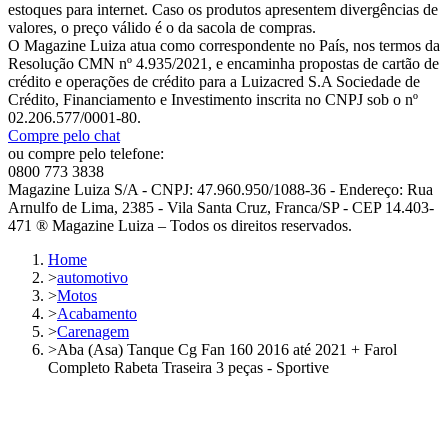
estoques para internet. Caso os produtos apresentem divergências de
valores, o preço válido é o da sacola de compras.
O Magazine Luiza atua como correspondente no País, nos termos da
Resolução CMN nº 4.935/2021, e encaminha propostas de cartão de
crédito e operações de crédito para a Luizacred S.A Sociedade de
Crédito, Financiamento e Investimento inscrita no CNPJ sob o nº
02.206.577/0001-80.
Compre pelo chat
ou compre pelo telefone:
0800 773 3838
Magazine Luiza S/A - CNPJ: 47.960.950/1088-36 - Endereço: Rua
Arnulfo de Lima, 2385 - Vila Santa Cruz, Franca/SP - CEP 14.403-
471 ® Magazine Luiza – Todos os direitos reservados.
Home
>
automotivo
>
Motos
>
Acabamento
>
Carenagem
>
Aba (Asa) Tanque Cg Fan 160 2016 até 2021 + Farol
Completo Rabeta Traseira 3 peças - Sportive