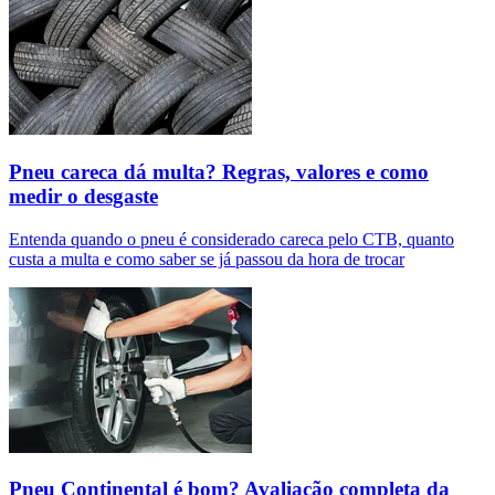
Pneu careca dá multa? Regras, valores e como
medir o desgaste
Entenda quando o pneu é considerado careca pelo CTB, quanto
custa a multa e como saber se já passou da hora de trocar
Pneu Continental é bom? Avaliação completa da