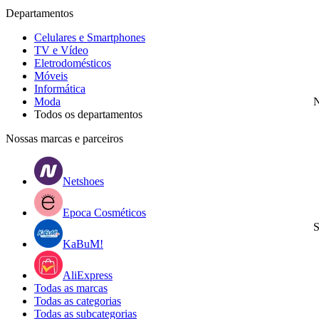
Departamentos
Celulares e Smartphones
TV e Vídeo
Eletrodomésticos
Móveis
Informática
Moda
N
Todos os departamentos
Nossas marcas e parceiros
Netshoes
Epoca Cosméticos
S
KaBuM!
AliExpress
Todas as marcas
Todas as categorias
Todas as subcategorias