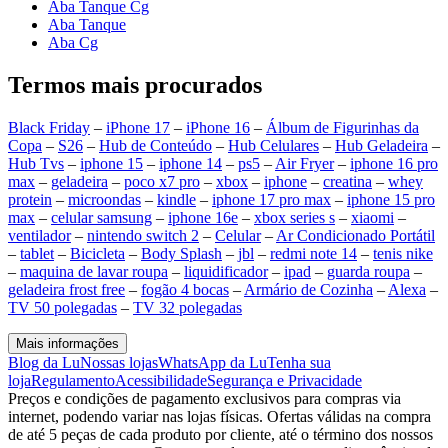
Aba Tanque Cg
Aba Tanque
Aba Cg
Termos mais procurados
Black Friday
–
iPhone 17
–
iPhone 16
–
Álbum de Figurinhas da
Copa
–
S26
–
Hub de Conteúdo
–
Hub Celulares
–
Hub Geladeira
–
Hub Tvs
–
iphone 15
–
iphone 14
–
ps5
–
Air Fryer
–
iphone 16 pro
max
–
geladeira
–
poco x7 pro
–
xbox
–
iphone
–
creatina
–
whey
protein
–
microondas
–
kindle
–
iphone 17 pro max
–
iphone 15 pro
max
–
celular samsung
–
iphone 16e
–
xbox series s
–
xiaomi
–
ventilador
–
nintendo switch 2
–
Celular
–
Ar Condicionado Portátil
–
tablet
–
Bicicleta
–
Body Splash
–
jbl
–
redmi note 14
–
tenis nike
–
maquina de lavar roupa
–
liquidificador
–
ipad
–
guarda roupa
–
geladeira frost free
–
fogão 4 bocas
–
Armário de Cozinha
–
Alexa
–
TV 50 polegadas
–
TV 32 polegadas
Mais informações
Blog da Lu
Nossas lojas
WhatsApp da Lu
Tenha sua
loja
Regulamento
Acessibilidade
Segurança e Privacidade
Preços e condições de pagamento exclusivos para compras via
internet, podendo variar nas lojas físicas. Ofertas válidas na compra
de até 5 peças de cada produto por cliente, até o término dos nossos