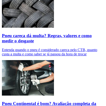
Pneu careca dá multa? Regras, valores e como
medir o desgaste
Entenda quando o pneu é considerado careca pelo CTB, quanto
custa a multa e como saber se já passou da hora de trocar
Pneu Continental é bom? Avaliação completa da