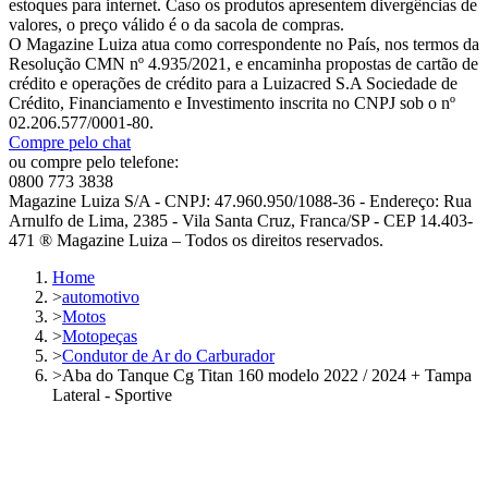
estoques para internet. Caso os produtos apresentem divergências de
valores, o preço válido é o da sacola de compras.
O Magazine Luiza atua como correspondente no País, nos termos da
Resolução CMN nº 4.935/2021, e encaminha propostas de cartão de
crédito e operações de crédito para a Luizacred S.A Sociedade de
Crédito, Financiamento e Investimento inscrita no CNPJ sob o nº
02.206.577/0001-80.
Compre pelo chat
ou compre pelo telefone:
0800 773 3838
Magazine Luiza S/A - CNPJ: 47.960.950/1088-36 - Endereço: Rua
Arnulfo de Lima, 2385 - Vila Santa Cruz, Franca/SP - CEP 14.403-
471 ® Magazine Luiza – Todos os direitos reservados.
Home
>
automotivo
>
Motos
>
Motopeças
>
Condutor de Ar do Carburador
>
Aba do Tanque Cg Titan 160 modelo 2022 / 2024 + Tampa
Lateral - Sportive