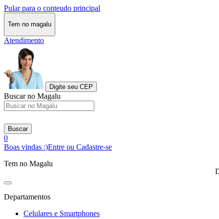
Pular para o conteudo principal
Tem no magalu
Atendimento
Digite seu CEP
Buscar no Magalu
Buscar
0
Boas vindas :)
Entre ou Cadastre-se
Tem no Magalu
D
Departamentos
Celulares e Smartphones