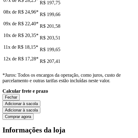
07x de
R$ 28,25
*
R$ 197,75
08x de
R$ 24,96
*
R$ 199,66
09x de
R$ 22,40
*
R$ 201,58
10x de
R$ 20,35
*
R$ 203,51
11x de
R$ 18,15
*
R$ 199,65
12x de
R$ 17,28
*
R$ 207,41
*Juros: Todos os encargos da operação, como juros, custo de
parcelamento e outras tarifas estão incluídas neste valor.
Calcular frete e prazo
Fechar
Adicionar à sacola
Adicionar à sacola
Comprar agora
Informações da loja