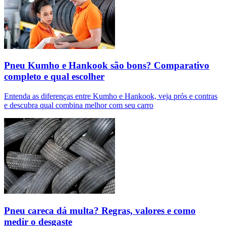
Pneu Kumho e Hankook são bons? Comparativo
completo e qual escolher
Entenda as diferenças entre Kumho e Hankook, veja prós e contras
e descubra qual combina melhor com seu carro
Pneu careca dá multa? Regras, valores e como
medir o desgaste