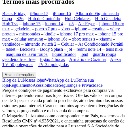
Termos mais procurados
Black Friday
–
iPhone 17
–
iPhone 16
–
Álbum de Figurinhas da
Copa
–
S26
–
Hub de Conteúdo
–
Hub Celulares
–
Hub Geladeira
–
Hub Tvs
–
iphone 15
–
iphone 14
–
ps5
–
Air Fryer
–
iphone 16 pro
max
–
geladeira
–
poco x7 pro
–
xbox
–
iphone
–
creatina
–
whey
protein
–
microondas
–
kindle
–
iphone 17 pro max
–
iphone 15 pro
max
–
celular samsung
–
iphone 16e
–
xbox series s
–
xiaomi
–
ventilador
–
nintendo switch 2
–
Celular
–
Ar Condicionado Portátil
–
tablet
–
Bicicleta
–
Body Splash
–
jbl
–
redmi note 14
–
tenis nike
–
maquina de lavar roupa
–
liquidificador
–
ipad
–
guarda roupa
–
geladeira frost free
–
fogão 4 bocas
–
Armário de Cozinha
–
Alexa
–
TV 50 polegadas
–
TV 32 polegadas
Mais informações
Blog da Lu
Nossas lojas
WhatsApp da Lu
Tenha sua
loja
Regulamento
Acessibilidade
Segurança e Privacidade
Preços e condições de pagamento exclusivos para compras via
internet, podendo variar nas lojas físicas. Ofertas válidas na compra
de até 5 peças de cada produto por cliente, até o término dos nossos
estoques para internet. Caso os produtos apresentem divergências de
valores, o preço válido é o da sacola de compras.
O Magazine Luiza atua como correspondente no País, nos termos da
Resolução CMN nº 4.935/2021, e encaminha propostas de cartão de
crédito e operações de crédito para a Luizacred S.A Sociedade de