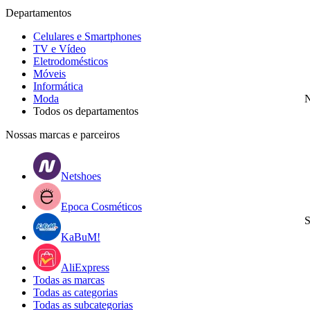
Departamentos
Celulares e Smartphones
TV e Vídeo
Eletrodomésticos
Móveis
Informática
Moda
N
Todos os departamentos
Nossas marcas e parceiros
Netshoes
Epoca Cosméticos
S
KaBuM!
AliExpress
Todas as marcas
Todas as categorias
Todas as subcategorias