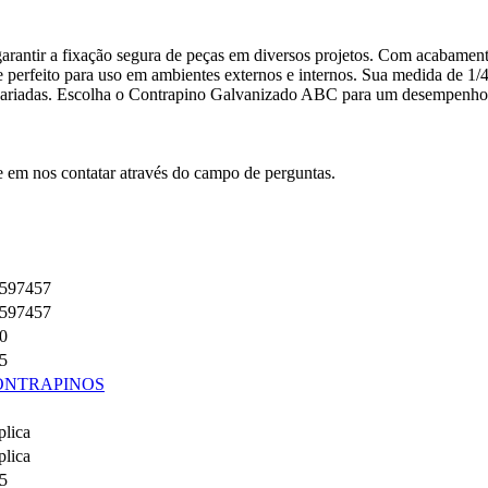
arantir a fixação segura de peças em diversos projetos. Com acabamen
se perfeito para uso em ambientes externos e internos. Sua medida de 1/
s variadas. Escolha o Contrapino Galvanizado ABC para um desempenho 
te em nos contatar através do campo de perguntas.
597457
597457
0
5
ONTRAPINOS
plica
plica
5