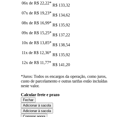
06x de
R$ 22,22
*
R$ 133,32
07x de
R$ 19,23
*
R$ 134,62
08x de
R$ 16,99
*
R$ 135,92
09x de
R$ 15,25
*
R$ 137,22
10x de
R$ 13,85
*
R$ 138,54
11x de
R$ 12,36
*
R$ 135,92
12x de
R$ 11,77
*
R$ 141,20
*Juros: Todos os encargos da operação, como juros,
custo de parcelamento e outras tarifas estão incluídas
neste valor.
Calcular frete e prazo
Fechar
Adicionar à sacola
Adicionar à sacola
Comprar agora