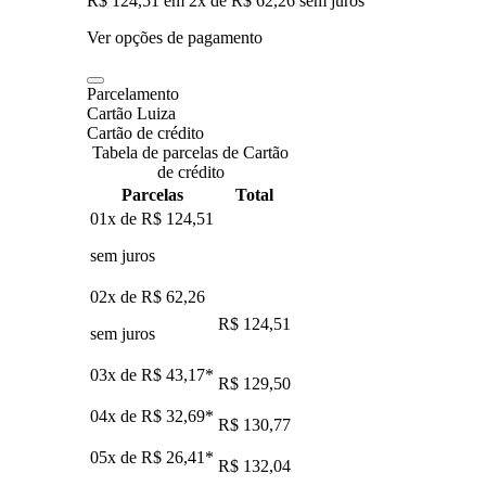
R$ 124,51
em
2
x de
R$ 62,26
sem juros
Ver opções de pagamento
Parcelamento
Cartão Luiza
Cartão de crédito
Tabela de parcelas de Cartão
de crédito
Parcelas
Total
01x de
R$ 124,51
sem juros
02x de
R$ 62,26
R$ 124,51
sem juros
03x de
R$ 43,17
*
R$ 129,50
04x de
R$ 32,69
*
R$ 130,77
05x de
R$ 26,41
*
R$ 132,04