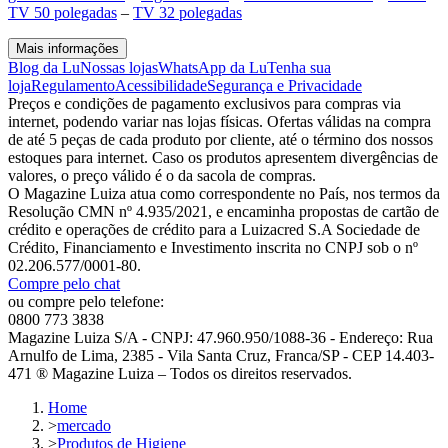
TV 50 polegadas
–
TV 32 polegadas
Mais informações
Blog da Lu
Nossas lojas
WhatsApp da Lu
Tenha sua
loja
Regulamento
Acessibilidade
Segurança e Privacidade
Preços e condições de pagamento exclusivos para compras via
internet, podendo variar nas lojas físicas. Ofertas válidas na compra
de até 5 peças de cada produto por cliente, até o término dos nossos
estoques para internet. Caso os produtos apresentem divergências de
valores, o preço válido é o da sacola de compras.
O Magazine Luiza atua como correspondente no País, nos termos da
Resolução CMN nº 4.935/2021, e encaminha propostas de cartão de
crédito e operações de crédito para a Luizacred S.A Sociedade de
Crédito, Financiamento e Investimento inscrita no CNPJ sob o nº
02.206.577/0001-80.
Compre pelo chat
ou compre pelo telefone:
0800 773 3838
Magazine Luiza S/A - CNPJ: 47.960.950/1088-36 - Endereço: Rua
Arnulfo de Lima, 2385 - Vila Santa Cruz, Franca/SP - CEP 14.403-
471 ® Magazine Luiza – Todos os direitos reservados.
Home
>
mercado
>
Produtos de Higiene