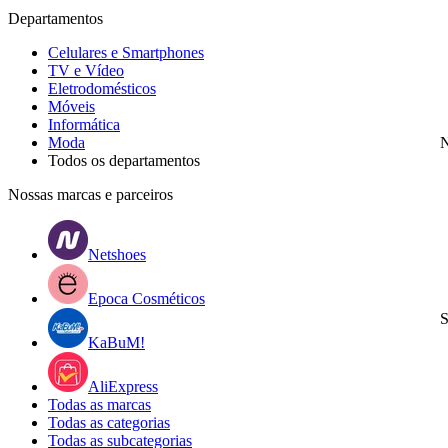
Departamentos
Celulares e Smartphones
TV e Vídeo
Eletrodomésticos
Móveis
Informática
Moda
N
Todos os departamentos
Nossas marcas e parceiros
Netshoes
Epoca Cosméticos
S
KaBuM!
AliExpress
Todas as marcas
Todas as categorias
Todas as subcategorias