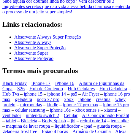
Sabe aquela cor dourada linda no copo? Vem descobrir os 3
ingredientes secretos que dão vida a essa bebida charmosa e entenda
o processo de um jeito super simples!
Links relacionados:
Absorvente Always Super Proteção
Absorvente Always
Absorvente Super Proteção
Absorvente Super
Absorvente Proteção
Termos mais procurados
Black Friday
–
iPhone 17
–
iPhone 16
–
Álbum de Figurinhas da
Copa
–
S26
–
Hub de Conteúdo
–
Hub Celulares
–
Hub Geladeira
–
Hub Tvs
–
iphone 15
–
iphone 14
–
ps5
–
Air Fryer
–
iphone 16 pro
max
–
geladeira
–
poco x7 pro
–
xbox
–
iphone
–
creatina
–
whey
protein
–
microondas
–
kindle
–
iphone 17 pro max
–
iphone 15 pro
max
–
celular samsung
–
iphone 16e
–
xbox series s
–
xiaomi
–
ventilador
–
nintendo switch 2
–
Celular
–
Ar Condicionado Portátil
–
tablet
–
Bicicleta
–
Body Splash
–
jbl
–
redmi note 14
–
tenis nike
–
maquina de lavar roupa
–
liquidificador
–
ipad
–
guarda roupa
–
geladeira frost free
–
fogão 4 bocas
–
Armário de Cozinha
–
Alexa
–