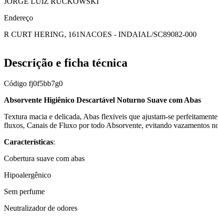
JORGE LUIZ RUCKOWSKI
Endereço
R CURT HERING, 161
NACOES - INDAIAL/SC
89082-000
Descrição e ficha técnica
Código
fj0f5bb7g0
Absorvente Higiênico Descartável Noturno Suave com Abas
Textura macia e delicada, Abas flexiveis que ajustam-se perfeitament
fluxos, Canais de Fluxo por todo Absorvente, evitando vazamentos no
Características
:
Cobertura suave com abas
Hipoalergênico
Sem perfume
Neutralizador de odores