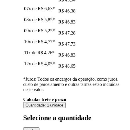
07x de
R$ 6,63
*
R$ 46,38
08x de
R$ 5,85
*
R$ 46,83
09x de
R$ 5,25
*
R$ 47,28
10x de
R$ 4,77
*
R$ 47,73
11x de
R$ 4,26
*
R$ 46,83
12x de
R$ 4,05
*
R$ 48,65
*Juros: Todos os encargos da operação, como juros,
custo de parcelamento e outras tarifas estão incluídas
neste valor.
Calcular frete e prazo
Quantidade:
1 unidade
Selecione a quantidade