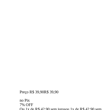
Preço R$ 39,90
R$
39
,
90
no Pix
7% OFF
Ou 1x de R$ 42,90 sem juros
ou
1
x de
R$ 42,90
sem