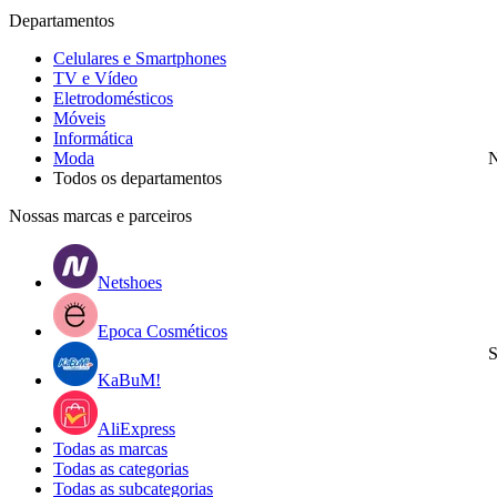
Departamentos
Celulares e Smartphones
TV e Vídeo
Eletrodomésticos
Móveis
Informática
Moda
N
Todos os departamentos
Nossas marcas e parceiros
Netshoes
Epoca Cosméticos
S
KaBuM!
AliExpress
Todas as marcas
Todas as categorias
Todas as subcategorias