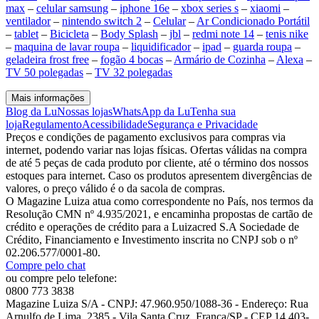
max
–
celular samsung
–
iphone 16e
–
xbox series s
–
xiaomi
–
ventilador
–
nintendo switch 2
–
Celular
–
Ar Condicionado Portátil
–
tablet
–
Bicicleta
–
Body Splash
–
jbl
–
redmi note 14
–
tenis nike
–
maquina de lavar roupa
–
liquidificador
–
ipad
–
guarda roupa
–
geladeira frost free
–
fogão 4 bocas
–
Armário de Cozinha
–
Alexa
–
TV 50 polegadas
–
TV 32 polegadas
Mais informações
Blog da Lu
Nossas lojas
WhatsApp da Lu
Tenha sua
loja
Regulamento
Acessibilidade
Segurança e Privacidade
Preços e condições de pagamento exclusivos para compras via
internet, podendo variar nas lojas físicas. Ofertas válidas na compra
de até 5 peças de cada produto por cliente, até o término dos nossos
estoques para internet. Caso os produtos apresentem divergências de
valores, o preço válido é o da sacola de compras.
O Magazine Luiza atua como correspondente no País, nos termos da
Resolução CMN nº 4.935/2021, e encaminha propostas de cartão de
crédito e operações de crédito para a Luizacred S.A Sociedade de
Crédito, Financiamento e Investimento inscrita no CNPJ sob o nº
02.206.577/0001-80.
Compre pelo chat
ou compre pelo telefone:
0800 773 3838
Magazine Luiza S/A - CNPJ: 47.960.950/1088-36 - Endereço: Rua
Arnulfo de Lima, 2385 - Vila Santa Cruz, Franca/SP - CEP 14.403-