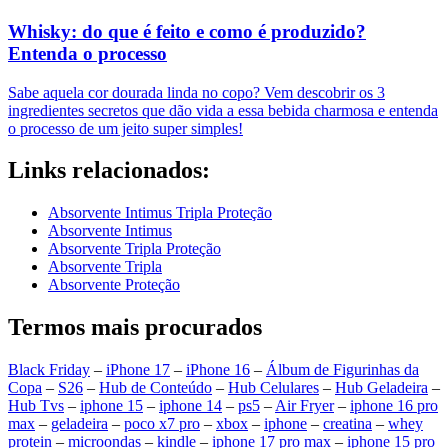
Whisky: do que é feito e como é produzido?
Entenda o processo
Sabe aquela cor dourada linda no copo? Vem descobrir os 3
ingredientes secretos que dão vida a essa bebida charmosa e entenda
o processo de um jeito super simples!
Links relacionados:
Absorvente Intimus Tripla Proteção
Absorvente Intimus
Absorvente Tripla Proteção
Absorvente Tripla
Absorvente Proteção
Termos mais procurados
Black Friday
–
iPhone 17
–
iPhone 16
–
Álbum de Figurinhas da
Copa
–
S26
–
Hub de Conteúdo
–
Hub Celulares
–
Hub Geladeira
–
Hub Tvs
–
iphone 15
–
iphone 14
–
ps5
–
Air Fryer
–
iphone 16 pro
max
–
geladeira
–
poco x7 pro
–
xbox
–
iphone
–
creatina
–
whey
protein
–
microondas
–
kindle
–
iphone 17 pro max
–
iphone 15 pro