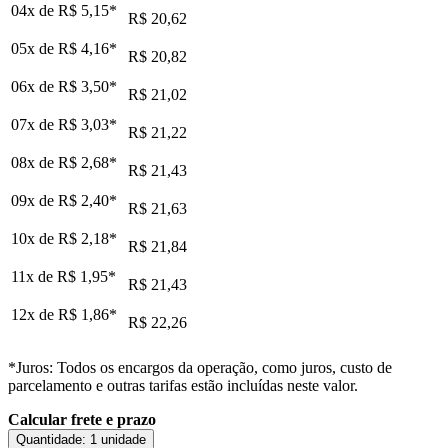
04x de
R$ 5,15
*
R$ 20,62
05x de
R$ 4,16
*
R$ 20,82
06x de
R$ 3,50
*
R$ 21,02
07x de
R$ 3,03
*
R$ 21,22
08x de
R$ 2,68
*
R$ 21,43
09x de
R$ 2,40
*
R$ 21,63
10x de
R$ 2,18
*
R$ 21,84
11x de
R$ 1,95
*
R$ 21,43
12x de
R$ 1,86
*
R$ 22,26
*Juros: Todos os encargos da operação, como juros, custo de
parcelamento e outras tarifas estão incluídas neste valor.
Calcular frete e prazo
Quantidade:
1 unidade