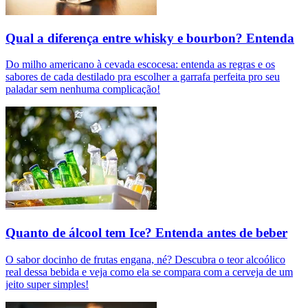
Qual a diferença entre whisky e bourbon? Entenda
Do milho americano à cevada escocesa: entenda as regras e os
sabores de cada destilado pra escolher a garrafa perfeita pro seu
paladar sem nenhuma complicação!
Quanto de álcool tem Ice? Entenda antes de beber
O sabor docinho de frutas engana, né? Descubra o teor alcoólico
real dessa bebida e veja como ela se compara com a cerveja de um
jeito super simples!