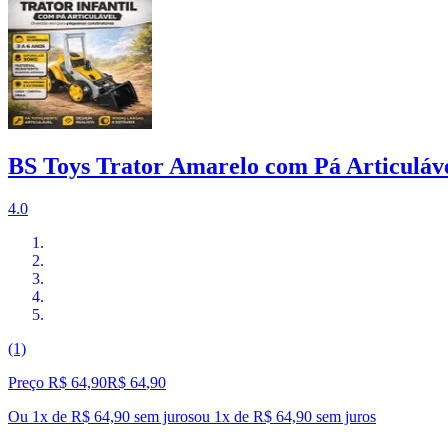
BS Toys Trator Amarelo com Pá Articulável
4.0
(1)
Preço R$ 64,90
R$
64
,
90
Ou 1x de R$ 64,90 sem juros
ou
1
x de
R$ 64,90
sem juros