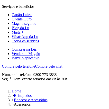
Serviços e benefícios
Cartão Luiza
Cliente Ouro
Magalu seguros
Blog da Lu
Maga +
WhatsApp da Lu
Todos os serviços
Comprar na loja
Vender no Magalu
Baixe o aplicativo
Compre pelo telefone
Compre pelo chat
Número de telefone 0800 773 3838
Seg. à Dom. exceto feriados das 8h às 20h
Home
>
Brinquedos
>
Bonecos e Acessórios
>
Acessórios