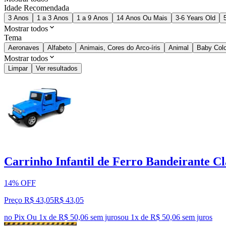
Idade Recomendada
3 Anos
1 a 3 Anos
1 a 9 Anos
14 Anos Ou Mais
3-6 Years Old
Mostrar todos
Tema
Aeronaves
Alfabeto
Animais, Cores do Arco-íris
Animal
Baby Colo
Mostrar todos
Limpar
Ver resultados
Carrinho Infantil de Ferro Bandeirante Cl
14% OFF
Preço R$ 43,05
R$
43
,
05
no Pix
Ou 1x de R$ 50,06 sem juros
ou
1
x de
R$ 50,06
sem juros