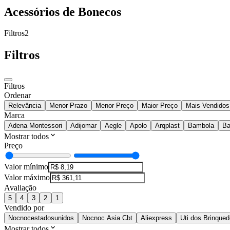
Acessórios de Bonecos
Filtros
2
Filtros
Filtros
Ordenar
Relevância
Menor Prazo
Menor Preço
Maior Preço
Mais Vendidos
Marca
Adena Montessori
Adijomar
Aegle
Apolo
Arqplast
Bambola
Ba
Mostrar todos
Preço
Valor mínimo
Valor máximo
Avaliação
5
4
3
2
1
Vendido por
Nocnocestadosunidos
Nocnoc Asia Cbt
Aliexpress
Uti dos Brinque
Mostrar todos