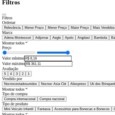
Filtros
Filtros
Ordenar
Relevância
Menor Prazo
Menor Preço
Maior Preço
Mais Vendidos
Marca
Adena Montessori
Adijomar
Aegle
Apolo
Arqplast
Bambola
Ba
Mostrar todos
Preço
Valor mínimo
Valor máximo
Avaliação
5
4
3
2
1
Vendido por
Nocnocestadosunidos
Nocnoc Asia Cbt
Aliexpress
Uti dos Brinque
Mostrar todos
Tipo de compra
Compra internacional
Compra nacional
Tipo de produto
Mini Veículo Infantil
Fantasia
Acessórios para Bonecas e Bonecos
Mostrar todos