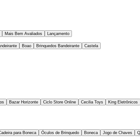
Mais Bem Avaliados
Lançamento
ndeirante
Boao
Brinquedos Bandeirante
Castela
dos
Bazar Horizonte
Ciclo Store Online
Cecilia Toys
King Eletrônicos
Cadeira para Boneca
Óculos de Brinquedo
Boneca
Jogo de Chaves
Q