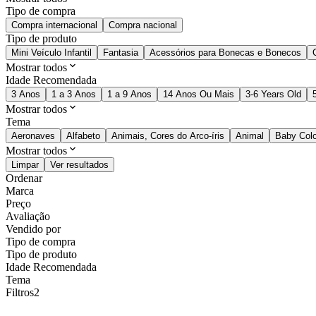
Tipo de compra
Compra internacional
Compra nacional
Tipo de produto
Mini Veículo Infantil
Fantasia
Acessórios para Bonecas e Bonecos
Mostrar todos
Idade Recomendada
3 Anos
1 a 3 Anos
1 a 9 Anos
14 Anos Ou Mais
3-6 Years Old
Mostrar todos
Tema
Aeronaves
Alfabeto
Animais, Cores do Arco-íris
Animal
Baby Colo
Mostrar todos
Limpar
Ver resultados
Ordenar
Marca
Preço
Avaliação
Vendido por
Tipo de compra
Tipo de produto
Idade Recomendada
Tema
Filtros
2