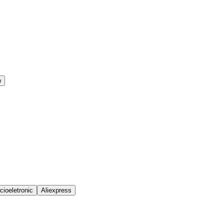
w
ioeletronic
Aliexpress