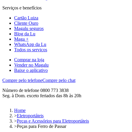
Serviços e benefícios
Cartão Luiza
Cliente Ouro
Magalu seguros
Blog da Lu
Maga +
WhatsApp da Lu
Todos os serviços
Comprar na loja
Vender no Magalu
Baixe o aplicativo
Compre pelo telefone
Compre pelo chat
Número de telefone 0800 773 3838
Seg. à Dom. exceto feriados das 8h às 20h
Home
>
Eletroportáteis
>
Peças e Acessórios para Eletroportáteis
>
Peças para Ferro de Passar