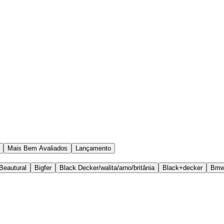
Mais Bem Avaliados
Lançamento
Beautural
Bigfer
Black Decker/walita/arno/britânia
Black+decker
Bm