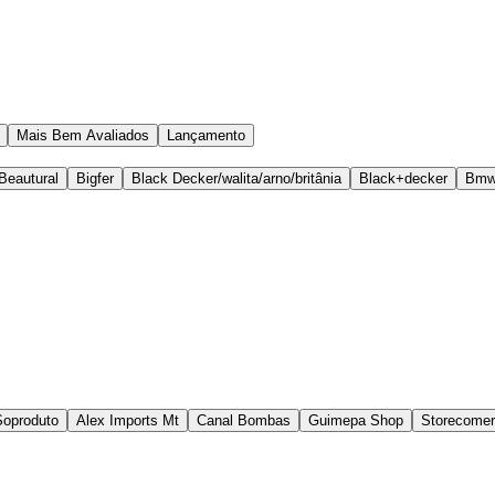
Mais Bem Avaliados
Lançamento
Beautural
Bigfer
Black Decker/walita/arno/britânia
Black+decker
Bm
Soproduto
Alex Imports Mt
Canal Bombas
Guimepa Shop
Storecomerc