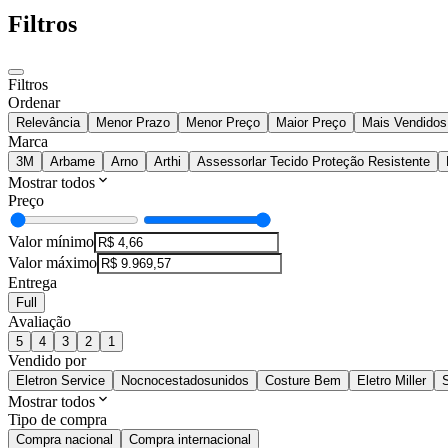
Filtros
Filtros
Ordenar
Relevância
Menor Prazo
Menor Preço
Maior Preço
Mais Vendidos
Marca
3M
Arbame
Arno
Arthi
Assessorlar Tecido Proteção Resistente
Mostrar todos
Preço
Valor mínimo
Valor máximo
Entrega
Full
Avaliação
5
4
3
2
1
Vendido por
Eletron Service
Nocnocestadosunidos
Costure Bem
Eletro Miller
Mostrar todos
Tipo de compra
Compra nacional
Compra internacional