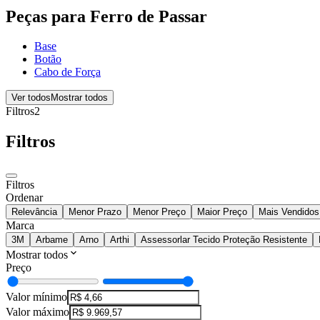
Peças para Ferro de Passar
Base
Botão
Cabo de Força
Ver todos
Mostrar todos
Filtros
2
Filtros
Filtros
Ordenar
Relevância
Menor Prazo
Menor Preço
Maior Preço
Mais Vendidos
Marca
3M
Arbame
Arno
Arthi
Assessorlar Tecido Proteção Resistente
Mostrar todos
Preço
Valor mínimo
Valor máximo