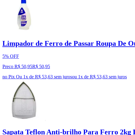
Limpador de Ferro de Passar Roupa De O
5% OFF
Preço R$ 50,95
R$
50
,
95
no Pix
Ou 1x de R$ 53,63 sem juros
ou
1
x de
R$ 53,63
sem juros
Sapata Teflon Anti-brilho Para Ferro 2kg