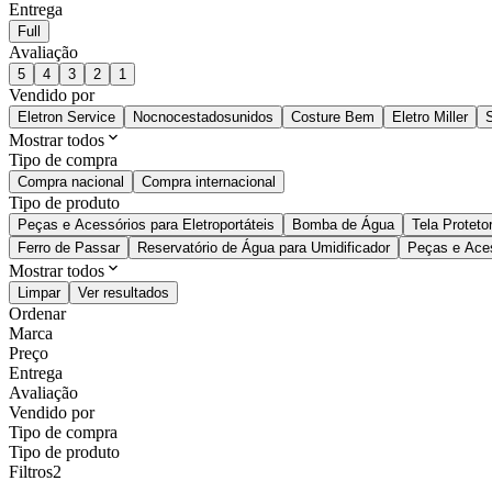
Entrega
Full
Avaliação
5
4
3
2
1
Vendido por
Eletron Service
Nocnocestadosunidos
Costure Bem
Eletro Miller
Mostrar todos
Tipo de compra
Compra nacional
Compra internacional
Tipo de produto
Peças e Acessórios para Eletroportáteis
Bomba de Água
Tela Protet
Ferro de Passar
Reservatório de Água para Umidificador
Peças e Acess
Mostrar todos
Limpar
Ver resultados
Ordenar
Marca
Preço
Entrega
Avaliação
Vendido por
Tipo de compra
Tipo de produto
Filtros
2