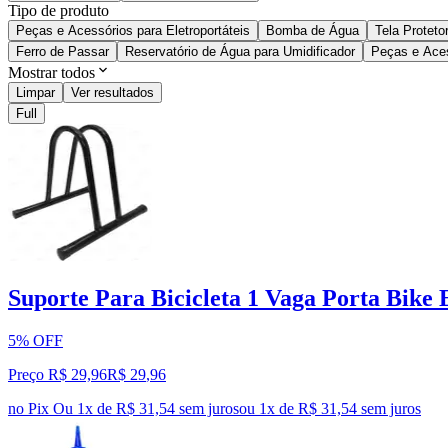
Tipo de produto
Peças e Acessórios para Eletroportáteis
Bomba de Água
Tela Protet
Ferro de Passar
Reservatório de Água para Umidificador
Peças e Acess
Mostrar todos
Limpar
Ver resultados
Full
Suporte Para Bicicleta 1 Vaga Porta Bike
5% OFF
Preço R$ 29,96
R$
29
,
96
no Pix
Ou 1x de R$ 31,54 sem juros
ou
1
x de
R$ 31,54
sem juros