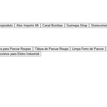
Soproduto
Alex Imports Mt
Canal Bombas
Guimepa Shop
Storecomerc
ora para Passar Roupas
Tábua de Passar Roupa
Limpa Ferro de Passar
órios para Eletro Industrial