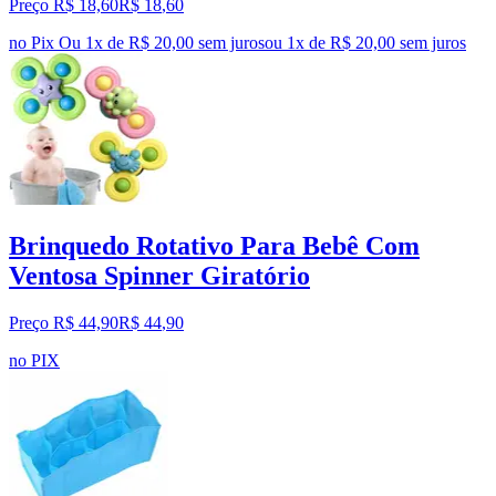
Preço R$ 18,60
R$
18
,
60
no Pix
Ou 1x de R$ 20,00 sem juros
ou
1
x de
R$ 20,00
sem juros
Brinquedo Rotativo Para Bebê Com
Ventosa Spinner Giratório
Preço R$ 44,90
R$
44
,
90
no PIX