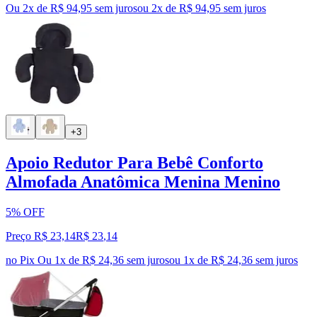
Ou 2x de R$ 94,95 sem juros
ou
2
x de
R$ 94,95
sem juros
+3
Apoio Redutor Para Bebê Conforto
Almofada Anatômica Menina Menino
5% OFF
Preço R$ 23,14
R$
23
,
14
no Pix
Ou 1x de R$ 24,36 sem juros
ou
1
x de
R$ 24,36
sem juros