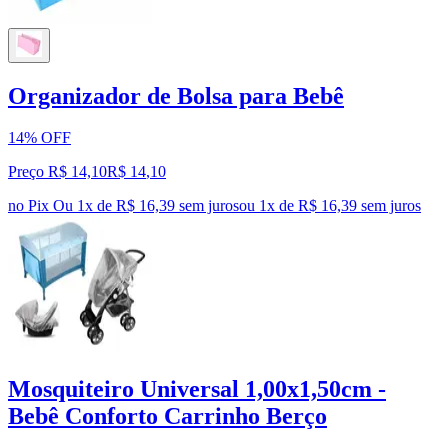
Organizador de Bolsa para Bebê
14% OFF
Preço R$ 14,10
R$
14
,
10
no Pix
Ou 1x de R$ 16,39 sem juros
ou
1
x de
R$ 16,39
sem juros
Mosquiteiro Universal 1,00x1,50cm -
Bebê Conforto Carrinho Berço