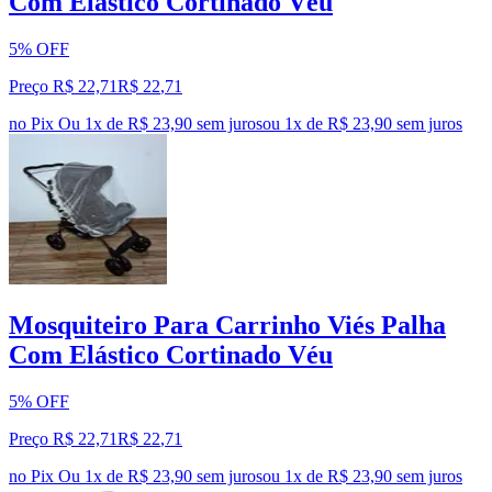
Com Elástico Cortinado Véu
5% OFF
Preço R$ 22,71
R$
22
,
71
no Pix
Ou 1x de R$ 23,90 sem juros
ou
1
x de
R$ 23,90
sem juros
Mosquiteiro Para Carrinho Viés Palha
Com Elástico Cortinado Véu
5% OFF
Preço R$ 22,71
R$
22
,
71
no Pix
Ou 1x de R$ 23,90 sem juros
ou
1
x de
R$ 23,90
sem juros