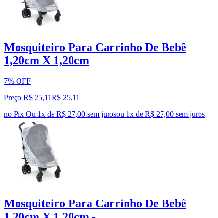
Mosquiteiro Para Carrinho De Bebê
1,20cm X 1,20cm
7% OFF
Preço R$ 25,11
R$
25
,
11
no Pix
Ou 1x de R$ 27,00 sem juros
ou
1
x de
R$ 27,00
sem juros
Mosquiteiro Para Carrinho De Bebê
1,20cm X 1,20cm -