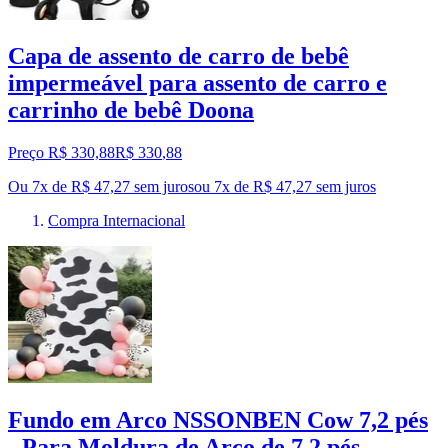
Capa de assento de carro de bebê
impermeável para assento de carro e
carrinho de bebê Doona
Preço R$ 330,88
R$
330
,
88
Ou 7x de R$ 47,27 sem juros
ou
7
x de
R$ 47,27
sem juros
Compra Internacional
Fundo em Arco NSSONBEN Cow 7,2 pés
- Para Moldura de Arco de 7,2 pés