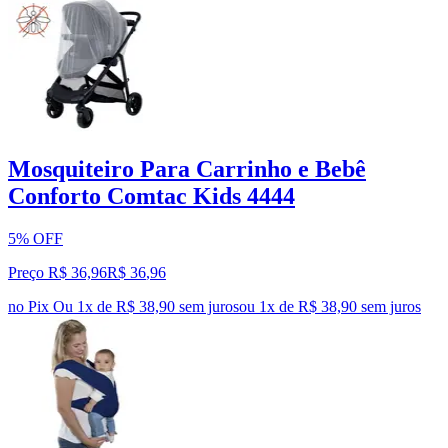
Mosquiteiro Para Carrinho e Bebê
Conforto Comtac Kids 4444
5% OFF
Preço R$ 36,96
R$
36
,
96
no Pix
Ou 1x de R$ 38,90 sem juros
ou
1
x de
R$ 38,90
sem juros