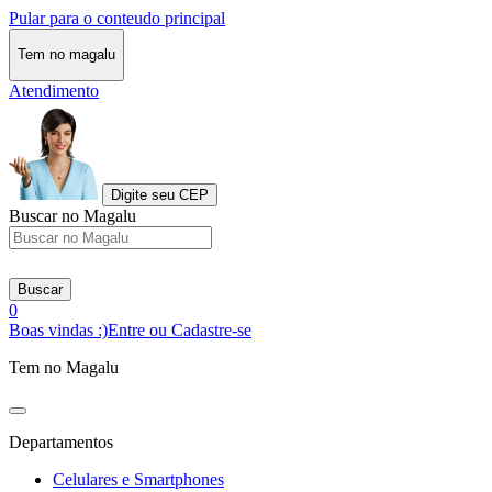
Pular para o conteudo principal
Tem no magalu
Atendimento
Digite seu CEP
Buscar no Magalu
Buscar
0
Boas vindas :)
Entre ou Cadastre-se
Tem no Magalu
Departamentos
Celulares e Smartphones