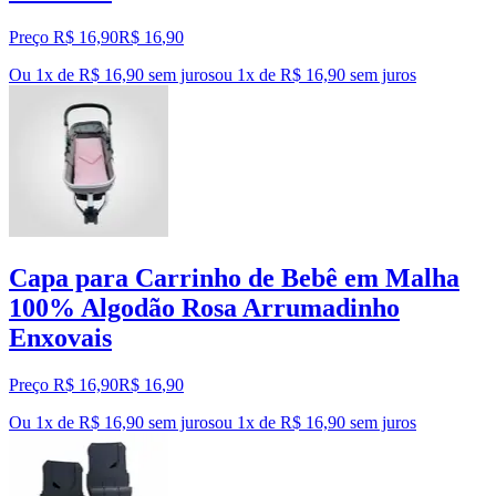
Preço R$ 16,90
R$
16
,
90
Ou 1x de R$ 16,90 sem juros
ou
1
x de
R$ 16,90
sem juros
Capa para Carrinho de Bebê em Malha
100% Algodão Rosa Arrumadinho
Enxovais
Preço R$ 16,90
R$
16
,
90
Ou 1x de R$ 16,90 sem juros
ou
1
x de
R$ 16,90
sem juros