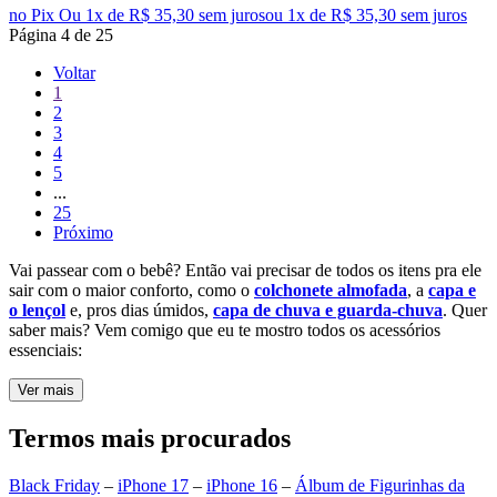
no Pix
Ou 1x de R$ 35,30 sem juros
ou
1
x de
R$ 35,30
sem juros
Página
4
de
25
Voltar
1
2
3
4
5
...
25
Próximo
Vai passear com o bebê? Então vai precisar de todos os itens pra ele
sair com o maior conforto, como o
colchonete almofada
, a
capa e
o lençol
e, pros dias úmidos,
capa de chuva e guarda-chuva
. Quer
saber mais? Vem comigo que eu te mostro todos os acessórios
essenciais:
Ver mais
Termos mais procurados
Black Friday
–
iPhone 17
–
iPhone 16
–
Álbum de Figurinhas da