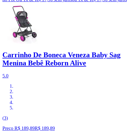
Carrinho De Boneca Veneza Baby Sag
Menina Bebê Reborn Alive
5.0
(3)
Preço R$ 189,89
R$
189
,
89