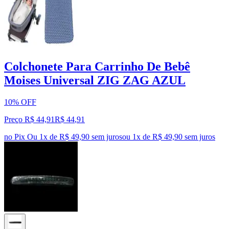
Colchonete Para Carrinho De Bebê
Moises Universal ZIG ZAG AZUL
10% OFF
Preço R$ 44,91
R$
44
,
91
no Pix
Ou 1x de R$ 49,90 sem juros
ou
1
x de
R$ 49,90
sem juros