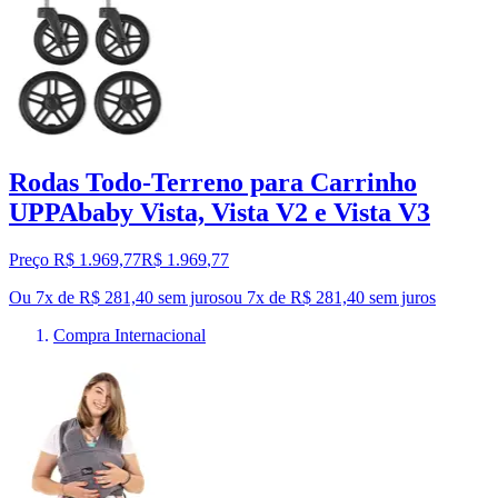
Rodas Todo-Terreno para Carrinho
UPPAbaby Vista, Vista V2 e Vista V3
Preço R$ 1.969,77
R$
1.969
,
77
Ou 7x de R$ 281,40 sem juros
ou
7
x de
R$ 281,40
sem juros
Compra Internacional