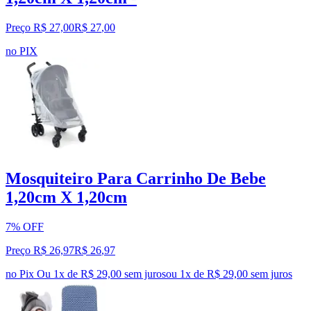
Preço R$ 27,00
R$
27
,
00
no PIX
Mosquiteiro Para Carrinho De Bebe
1,20cm X 1,20cm
7% OFF
Preço R$ 26,97
R$
26
,
97
no Pix
Ou 1x de R$ 29,00 sem juros
ou
1
x de
R$ 29,00
sem juros