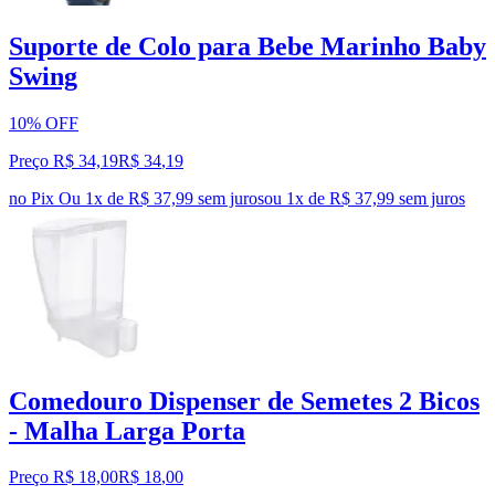
Suporte de Colo para Bebe Marinho Baby
Swing
10% OFF
Preço R$ 34,19
R$
34
,
19
no Pix
Ou 1x de R$ 37,99 sem juros
ou
1
x de
R$ 37,99
sem juros
Comedouro Dispenser de Semetes 2 Bicos
- Malha Larga Porta
Preço R$ 18,00
R$
18
,
00