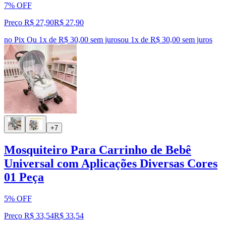
7% OFF
Preço R$ 27,90
R$
27
,
90
no Pix
Ou 1x de R$ 30,00 sem juros
ou
1
x de
R$ 30,00
sem juros
+7
Mosquiteiro Para Carrinho de Bebê
Universal com Aplicações Diversas Cores
01 Peça
5% OFF
Preço R$ 33,54
R$
33
,
54