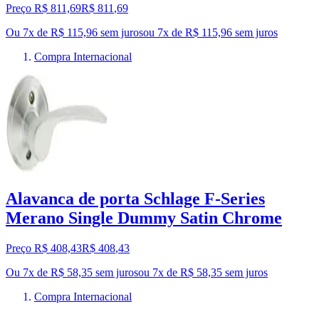
Preço R$ 811,69
R$
811
,
69
Ou 7x de R$ 115,96 sem juros
ou
7
x de
R$ 115,96
sem juros
Compra Internacional
Alavanca de porta Schlage F-Series
Merano Single Dummy Satin Chrome
Preço R$ 408,43
R$
408
,
43
Ou 7x de R$ 58,35 sem juros
ou
7
x de
R$ 58,35
sem juros
Compra Internacional