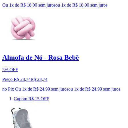
Ou 1x de R$ 18,00 sem juros
ou
1
x de
R$ 18,00
sem juros
Almofa de Nó - Rosa Bebê
5% OFF
Preço R$ 23,74
R$
23
,
74
no Pix
Ou 1x de R$ 24,99 sem juros
ou
1
x de
R$ 24,99
sem juros
Cupom R$ 15 OFF