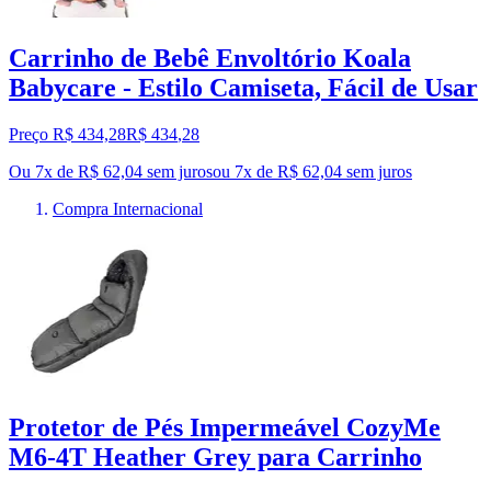
Carrinho de Bebê Envoltório Koala
Babycare - Estilo Camiseta, Fácil de Usar
Preço R$ 434,28
R$
434
,
28
Ou 7x de R$ 62,04 sem juros
ou
7
x de
R$ 62,04
sem juros
Compra Internacional
Protetor de Pés Impermeável CozyMe
M6-4T Heather Grey para Carrinho