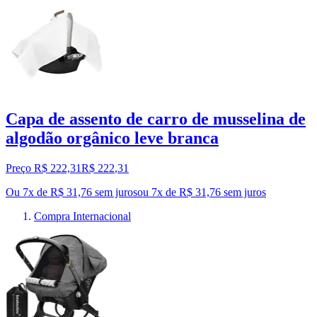
Capa de assento de carro de musselina de
algodão orgânico leve branca
Preço R$ 222,31
R$
222
,
31
Ou 7x de R$ 31,76 sem juros
ou
7
x de
R$ 31,76
sem juros
Compra Internacional