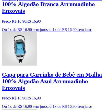
100% Algodão Branca Arrumadinho
Enxovais
Preço R$ 16,90
R$
16
,
90
Ou 1x de R$ 16,90 sem juros
ou
1
x de
R$ 16,90
sem juros
Capa para Carrinho de Bebê em Malha
100% Algodão Azul Arrumadinho
Enxovais
Preço R$ 16,90
R$
16
,
90
Ou 1x de R$ 16,90 sem juros
ou
1
x de
R$ 16,90
sem juros