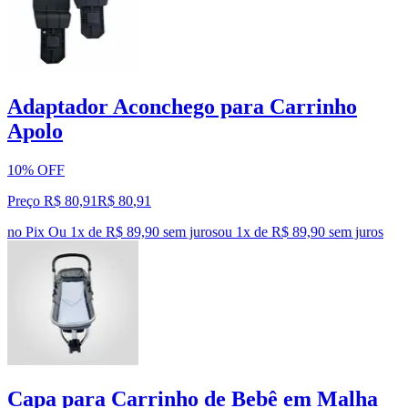
Adaptador Aconchego para Carrinho
Apolo
10% OFF
Preço R$ 80,91
R$
80
,
91
no Pix
Ou 1x de R$ 89,90 sem juros
ou
1
x de
R$ 89,90
sem juros
Capa para Carrinho de Bebê em Malha