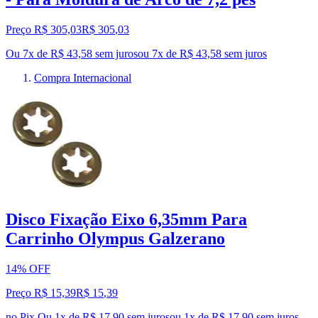
Preço R$ 305,03
R$
305
,
03
Ou 7x de R$ 43,58 sem juros
ou
7
x de
R$ 43,58
sem juros
Compra Internacional
Disco Fixação Eixo 6,35mm Para
Carrinho Olympus Galzerano
14% OFF
Preço R$ 15,39
R$
15
,
39
no Pix
Ou 1x de R$ 17,90 sem juros
ou
1
x de
R$ 17,90
sem juros