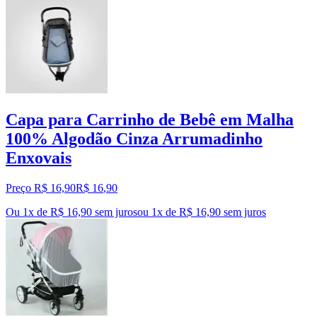
Capa para Carrinho de Bebê em Malha
100% Algodão Cinza Arrumadinho
Enxovais
Preço R$ 16,90
R$
16
,
90
Ou 1x de R$ 16,90 sem juros
ou
1
x de
R$ 16,90
sem juros