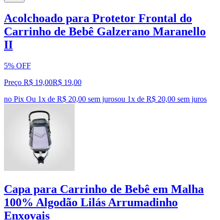
Acolchoado para Protetor Frontal do
Carrinho de Bebê Galzerano Maranello
II
5% OFF
Preço R$ 19,00
R$
19
,
00
no Pix
Ou 1x de R$ 20,00 sem juros
ou
1
x de
R$ 20,00
sem juros
Capa para Carrinho de Bebê em Malha
100% Algodão Lilás Arrumadinho
Enxovais