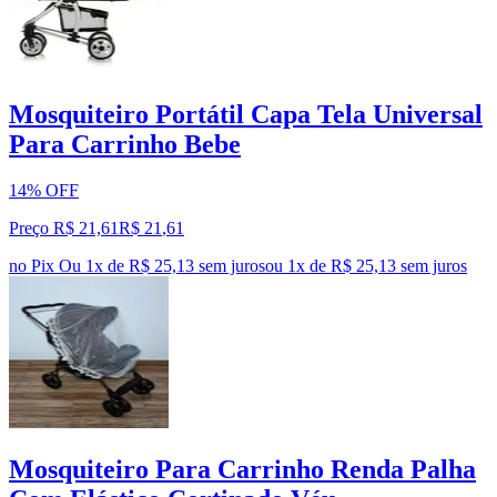
Mosquiteiro Portátil Capa Tela Universal
Para Carrinho Bebe
14% OFF
Preço R$ 21,61
R$
21
,
61
no Pix
Ou 1x de R$ 25,13 sem juros
ou
1
x de
R$ 25,13
sem juros
Mosquiteiro Para Carrinho Renda Palha