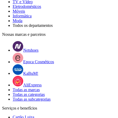
TV e Vídeo
Eletrodomésticos
Móveis
Informática
Moda
Todos os departamentos
Nossas marcas e parceiros
Netshoes
Epoca Cosméticos
KaBuM!
AliExpress
Todas as marcas
Todas as categorias
Todas as subcategorias
Serviços e benefícios
Cartão Luiza