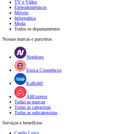
TV e Vídeo
Eletrodomésticos
Móveis
Informática
Moda
Todos os departamentos
Nossas marcas e parceiros
Netshoes
Epoca Cosméticos
KaBuM!
AliExpress
Todas as marcas
Todas as categorias
Todas as subcategorias
Serviços e benefícios
Cartão Luiza