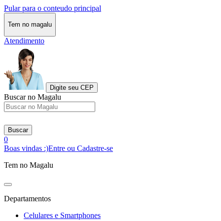
Pular para o conteudo principal
Tem no magalu
Atendimento
Digite seu CEP
Buscar no Magalu
Buscar
0
Boas vindas :)
Entre ou Cadastre-se
Tem no Magalu
Departamentos
Celulares e Smartphones