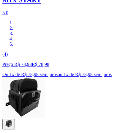
5.0
(4)
Preço R$ 78,98
R$
78
,
98
Ou 1x de R$ 78,98 sem juros
ou
1
x de
R$ 78,98
sem juros