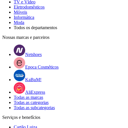
TV e Vídeo
Eletrodomésticos
Móveis
Informática
Moda
Todos os departamentos
Nossas marcas e parceiros
Netshoes
Epoca Cosméticos
KaBuM!
AliExpress
Todas as marcas
Todas as categorias
Todas as subcategorias
Serviços e benefícios
Cartão Luiza