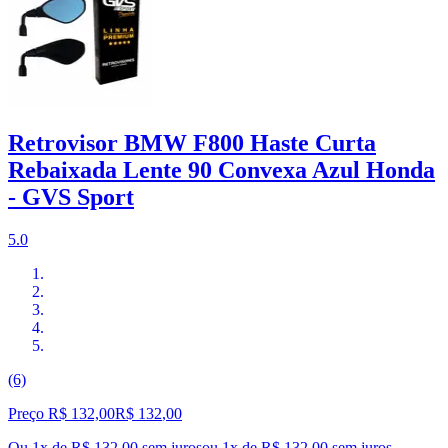
Retrovisor BMW F800 Haste Curta
Rebaixada Lente 90 Convexa Azul Honda
- GVS Sport
5.0
(6)
Preço R$ 132,00
R$
132
,
00
Ou 1x de R$ 132,00 sem juros
ou
1
x de
R$ 132,00
sem juros