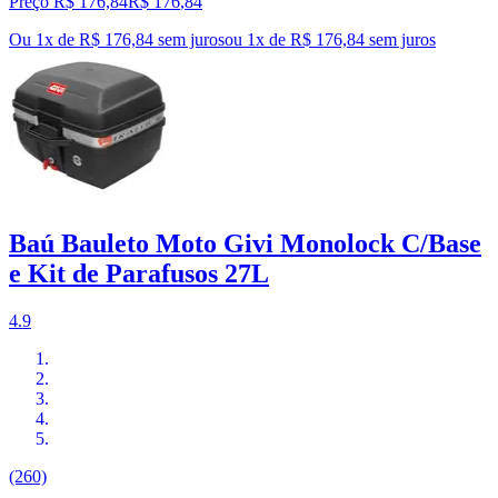
Preço R$ 176,84
R$
176
,
84
Ou 1x de R$ 176,84 sem juros
ou
1
x de
R$ 176,84
sem juros
Baú Bauleto Moto Givi Monolock C/Base
e Kit de Parafusos 27L
4.9
(260)