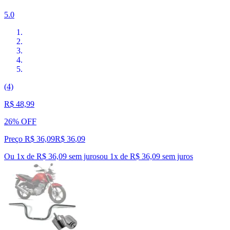
5.0
(4)
R$ 48,99
26% OFF
Preço R$ 36,09
R$
36
,
09
Ou 1x de R$ 36,09 sem juros
ou
1
x de
R$ 36,09
sem juros