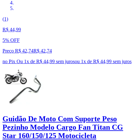
(1)
R$ 44,99
5% OFF
Preço R$ 42,74
R$
42
,
74
no Pix
Ou 1x de R$ 44,99 sem juros
ou
1
x de
R$ 44,99
sem juros
Guidão De Moto Com Suporte Peso
Pezinho Modelo Cargo Fan Titan CG
Star 160/150/125 Motocicleta