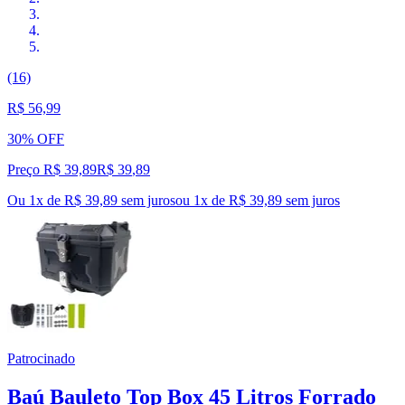
(16)
R$ 56,99
30% OFF
Preço R$ 39,89
R$
39
,
89
Ou 1x de R$ 39,89 sem juros
ou
1
x de
R$ 39,89
sem juros
Patrocinado
Baú Bauleto Top Box 45 Litros Forrado