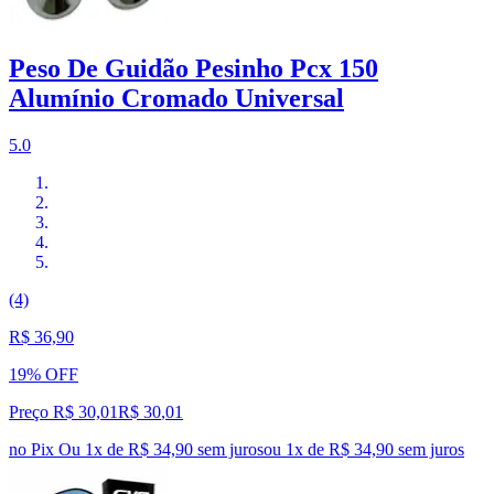
Peso De Guidão Pesinho Pcx 150
Alumínio Cromado Universal
5.0
(4)
R$ 36,90
19% OFF
Preço R$ 30,01
R$
30
,
01
no Pix
Ou 1x de R$ 34,90 sem juros
ou
1
x de
R$ 34,90
sem juros