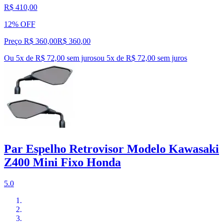
R$ 410,00
12% OFF
Preço R$ 360,00
R$
360
,
00
Ou 5x de R$ 72,00 sem juros
ou
5
x de
R$ 72,00
sem juros
Par Espelho Retrovisor Modelo Kawasaki
Z400 Mini Fixo Honda
5.0