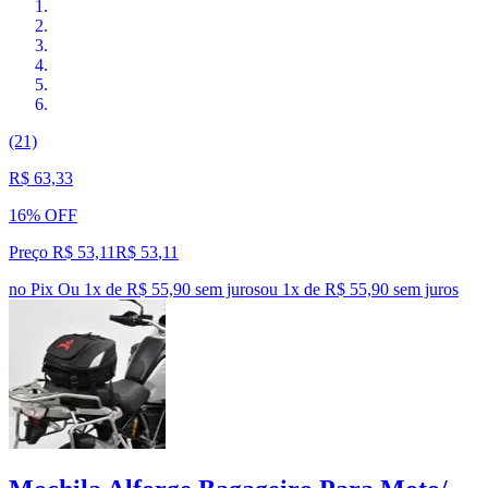
(21)
R$ 63,33
16% OFF
Preço R$ 53,11
R$
53
,
11
no Pix
Ou 1x de R$ 55,90 sem juros
ou
1
x de
R$ 55,90
sem juros