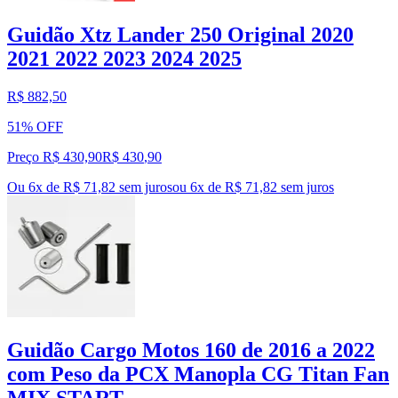
Guidão Xtz Lander 250 Original 2020
2021 2022 2023 2024 2025
R$ 882,50
51% OFF
Preço R$ 430,90
R$
430
,
90
Ou 6x de R$ 71,82 sem juros
ou
6
x de
R$ 71,82
sem juros
Guidão Cargo Motos 160 de 2016 a 2022
com Peso da PCX Manopla CG Titan Fan
MIX START