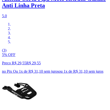
Anti Linha Preta
5.0
(3)
5% OFF
Preço R$ 29,55
R$
29
,
55
no Pix
Ou 1x de R$ 31,10 sem juros
ou
1
x de
R$ 31,10
sem juros