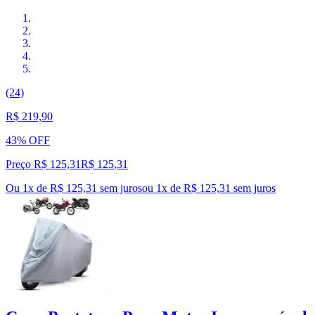
(24)
R$ 219,90
43% OFF
Preço R$ 125,31
R$
125
,
31
Ou 1x de R$ 125,31 sem juros
ou
1
x de
R$ 125,31
sem juros