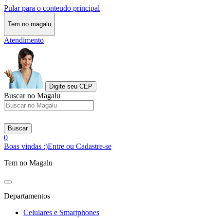
Pular para o conteudo principal
Tem no magalu
Atendimento
Digite seu CEP
Buscar no Magalu
Buscar
0
Boas vindas :)
Entre ou Cadastre-se
Tem no Magalu
Departamentos
Celulares e Smartphones