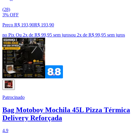
(28)
3% OFF
Preço R$ 193,90
R$
193
,
90
no Pix
Ou 2x de R$ 99,95 sem juros
ou
2
x de
R$ 99,95
sem juros
Patrocinado
Bag Motoboy Mochila 45L Pizza Térmica
Delivery Reforçada
4.9