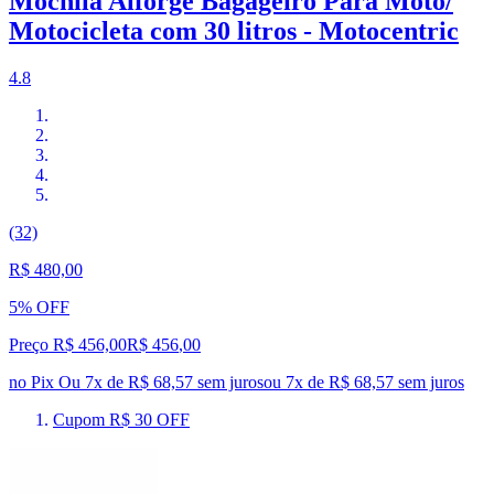
Mochila Alforge Bagageiro Para Moto/
Motocicleta com 30 litros - Motocentric
4.8
(32)
R$ 480,00
5% OFF
Preço R$ 456,00
R$
456
,
00
no Pix
Ou 7x de R$ 68,57 sem juros
ou
7
x de
R$ 68,57
sem juros
Cupom R$ 30 OFF