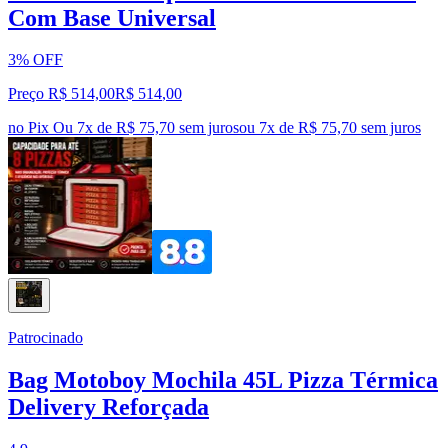
Com Base Universal
3% OFF
Preço R$ 514,00
R$
514
,
00
no Pix
Ou 7x de R$ 75,70 sem juros
ou
7
x de
R$ 75,70
sem juros
Patrocinado
Bag Motoboy Mochila 45L Pizza Térmica
Delivery Reforçada