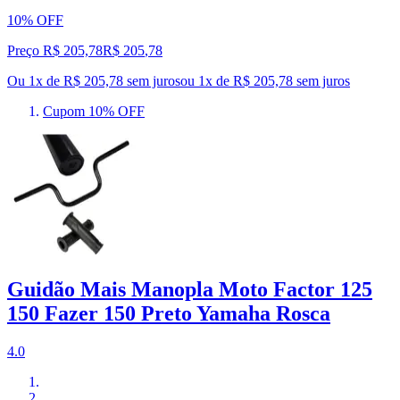
10% OFF
Preço R$ 205,78
R$
205
,
78
Ou 1x de R$ 205,78 sem juros
ou
1
x de
R$ 205,78
sem juros
Cupom 10% OFF
Guidão Mais Manopla Moto Factor 125
150 Fazer 150 Preto Yamaha Rosca
4.0