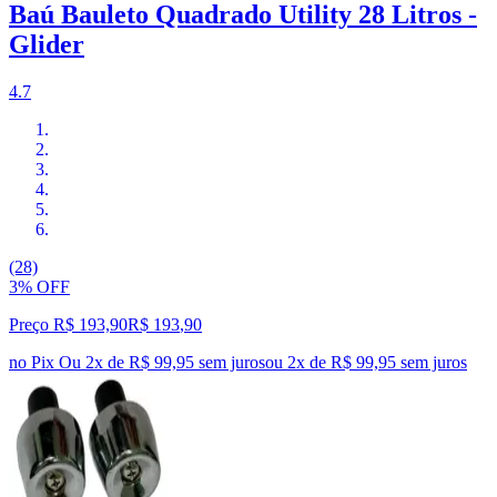
Baú Bauleto Quadrado Utility 28 Litros -
Glider
4.7
(28)
3% OFF
Preço R$ 193,90
R$
193
,
90
no Pix
Ou 2x de R$ 99,95 sem juros
ou
2
x de
R$ 99,95
sem juros