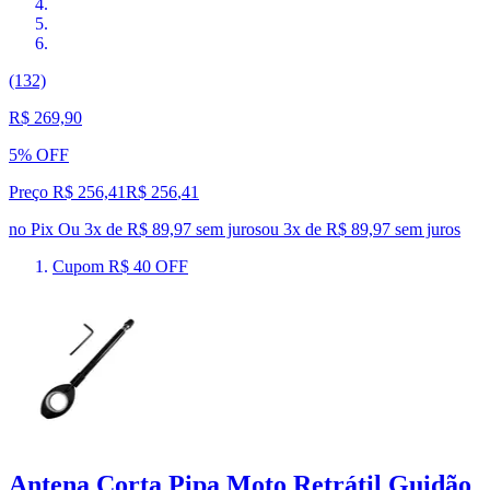
(132)
R$ 269,90
5% OFF
Preço R$ 256,41
R$
256
,
41
no Pix
Ou 3x de R$ 89,97 sem juros
ou
3
x de
R$ 89,97
sem juros
Cupom R$ 40 OFF
Antena Corta Pipa Moto Retrátil Guidão