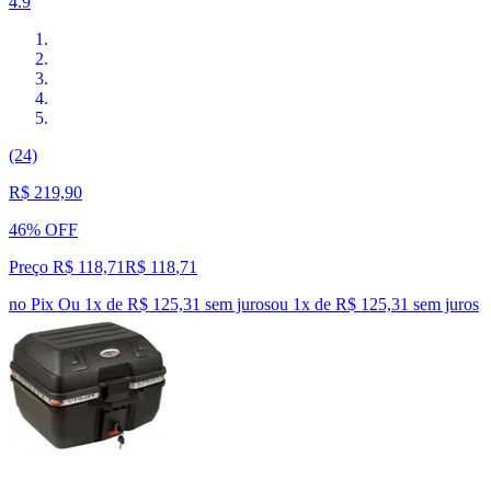
4.9
(24)
R$ 219,90
46% OFF
Preço R$ 118,71
R$
118
,
71
no Pix
Ou 1x de R$ 125,31 sem juros
ou
1
x de
R$ 125,31
sem juros