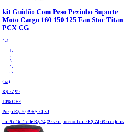
kit Guidão Com Peso Pezinho Suporte
Moto Cargo 160 150 125 Fan Star Titan
PCX CG
4.2
(52)
R$ 77,99
10% OFF
Preço R$ 70,39
R$
70
,
39
no Pix
Ou 1x de R$ 74,09 sem juros
ou
1
x de
R$ 74,09
sem juros