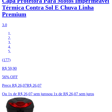
Capa Protetora Para Motos Impermeável
Térmica Contra Sol E Chuva Linha
Premium
3.0
(177)
R$ 59,90
56% OFF
Preço R$ 26,07
R$
26
,
07
Ou 1x de R$ 26,07 sem juros
ou
1
x de
R$ 26,07
sem juros