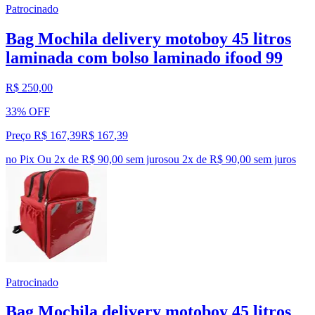
Patrocinado
Bag Mochila delivery motoboy 45 litros
laminada com bolso laminado ifood 99
R$ 250,00
33% OFF
Preço R$ 167,39
R$
167
,
39
no Pix
Ou 2x de R$ 90,00 sem juros
ou
2
x de
R$ 90,00
sem juros
Patrocinado
Bag Mochila delivery motoboy 45 litros