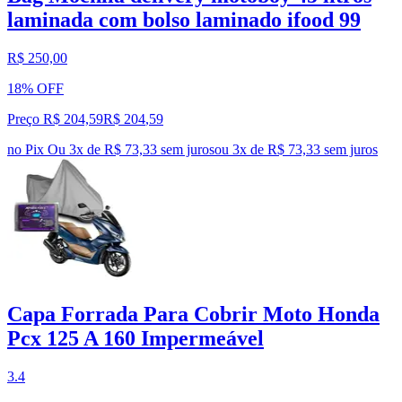
laminada com bolso laminado ifood 99
R$ 250,00
18% OFF
Preço R$ 204,59
R$
204
,
59
no Pix
Ou 3x de R$ 73,33 sem juros
ou
3
x de
R$ 73,33
sem juros
Capa Forrada Para Cobrir Moto Honda
Pcx 125 A 160 Impermeável
3.4