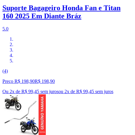
Suporte Bagageiro Honda Fan e Titan
160 2025 Em Diante Bráz
5.0
(4)
Preço R$ 198,90
R$
198
,
90
Ou 2x de R$ 99,45 sem juros
ou
2
x de
R$ 99,45
sem juros