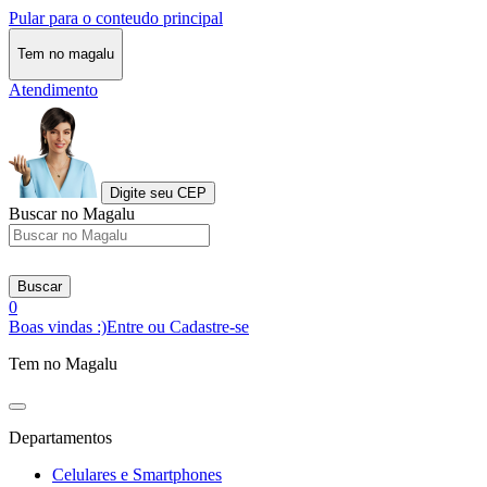
Pular para o conteudo principal
Tem no magalu
Atendimento
Digite seu CEP
Buscar no Magalu
Buscar
0
Boas vindas :)
Entre ou Cadastre-se
Tem no Magalu
Departamentos
Celulares e Smartphones