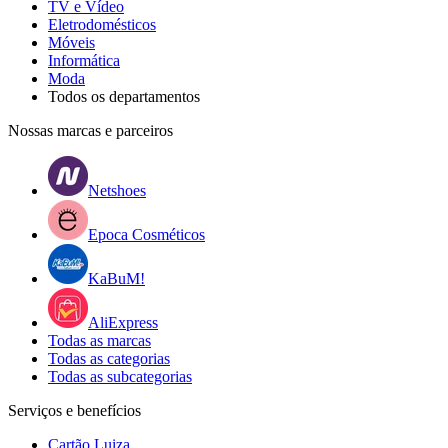
TV e Vídeo
Eletrodomésticos
Móveis
Informática
Moda
Todos os departamentos
Nossas marcas e parceiros
Netshoes
Epoca Cosméticos
KaBuM!
AliExpress
Todas as marcas
Todas as categorias
Todas as subcategorias
Serviços e benefícios
Cartão Luiza