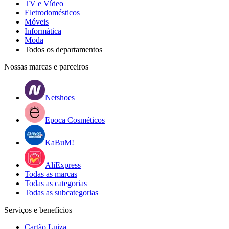
TV e Vídeo
Eletrodomésticos
Móveis
Informática
Moda
Todos os departamentos
Nossas marcas e parceiros
Netshoes
Epoca Cosméticos
KaBuM!
AliExpress
Todas as marcas
Todas as categorias
Todas as subcategorias
Serviços e benefícios
Cartão Luiza