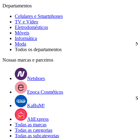
Departamentos
Celulares e Smartphones
TV e Vídeo
Eletrodomésticos
Móveis
Informática
Moda
N
Todos os departamentos
Nossas marcas e parceiros
Netshoes
Epoca Cosméticos
S
KaBuM!
AliExpress
Todas as marcas
Todas as categorias
Todas as subcategorias