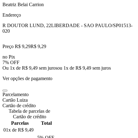
Beatriz Belai Carrion
Endereço
R DOUTOR LUND, 22
LIBERDADE - SAO PAULO/SP
01513-
020
Preço R$ 9,29
R$
9
,
29
no Pix
7% OFF
Ou 1x de R$ 9,49 sem juros
ou
1
x de
R$ 9,49
sem juros
Ver opções de pagamento
Parcelamento
Cartão Luiza
Cartão de crédito
Tabela de parcelas de
Cartão de crédito
Parcelas
Total
01x de
R$ 9,49
5
% OFF