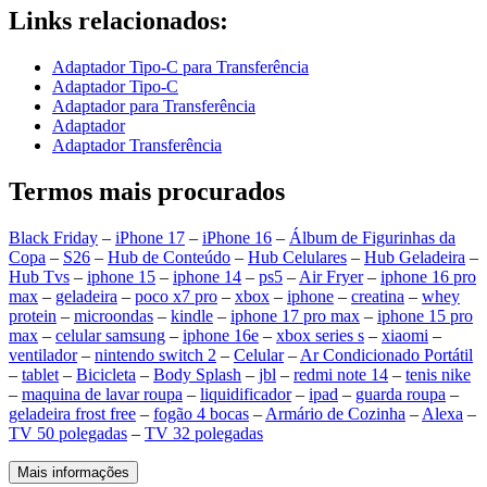
Links relacionados:
Adaptador Tipo-C para Transferência
Adaptador Tipo-C
Adaptador para Transferência
Adaptador
Adaptador Transferência
Termos mais procurados
Black Friday
–
iPhone 17
–
iPhone 16
–
Álbum de Figurinhas da
Copa
–
S26
–
Hub de Conteúdo
–
Hub Celulares
–
Hub Geladeira
–
Hub Tvs
–
iphone 15
–
iphone 14
–
ps5
–
Air Fryer
–
iphone 16 pro
max
–
geladeira
–
poco x7 pro
–
xbox
–
iphone
–
creatina
–
whey
protein
–
microondas
–
kindle
–
iphone 17 pro max
–
iphone 15 pro
max
–
celular samsung
–
iphone 16e
–
xbox series s
–
xiaomi
–
ventilador
–
nintendo switch 2
–
Celular
–
Ar Condicionado Portátil
–
tablet
–
Bicicleta
–
Body Splash
–
jbl
–
redmi note 14
–
tenis nike
–
maquina de lavar roupa
–
liquidificador
–
ipad
–
guarda roupa
–
geladeira frost free
–
fogão 4 bocas
–
Armário de Cozinha
–
Alexa
–
TV 50 polegadas
–
TV 32 polegadas
Mais informações