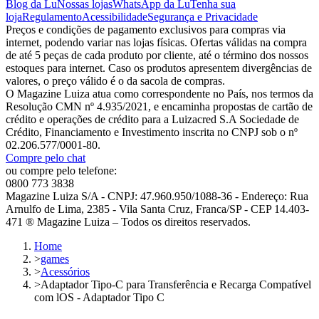
Blog da Lu
Nossas lojas
WhatsApp da Lu
Tenha sua
loja
Regulamento
Acessibilidade
Segurança e Privacidade
Preços e condições de pagamento exclusivos para compras via
internet, podendo variar nas lojas físicas. Ofertas válidas na compra
de até 5 peças de cada produto por cliente, até o término dos nossos
estoques para internet. Caso os produtos apresentem divergências de
valores, o preço válido é o da sacola de compras.
O Magazine Luiza atua como correspondente no País, nos termos da
Resolução CMN nº 4.935/2021, e encaminha propostas de cartão de
crédito e operações de crédito para a Luizacred S.A Sociedade de
Crédito, Financiamento e Investimento inscrita no CNPJ sob o nº
02.206.577/0001-80.
Compre pelo chat
ou compre pelo telefone:
0800 773 3838
Magazine Luiza S/A - CNPJ: 47.960.950/1088-36 - Endereço: Rua
Arnulfo de Lima, 2385 - Vila Santa Cruz, Franca/SP - CEP 14.403-
471 ® Magazine Luiza – Todos os direitos reservados.
Home
>
games
>
Acessórios
>
Adaptador Tipo-C para Transferência e Recarga Compatível
com lOS - Adaptador Tipo C