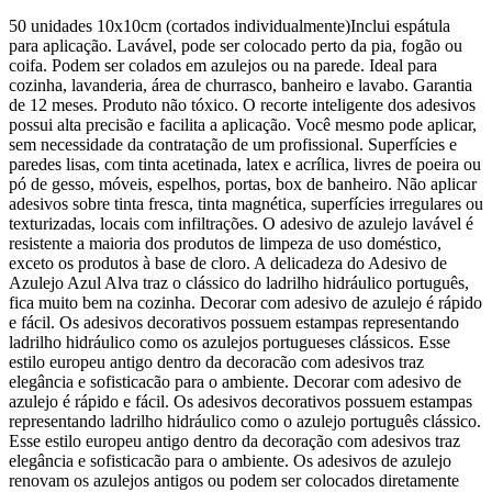
50 unidades 10x10cm (cortados individualmente)Inclui espátula
para aplicação. Lavável, pode ser colocado perto da pia, fogão ou
coifa. Podem ser colados em azulejos ou na parede. Ideal para
cozinha, lavanderia, área de churrasco, banheiro e lavabo. Garantia
de 12 meses. Produto não tóxico. O recorte inteligente dos adesivos
possui alta precisão e facilita a aplicação. Você mesmo pode aplicar,
sem necessidade da contratação de um profissional. Superfícies e
paredes lisas, com tinta acetinada, latex e acrílica, livres de poeira ou
pó de gesso, móveis, espelhos, portas, box de banheiro. Não aplicar
adesivos sobre tinta fresca, tinta magnética, superfícies irregulares ou
texturizadas, locais com infiltrações. O adesivo de azulejo lavável é
resistente a maioria dos produtos de limpeza de uso doméstico,
exceto os produtos à base de cloro. A delicadeza do Adesivo de
Azulejo Azul Alva traz o clássico do ladrilho hidráulico português,
fica muito bem na cozinha. Decorar com adesivo de azulejo é rápido
e fácil. Os adesivos decorativos possuem estampas representando
ladrilho hidráulico como os azulejos portugueses clássicos. Esse
estilo europeu antigo dentro da decoracão com adesivos traz
elegância e sofisticacão para o ambiente. Decorar com adesivo de
azulejo é rápido e fácil. Os adesivos decorativos possuem estampas
representando ladrilho hidráulico como o azulejo português clássico.
Esse estilo europeu antigo dentro da decoração com adesivos traz
elegância e sofisticacão para o ambiente. Os adesivos de azulejo
renovam os azulejos antigos ou podem ser colocados diretamente