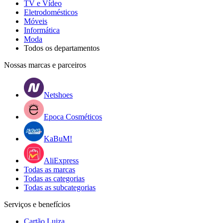
TV e Vídeo
Eletrodomésticos
Móveis
Informática
Moda
Todos os departamentos
Nossas marcas e parceiros
Netshoes
Epoca Cosméticos
KaBuM!
AliExpress
Todas as marcas
Todas as categorias
Todas as subcategorias
Serviços e benefícios
Cartão Luiza