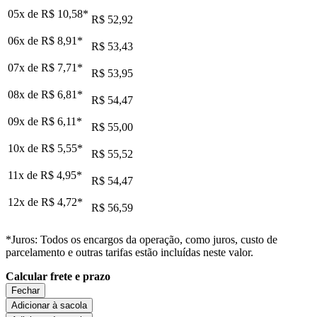
05x de
R$ 10,58
*
R$ 52,92
06x de
R$ 8,91
*
R$ 53,43
07x de
R$ 7,71
*
R$ 53,95
08x de
R$ 6,81
*
R$ 54,47
09x de
R$ 6,11
*
R$ 55,00
10x de
R$ 5,55
*
R$ 55,52
11x de
R$ 4,95
*
R$ 54,47
12x de
R$ 4,72
*
R$ 56,59
*Juros: Todos os encargos da operação, como juros, custo de
parcelamento e outras tarifas estão incluídas neste valor.
Calcular frete e prazo
Fechar
Adicionar à sacola