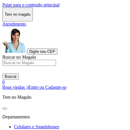
Pular para o conteudo principal
Tem no magalu
Atendimento
Digite seu CEP
Buscar no Magalu
Buscar
0
Boas vindas :)
Entre ou Cadastre-se
Tem no Magalu
Departamentos
Celulares e Smartphones