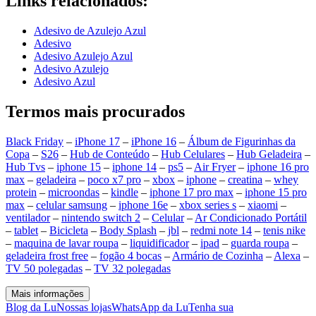
Links relacionados:
Adesivo de Azulejo Azul
Adesivo
Adesivo Azulejo Azul
Adesivo Azulejo
Adesivo Azul
Termos mais procurados
Black Friday
–
iPhone 17
–
iPhone 16
–
Álbum de Figurinhas da
Copa
–
S26
–
Hub de Conteúdo
–
Hub Celulares
–
Hub Geladeira
–
Hub Tvs
–
iphone 15
–
iphone 14
–
ps5
–
Air Fryer
–
iphone 16 pro
max
–
geladeira
–
poco x7 pro
–
xbox
–
iphone
–
creatina
–
whey
protein
–
microondas
–
kindle
–
iphone 17 pro max
–
iphone 15 pro
max
–
celular samsung
–
iphone 16e
–
xbox series s
–
xiaomi
–
ventilador
–
nintendo switch 2
–
Celular
–
Ar Condicionado Portátil
–
tablet
–
Bicicleta
–
Body Splash
–
jbl
–
redmi note 14
–
tenis nike
–
maquina de lavar roupa
–
liquidificador
–
ipad
–
guarda roupa
–
geladeira frost free
–
fogão 4 bocas
–
Armário de Cozinha
–
Alexa
–
TV 50 polegadas
–
TV 32 polegadas
Mais informações
Blog da Lu
Nossas lojas
WhatsApp da Lu
Tenha sua