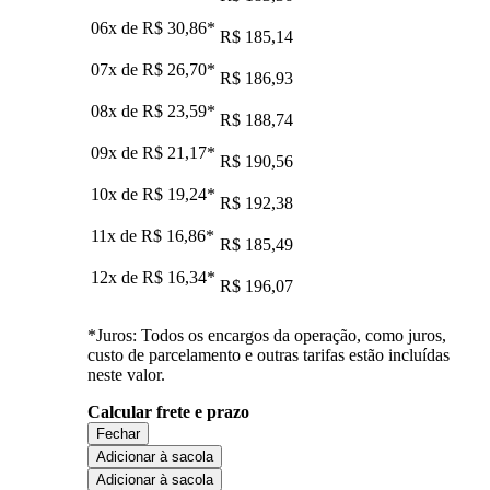
06x de
R$ 30,86
*
R$ 185,14
07x de
R$ 26,70
*
R$ 186,93
08x de
R$ 23,59
*
R$ 188,74
09x de
R$ 21,17
*
R$ 190,56
10x de
R$ 19,24
*
R$ 192,38
11x de
R$ 16,86
*
R$ 185,49
12x de
R$ 16,34
*
R$ 196,07
*Juros: Todos os encargos da operação, como juros,
custo de parcelamento e outras tarifas estão incluídas
neste valor.
Calcular frete e prazo
Fechar
Adicionar à sacola
Adicionar à sacola