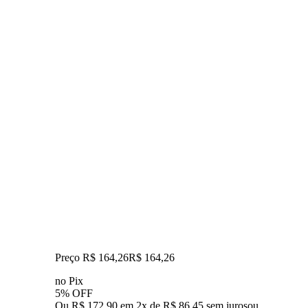
Preço R$ 164,26
R$
164
,
26
no Pix
5% OFF
Ou R$ 172,90 em 2x de R$ 86,45 sem juros
ou