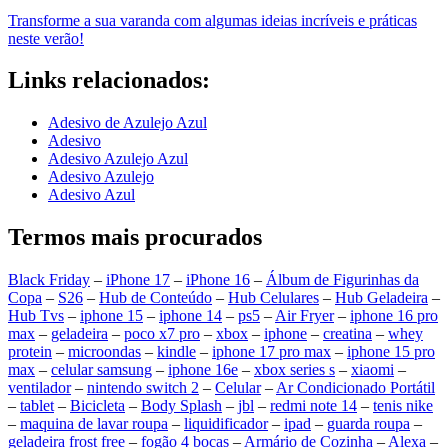
Transforme a sua varanda com algumas ideias incríveis e práticas
neste verão!
Links relacionados:
Adesivo de Azulejo Azul
Adesivo
Adesivo Azulejo Azul
Adesivo Azulejo
Adesivo Azul
Termos mais procurados
Black Friday
–
iPhone 17
–
iPhone 16
–
Álbum de Figurinhas da
Copa
–
S26
–
Hub de Conteúdo
–
Hub Celulares
–
Hub Geladeira
–
Hub Tvs
–
iphone 15
–
iphone 14
–
ps5
–
Air Fryer
–
iphone 16 pro
max
–
geladeira
–
poco x7 pro
–
xbox
–
iphone
–
creatina
–
whey
protein
–
microondas
–
kindle
–
iphone 17 pro max
–
iphone 15 pro
max
–
celular samsung
–
iphone 16e
–
xbox series s
–
xiaomi
–
ventilador
–
nintendo switch 2
–
Celular
–
Ar Condicionado Portátil
–
tablet
–
Bicicleta
–
Body Splash
–
jbl
–
redmi note 14
–
tenis nike
–
maquina de lavar roupa
–
liquidificador
–
ipad
–
guarda roupa
–
geladeira frost free
–
fogão 4 bocas
–
Armário de Cozinha
–
Alexa
–