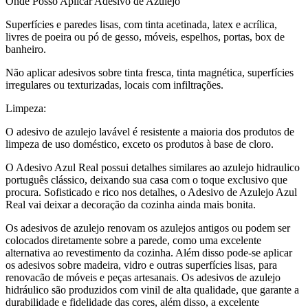
Onde Posso Aplicar Adesivo de Azulejo
Superfícies e paredes lisas, com tinta acetinada, latex e acrílica,
livres de poeira ou pó de gesso, móveis, espelhos, portas, box de
banheiro.
Não aplicar adesivos sobre tinta fresca, tinta magnética, superfícies
irregulares ou texturizadas, locais com infiltrações.
Limpeza:
O adesivo de azulejo lavável é resistente a maioria dos produtos de
limpeza de uso doméstico, exceto os produtos à base de cloro.
O Adesivo Azul Real possui detalhes similares ao azulejo hidraulico
português clássico, deixando sua casa com o toque exclusivo que
procura. Sofisticado e rico nos detalhes, o Adesivo de Azulejo Azul
Real vai deixar a decoração da cozinha ainda mais bonita.
Os adesivos de azulejo renovam os azulejos antigos ou podem ser
colocados diretamente sobre a parede, como uma excelente
alternativa ao revestimento da cozinha. Além disso pode-se aplicar
os adesivos sobre madeira, vidro e outras superfícies lisas, para
renovacão de móveis e peças artesanais. Os adesivos de azulejo
hidráulico são produzidos com vinil de alta qualidade, que garante a
durabilidade e fidelidade das cores, além disso, a excelente