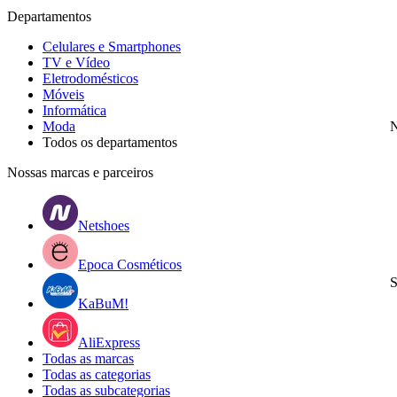
Departamentos
Celulares e Smartphones
TV e Vídeo
Eletrodomésticos
Móveis
Informática
Moda
N
Todos os departamentos
Nossas marcas e parceiros
Netshoes
Epoca Cosméticos
S
KaBuM!
AliExpress
Todas as marcas
Todas as categorias
Todas as subcategorias