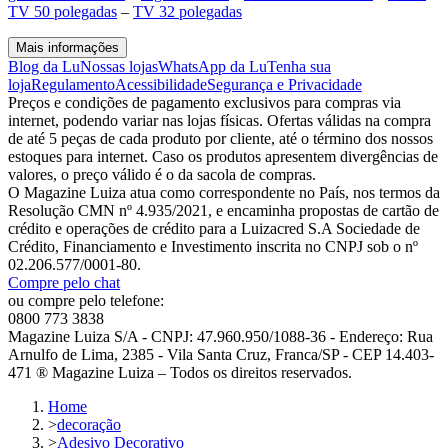
TV 50 polegadas
–
TV 32 polegadas
Mais informações
Blog da Lu
Nossas lojas
WhatsApp da Lu
Tenha sua
loja
Regulamento
Acessibilidade
Segurança e Privacidade
Preços e condições de pagamento exclusivos para compras via
internet, podendo variar nas lojas físicas. Ofertas válidas na compra
de até 5 peças de cada produto por cliente, até o término dos nossos
estoques para internet. Caso os produtos apresentem divergências de
valores, o preço válido é o da sacola de compras.
O Magazine Luiza atua como correspondente no País, nos termos da
Resolução CMN nº 4.935/2021, e encaminha propostas de cartão de
crédito e operações de crédito para a Luizacred S.A Sociedade de
Crédito, Financiamento e Investimento inscrita no CNPJ sob o nº
02.206.577/0001-80.
Compre pelo chat
ou compre pelo telefone:
0800 773 3838
Magazine Luiza S/A - CNPJ: 47.960.950/1088-36 - Endereço: Rua
Arnulfo de Lima, 2385 - Vila Santa Cruz, Franca/SP - CEP 14.403-
471 ® Magazine Luiza – Todos os direitos reservados.
Home
>
decoração
>
Adesivo Decorativo