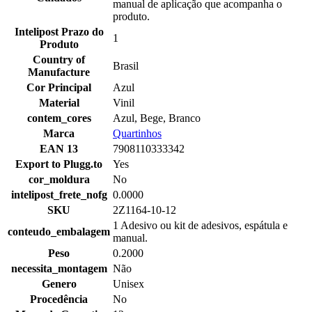
manual de aplicação que acompanha o
produto.
Intelipost Prazo do
1
Produto
Country of
Brasil
Manufacture
Cor Principal
Azul
Material
Vinil
contem_cores
Azul, Bege, Branco
Marca
Quartinhos
EAN 13
7908110333342
Export to Plugg.to
Yes
cor_moldura
No
intelipost_frete_nofg
0.0000
SKU
2Z1164-10-12
1 Adesivo ou kit de adesivos, espátula e
conteudo_embalagem
manual.
Peso
0.2000
necessita_montagem
Não
Genero
Unisex
Procedência
No