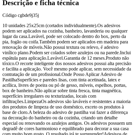
Descrição e ficha técnica
Código
cgbde9j35j
10 unidades 25x25cm (cortados individualmente).Os adesivos
podem ser aplicados na cozinha, banheiro, lavanderia ou qualquer
lugar da casa.Lavável, pode ser colocado dentro do box, perto da
pia, fogão ou coifa.Também podem ser aplicados em madeira para
renovação de móveis.Não possui textura ou relevo, é adesivo
vinílico plano.Podem ser colados sobre azulejos ou na parede.Inclui
espátula para aplicação.Lavável.Garantia de 12 meses.Produto não
tóxico.O recorte inteligente dos nossos adesivos possui alta precisão
e facilita a aplicação. Você mesmo pode aplicar, sem necessidade da
contratação de um profissional.Onde Posso Aplicar Adesivo de
PastilhaSuperfícies e paredes lisas, com tinta acetinada, latex e
acrílica, livres de poeira ou pó de gesso, móveis, espelhos, portas,
box de banheiro.Não aplicar sobre tinta fresca, tinta magnética,
superfícies irregulares ou texturizadas, locais com
infiltrações.LimpezaOs adesivos são laváveis e resistentes a maioria
dos produtos de limpeza de uso doméstico, exceto os produtos à
base de cloro.A beleza do adesivo de pastilha vai fazer a diferença
na decoração do banheiro ou da cozinha, criando um detalhe
especial ou renovando os azulejos antigos. Os adesivos possuem um
degradê de cores harmonioso e equilibrado para decorar a sua casa
com muito bom gosto. O resultado irá te surpreender!Adesivos de