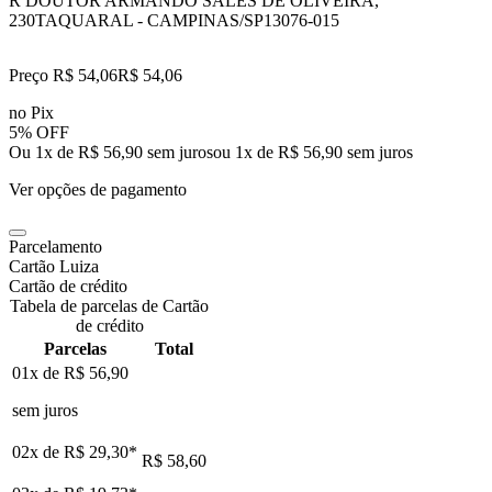
R DOUTOR ARMANDO SALES DE OLIVEIRA,
230
TAQUARAL - CAMPINAS/SP
13076-015
Preço R$ 54,06
R$
54
,
06
no Pix
5% OFF
Ou 1x de R$ 56,90 sem juros
ou
1
x de
R$ 56,90
sem juros
Ver opções de pagamento
Parcelamento
Cartão Luiza
Cartão de crédito
Tabela de parcelas de Cartão
de crédito
Parcelas
Total
01x de
R$ 56,90
sem juros
02x de
R$ 29,30
*
R$ 58,60