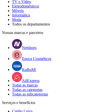
TV e Vídeo
Eletrodomésticos
Móveis
Informática
Moda
Todos os departamentos
Nossas marcas e parceiros
Netshoes
Epoca Cosméticos
KaBuM!
AliExpress
Todas as marcas
Todas as categorias
Todas as subcategorias
Serviços e benefícios
Cartão Luiza