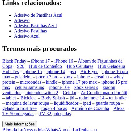
Links relacionados:
Adesivo de Pastilhas Azul
Adesivo
Adesivo Pastilhas Azul
Adesivo Pastilhas
Adesivo Azul
Termos mais procurados
Black Friday
–
iPhone 17
–
iPhone 16
–
Álbum de Figurinhas da
Copa
–
S26
–
Hub de Conteúdo
–
Hub Celulares
–
Hub Geladeira
–
Hub Tvs
–
iphone 15
–
iphone 14
–
ps5
–
Air Fryer
–
iphone 16 pro
max
–
geladeira
–
poco x7 pro
–
xbox
–
iphone
–
creatina
–
whey
protein
–
microondas
–
kindle
–
iphone 17 pro max
–
iphone 15 pro
max
–
celular samsung
–
iphone 16e
–
xbox series s
–
xiaomi
–
ventilador
–
nintendo switch 2
–
Celular
–
Ar Condicionado Portátil
–
tablet
–
Bicicleta
–
Body Splash
–
jbl
–
redmi note 14
–
tenis nike
–
maquina de lavar roupa
–
liquidificador
–
ipad
–
guarda roupa
–
geladeira frost free
–
fogão 4 bocas
–
Armário de Cozinha
–
Alexa
–
TV 50 polegadas
–
TV 32 polegadas
Mais informações
Blog da Lu
Nossas lojas
WhatsApp da Lu
Tenha sua