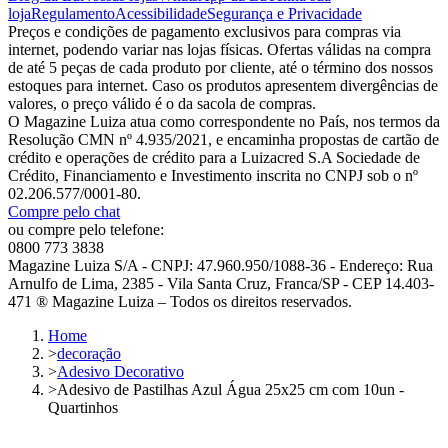
loja
Regulamento
Acessibilidade
Segurança e Privacidade
Preços e condições de pagamento exclusivos para compras via
internet, podendo variar nas lojas físicas. Ofertas válidas na compra
de até 5 peças de cada produto por cliente, até o término dos nossos
estoques para internet. Caso os produtos apresentem divergências de
valores, o preço válido é o da sacola de compras.
O Magazine Luiza atua como correspondente no País, nos termos da
Resolução CMN nº 4.935/2021, e encaminha propostas de cartão de
crédito e operações de crédito para a Luizacred S.A Sociedade de
Crédito, Financiamento e Investimento inscrita no CNPJ sob o nº
02.206.577/0001-80.
Compre pelo chat
ou compre pelo telefone:
0800 773 3838
Magazine Luiza S/A - CNPJ: 47.960.950/1088-36 - Endereço: Rua
Arnulfo de Lima, 2385 - Vila Santa Cruz, Franca/SP - CEP 14.403-
471 ® Magazine Luiza – Todos os direitos reservados.
Home
>
decoração
>
Adesivo Decorativo
>
Adesivo de Pastilhas Azul Água 25x25 cm com 10un -
Quartinhos