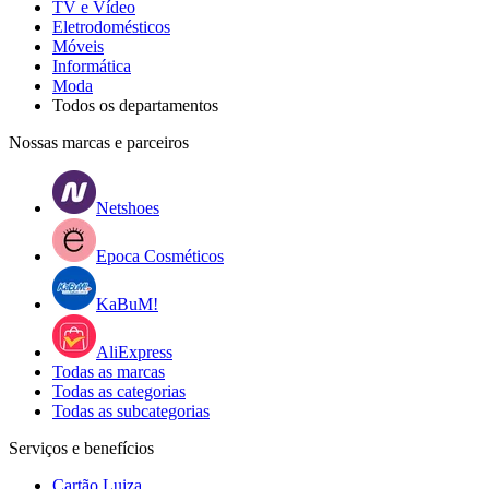
TV e Vídeo
Eletrodomésticos
Móveis
Informática
Moda
Todos os departamentos
Nossas marcas e parceiros
Netshoes
Epoca Cosméticos
KaBuM!
AliExpress
Todas as marcas
Todas as categorias
Todas as subcategorias
Serviços e benefícios
Cartão Luiza