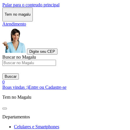
Pular para o conteudo principal
Tem no magalu
Atendimento
Digite seu CEP
Buscar no Magalu
Buscar
0
Boas vindas :)
Entre ou Cadastre-se
Tem no Magalu
Departamentos
Celulares e Smartphones