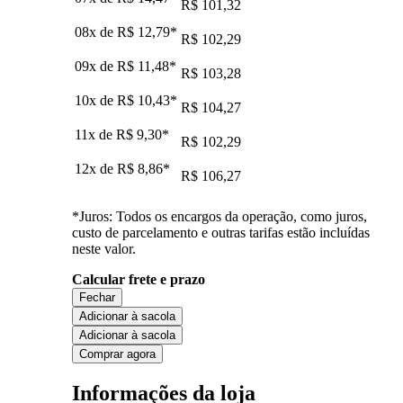
R$ 101,32
08x de
R$ 12,79
*
R$ 102,29
09x de
R$ 11,48
*
R$ 103,28
10x de
R$ 10,43
*
R$ 104,27
11x de
R$ 9,30
*
R$ 102,29
12x de
R$ 8,86
*
R$ 106,27
*Juros: Todos os encargos da operação, como juros,
custo de parcelamento e outras tarifas estão incluídas
neste valor.
Calcular frete e prazo
Fechar
Adicionar à sacola
Adicionar à sacola
Comprar agora
Informações da loja