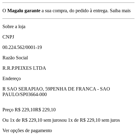
O
Magalu garante
a sua compra, do pedido à entrega.
Saiba mais
Sobre a loja
CNPJ
00.224.562/0001-19
Razão Social
R.R.P.PEIXES LTDA
Endereço
R SAO SERAPIAO, 59
PENHA DE FRANCA - SAO
PAULO/SP
03664-000
Preço R$ 229,10
R$
229
,
10
Ou 1x de R$ 229,10 sem juros
ou
1
x de
R$ 229,10
sem juros
Ver opções de pagamento