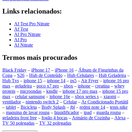
Links relacionados:
Af Test Pro Nitrate
Af Test
Af Pro Nitrate
Af Pro
Af Nitrate
Termos mais procurados
Black Friday
–
iPhone 17
–
iPhone 16
–
Álbum de Figurinhas da
Copa
–
S26
–
Hub de Conteúdo
–
Hub Celulares
–
Hub Geladeira
–
Hub Tvs
–
iphone 15
–
iphone 14
–
ps5
–
Air Fryer
–
iphone 16 pro
max
–
geladeira
–
poco x7 pro
–
xbox
–
iphone
–
creatina
–
whey
protein
–
microondas
–
kindle
–
iphone 17 pro max
–
iphone 15 pro
max
–
celular samsung
–
iphone 16e
–
xbox series s
–
xiaomi
–
ventilador
–
nintendo switch 2
–
Celular
–
Ar Condicionado Portátil
–
tablet
–
Bicicleta
–
Body Splash
–
jbl
–
redmi note 14
–
tenis nike
–
maquina de lavar roupa
–
liquidificador
–
ipad
–
guarda roupa
–
geladeira frost free
–
fogão 4 bocas
–
Armário de Cozinha
–
Alexa
–
TV 50 polegadas
–
TV 32 polegadas