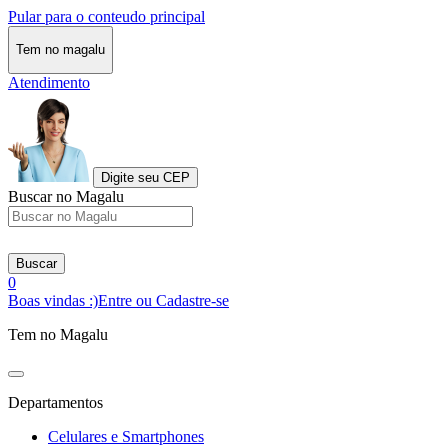
Pular para o conteudo principal
Tem no magalu
Atendimento
Digite seu CEP
Buscar no Magalu
Buscar
0
Boas vindas :)
Entre ou Cadastre-se
Tem no Magalu
Departamentos
Celulares e Smartphones