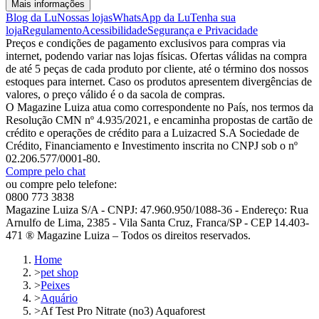
Mais informações
Blog da Lu
Nossas lojas
WhatsApp da Lu
Tenha sua
loja
Regulamento
Acessibilidade
Segurança e Privacidade
Preços e condições de pagamento exclusivos para compras via
internet, podendo variar nas lojas físicas. Ofertas válidas na compra
de até 5 peças de cada produto por cliente, até o término dos nossos
estoques para internet. Caso os produtos apresentem divergências de
valores, o preço válido é o da sacola de compras.
O Magazine Luiza atua como correspondente no País, nos termos da
Resolução CMN nº 4.935/2021, e encaminha propostas de cartão de
crédito e operações de crédito para a Luizacred S.A Sociedade de
Crédito, Financiamento e Investimento inscrita no CNPJ sob o nº
02.206.577/0001-80.
Compre pelo chat
ou compre pelo telefone:
0800 773 3838
Magazine Luiza S/A - CNPJ: 47.960.950/1088-36 - Endereço: Rua
Arnulfo de Lima, 2385 - Vila Santa Cruz, Franca/SP - CEP 14.403-
471 ® Magazine Luiza – Todos os direitos reservados.
Home
>
pet shop
>
Peixes
>
Aquário
>
Af Test Pro Nitrate (no3) Aquaforest