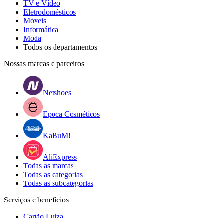
TV e Vídeo
Eletrodomésticos
Móveis
Informática
Moda
Todos os departamentos
Nossas marcas e parceiros
Netshoes
Epoca Cosméticos
KaBuM!
AliExpress
Todas as marcas
Todas as categorias
Todas as subcategorias
Serviços e benefícios
Cartão Luiza