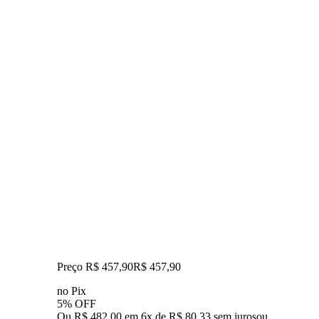
Preço R$ 457,90
R$
457
,
90
no Pix
5% OFF
Ou R$ 482,00 em 6x de R$ 80,33 sem juros
ou