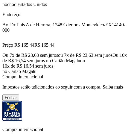
nocnoc Estados Unidos
Endereço
Av. Dr Luis A de Herrera, 1248
Exterior - Montevideo/EX
14140-
000
Preço R$ 165,44
R$
165
,
44
Ou 7x de R$ 23,63 sem juros
ou
7
x de
R$ 23,63
sem juros
Ou 10x
de R$ 16,54 sem juros no Cartão Magalu
ou
10
x de
R$ 16,54
sem juros
no Cartão Magalu
Compra internacional
Impostos serão adicionados ao seguir com a compra.
Saiba mais
Fechar
Compra internacional