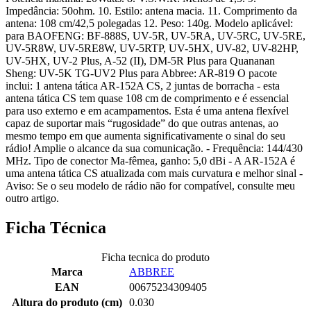
Impedância: 50ohm. 10. Estilo: antena macia. 11. Comprimento da
antena: 108 cm/42,5 polegadas 12. Peso: 140g. Modelo aplicável:
para BAOFENG: BF-888S, UV-5R, UV-5RA, UV-5RC, UV-5RE,
UV-5R8W, UV-5RE8W, UV-5RTP, UV-5HX, UV-82, UV-82HP,
UV-5HX, UV-2 Plus, A-52 (II), DM-5R Plus para Quananan
Sheng: UV-5K TG-UV2 Plus para Abbree: AR-819 O pacote
inclui: 1 antena tática AR-152A CS, 2 juntas de borracha - esta
antena tática CS tem quase 108 cm de comprimento e é essencial
para uso externo e em acampamentos. Esta é uma antena flexível
capaz de suportar mais “rugosidade” do que outras antenas, ao
mesmo tempo em que aumenta significativamente o sinal do seu
rádio! Amplie o alcance da sua comunicação. - Frequência: 144/430
MHz. Tipo de conector Ma-fêmea, ganho: 5,0 dBi - A AR-152A é
uma antena tática CS atualizada com mais curvatura e melhor sinal -
Aviso: Se o seu modelo de rádio não for compatível, consulte meu
outro artigo.
Ficha Técnica
Ficha tecnica do produto
Marca
ABBREE
EAN
00675234309405
Altura do produto (cm)
0.030