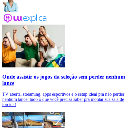
Onde assistir os jogos da seleção sem perder nenhum
lance
TV aberta, streaming, apps esportivos e o setup ideal pra não perder
nenhum lance: tudo o que você precisa saber pra montar sua sala de
torcida!