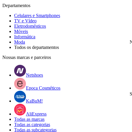
Departamentos
Celulares e Smartphones
TV e Vídeo
Eletrodomésticos
Móveis
Informática
Moda
N
Todos os departamentos
Nossas marcas e parceiros
Netshoes
Epoca Cosméticos
S
KaBuM!
AliExpress
Todas as marcas
Todas as categorias
Todas as subcategorias