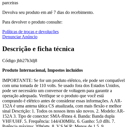
parceiras
Devolva seu produto em até 7 dias do recebimento.
Para devolver o produto consulte:
Políticas de trocas e devoluções
Denunciar Anúncio
Descrição e ficha técnica
Código
jhh27h3dj8
Produto Internacional, Impostos incluídos
IMPORTANTE: Se for um produto elétrico, ele pode ser compatível
com uma tomada de 110 volts. Se usado fora dos Estados Unidos,
pode ser necessário um conversor de voltagem para garantir a
operação adequada. Verifique se o produto que você está
comprando é elétrico antes de considerar essas informações. A AR-
152A é uma antena tática CS atualizada, com mais flexão e melhor
sinal Descrição: 1. Todos os nossos itens são novos. 2. Modelo: AR-
152A 3. Tipo de conector: SMA-fêmea 4. Banda: Banda dupla
VHF/UHF. 5. Frequência: 144/430MHz. 6. Ganho: 5,0 dBi. 7.
Potência máxima: 20Watts. 8. V.S.W.R: Menos de 1,5. 9.