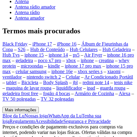
Antena
Antena rádio amador
Antena rádio
Antena amador
Termos mais procurados
Black Friday
–
iPhone 17
–
iPhone 16
–
Álbum de Figurinhas da
Copa
–
S26
–
Hub de Conteúdo
–
Hub Celulares
–
Hub Geladeira
–
Hub Tvs
–
iphone 15
–
iphone 14
–
ps5
–
Air Fryer
–
iphone 16 pro
max
–
geladeira
–
poco x7 pro
–
xbox
–
iphone
–
creatina
–
whey
protein
–
microondas
–
kindle
–
iphone 17 pro max
–
iphone 15 pro
max
–
celular samsung
–
iphone 16e
–
xbox series s
–
xiaomi
–
ventilador
–
nintendo switch 2
–
Celular
–
Ar Condicionado Portátil
–
tablet
–
Bicicleta
–
Body Splash
–
jbl
–
redmi note 14
–
tenis nike
–
maquina de lavar roupa
–
liquidificador
–
ipad
–
guarda roupa
–
geladeira frost free
–
fogão 4 bocas
–
Armário de Cozinha
–
Alexa
–
TV 50 polegadas
–
TV 32 polegadas
Mais informações
Blog da Lu
Nossas lojas
WhatsApp da Lu
Tenha sua
loja
Regulamento
Acessibilidade
Segurança e Privacidade
Preços e condições de pagamento exclusivos para compras via
internet, podendo variar nas lojas físicas. Ofertas válidas na compra