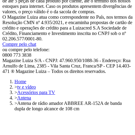
de até 5 peças de cada produto por cliente, até o término dos nossos
estoques para internet. Caso os produtos apresentem divergências de
valores, o preço válido é o da sacola de compras.
O Magazine Luiza atua como correspondente no País, nos termos da
Resolução CMN nº 4.935/2021, e encaminha propostas de cartão de
crédito e operações de crédito para a Luizacred S.A Sociedade de
Crédito, Financiamento e Investimento inscrita no CNPJ sob o nº
02.206.577/0001-80.
Compre pelo chat
ou compre pelo telefone:
0800 773 3838
Magazine Luiza S/A - CNPJ: 47.960.950/1088-36 - Endereço: Rua
Arnulfo de Lima, 2385 - Vila Santa Cruz, Franca/SP - CEP 14.403-
471 ® Magazine Luiza – Todos os direitos reservados.
Home
>
tv e vídeo
>
Acessórios para TV
>
Antena
>
Antena de rádio amador ABBREE AR-152A de banda
dupla de longo alcance de 108 cm