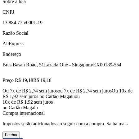
Sobre a loja
CNPJ
13.884.775/0001-19
Razão Social
AliExpress
Endereço
Bras Basah Road, 51
Lazada One - Singapura/EX
00189-554
Preço R$ 19,18
R$
19
,
18
Ou 7x de R$ 2,74 sem juros
ou
7
x de
R$ 2,74
sem juros
Ou 10x de
R$ 1,92 sem juros no Cartão Magalu
ou
10
x de
R$ 1,92
sem juros
no Cartão Magalu
Compra internacional
Impostos serão adicionados ao seguir com a compra.
Saiba mais
Fechar