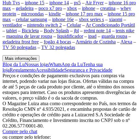
Hub Tvs
–
iphone 15
–
iphone 14
–
ps5
–
Air Fryer
–
iphone 16 pro
max
–
geladeira
–
poco x7 pro
–
xbox
–
iphone
–
creatina
–
whey
protein
–
microondas
–
kindle
–
iphone 17 pro max
–
iphone 15 pro
max
–
celular samsung
–
iphone 16e
–
xbox series s
–
xiaomi
–
ventilador
–
nintendo switch 2
–
Celular
–
Ar Condicionado Portátil
–
tablet
–
Bicicleta
–
Body Splash
–
jbl
–
redmi note 14
–
tenis nike
–
maquina de lavar roupa
–
liquidificador
–
ipad
–
guarda roupa
–
geladeira frost free
–
fogão 4 bocas
–
Armário de Cozinha
–
Alexa
–
TV 50 polegadas
–
TV 32 polegadas
Mais informações
Blog da Lu
Nossas lojas
WhatsApp da Lu
Tenha sua
loja
Regulamento
Acessibilidade
Segurança e Privacidade
Preços e condições de pagamento exclusivos para compras via
internet, podendo variar nas lojas físicas. Ofertas válidas na compra
de até 5 peças de cada produto por cliente, até o término dos nossos
estoques para internet. Caso os produtos apresentem divergências de
valores, o preço válido é o da sacola de compras.
O Magazine Luiza atua como correspondente no País, nos termos da
Resolução CMN nº 4.935/2021, e encaminha propostas de cartão de
crédito e operações de crédito para a Luizacred S.A Sociedade de
Crédito, Financiamento e Investimento inscrita no CNPJ sob o nº
02.206.577/0001-80.
Compre pelo chat
ou compre pelo telefone: