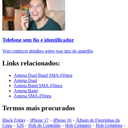
Telefone sem fio e identificador
Vem conhecer detalhes sobre esse tipo de aparelho
Links relacionados:
Antena Dual Band SMA-Fêmea
Antena Dual
Antena Band SMA-Fêmea
Antena Band
Antena SMA-Fêmea
Termos mais procurados
Black Friday
–
iPhone 17
–
iPhone 16
–
Álbum de Figurinhas da
Copa
–
S26
–
Hub de Conteúdo
–
Hub Celulares
–
Hub Geladeira
–