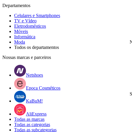
Departamentos
Celulares e Smartphones
TV e Vídeo
Eletrodomésticos
Móveis
Informática
Moda
N
Todos os departamentos
Nossas marcas e parceiros
Netshoes
Epoca Cosméticos
S
KaBuM!
AliExpress
Todas as marcas
Todas as categorias
Todas as subcategorias