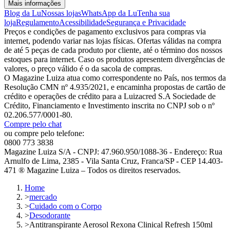
Mais informações
Blog da Lu
Nossas lojas
WhatsApp da Lu
Tenha sua
loja
Regulamento
Acessibilidade
Segurança e Privacidade
Preços e condições de pagamento exclusivos para compras via
internet, podendo variar nas lojas físicas. Ofertas válidas na compra
de até 5 peças de cada produto por cliente, até o término dos nossos
estoques para internet. Caso os produtos apresentem divergências de
valores, o preço válido é o da sacola de compras.
O Magazine Luiza atua como correspondente no País, nos termos da
Resolução CMN nº 4.935/2021, e encaminha propostas de cartão de
crédito e operações de crédito para a Luizacred S.A Sociedade de
Crédito, Financiamento e Investimento inscrita no CNPJ sob o nº
02.206.577/0001-80.
Compre pelo chat
ou compre pelo telefone:
0800 773 3838
Magazine Luiza S/A - CNPJ: 47.960.950/1088-36 - Endereço: Rua
Arnulfo de Lima, 2385 - Vila Santa Cruz, Franca/SP - CEP 14.403-
471 ® Magazine Luiza – Todos os direitos reservados.
Home
>
mercado
>
Cuidado com o Corpo
>
Desodorante
>
Antitranspirante Aerosol Rexona Clinical Refresh 150ml