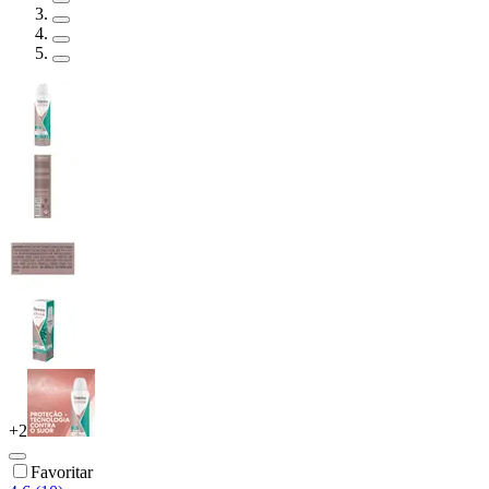
+
2
Favoritar