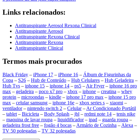
Links relacionados:
Antitranspirante Aerosol Rexona Clinical
Antitranspirante Aerosol
Antitranspirante Rexona Clinical
Antitranspirante Rexona
Antitranspirante Clinical
Termos mais procurados
Black Friday
–
iPhone 17
–
iPhone 16
–
Álbum de Figurinhas da
Copa
–
S26
–
Hub de Conteúdo
–
Hub Celulares
–
Hub Geladeira
–
Hub Tvs
–
iphone 15
–
iphone 14
–
ps5
–
Air Fryer
–
iphone 16 pro
max
–
geladeira
–
poco x7 pro
–
xbox
–
iphone
–
creatina
–
whey
protein
–
microondas
–
kindle
–
iphone 17 pro max
–
iphone 15 pro
max
–
celular samsung
–
iphone 16e
–
xbox series s
–
xiaomi
–
ventilador
–
nintendo switch 2
–
Celular
–
Ar Condicionado Portátil
–
tablet
–
Bicicleta
–
Body Splash
–
jbl
–
redmi note 14
–
tenis nike
–
maquina de lavar roupa
–
liquidificador
–
ipad
–
guarda roupa
–
geladeira frost free
–
fogão 4 bocas
–
Armário de Cozinha
–
Alexa
–
TV 50 polegadas
–
TV 32 polegadas