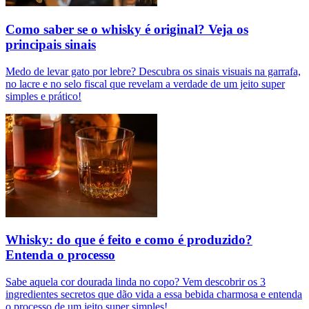
Como saber se o whisky é original? Veja os
principais sinais
Medo de levar gato por lebre? Descubra os sinais visuais na garrafa,
no lacre e no selo fiscal que revelam a verdade de um jeito super
simples e prático!
Whisky: do que é feito e como é produzido?
Entenda o processo
Sabe aquela cor dourada linda no copo? Vem descobrir os 3
ingredientes secretos que dão vida a essa bebida charmosa e entenda
o processo de um jeito super simples!