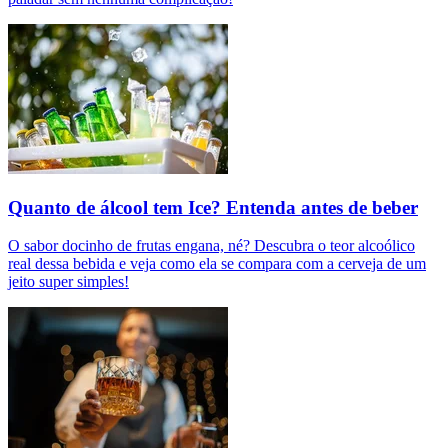
Quanto de álcool tem Ice? Entenda antes de beber
O sabor docinho de frutas engana, né? Descubra o teor alcoólico
real dessa bebida e veja como ela se compara com a cerveja de um
jeito super simples!