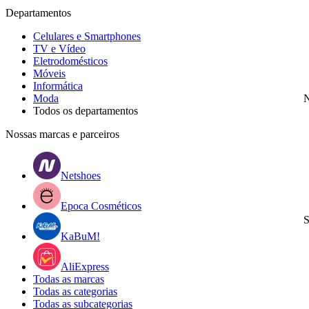
Departamentos
Celulares e Smartphones
TV e Vídeo
Eletrodomésticos
Móveis
Informática
Moda
N
Todos os departamentos
Nossas marcas e parceiros
Netshoes
Epoca Cosméticos
S
KaBuM!
AliExpress
Todas as marcas
Todas as categorias
Todas as subcategorias