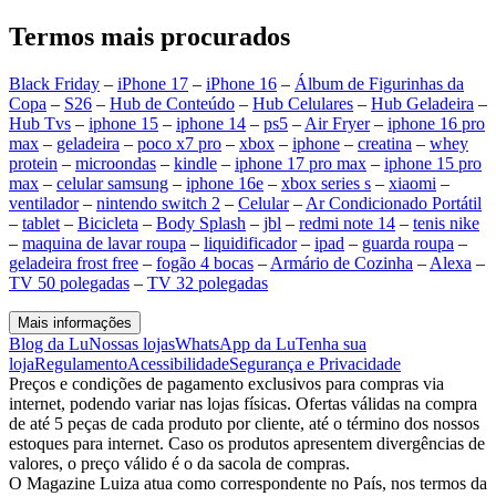
Termos mais procurados
Black Friday
–
iPhone 17
–
iPhone 16
–
Álbum de Figurinhas da
Copa
–
S26
–
Hub de Conteúdo
–
Hub Celulares
–
Hub Geladeira
–
Hub Tvs
–
iphone 15
–
iphone 14
–
ps5
–
Air Fryer
–
iphone 16 pro
max
–
geladeira
–
poco x7 pro
–
xbox
–
iphone
–
creatina
–
whey
protein
–
microondas
–
kindle
–
iphone 17 pro max
–
iphone 15 pro
max
–
celular samsung
–
iphone 16e
–
xbox series s
–
xiaomi
–
ventilador
–
nintendo switch 2
–
Celular
–
Ar Condicionado Portátil
–
tablet
–
Bicicleta
–
Body Splash
–
jbl
–
redmi note 14
–
tenis nike
–
maquina de lavar roupa
–
liquidificador
–
ipad
–
guarda roupa
–
geladeira frost free
–
fogão 4 bocas
–
Armário de Cozinha
–
Alexa
–
TV 50 polegadas
–
TV 32 polegadas
Mais informações
Blog da Lu
Nossas lojas
WhatsApp da Lu
Tenha sua
loja
Regulamento
Acessibilidade
Segurança e Privacidade
Preços e condições de pagamento exclusivos para compras via
internet, podendo variar nas lojas físicas. Ofertas válidas na compra
de até 5 peças de cada produto por cliente, até o término dos nossos
estoques para internet. Caso os produtos apresentem divergências de
valores, o preço válido é o da sacola de compras.
O Magazine Luiza atua como correspondente no País, nos termos da