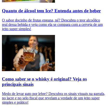
Quanto de álcool tem Ice? Entenda antes de beber
O sabor docinho de frutas engana, né? Descubra o teor alcoólico
real dessa bebida e veja como ela se compara com a cerveja de um
jeito super simples!
Como saber se o whisky é original? Veja os
principais sinais
Medo de levar gato por lebre? Descubra os sinais visuais na garrafa,
no lacre e no selo fiscal que revelam a verdade de um jeito super
simples e prático!