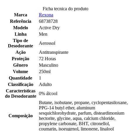
Ficha tecnica do produto
Marca
Rexona
Referência
68738728
Modelo
Active Dry
Linha
Men
Tipo de
Aerossol
Desodorante
Ação
Antitranspirante
Proteção
72 Horas
Gênero
Masculino
Volume
250ml
Quantidade
1
Classificação
Adulto
Características
0% álcool
do Desodorante
Butane, isobutane, propane, cyclopentasiloxane,
PPG-14 butyl ether, aluminum
sesquichlorohydrate, parfum, disteardimonium
Composição
hectorite, glycine, aqua, calcium chloride,
propylene carbonate, BHT, citronellol,
coumarin, isoeugenol, limonene, linalool