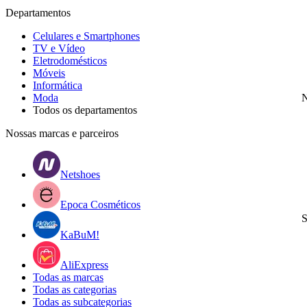
Departamentos
Celulares e Smartphones
TV e Vídeo
Eletrodomésticos
Móveis
Informática
Moda
N
Todos os departamentos
Nossas marcas e parceiros
Netshoes
Epoca Cosméticos
S
KaBuM!
AliExpress
Todas as marcas
Todas as categorias
Todas as subcategorias