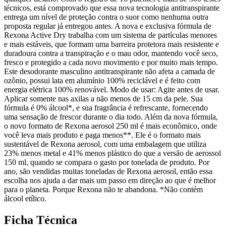
técnicos, está comprovado que essa nova tecnologia antitranspirante
entrega um nível de proteção contra o suor como nenhuma outra
proposta regular já entregou antes. A nova e exclusiva fórmula de
Rexona Active Dry trabalha com um sistema de partículas menores
e mais estáveis, que formam uma barreira protetora mais resistente e
duradoura contra a transpiração e o mau odor, mantendo você seco,
fresco e protegido a cada novo movimento e por muito mais tempo.
Este desodorante masculino antitranspirante não afeta a camada de
ozônio, possui lata em alumínio 100% reciclável e é feito com
energia elétrica 100% renovável. Modo de usar: Agite antes de usar.
Aplicar somente nas axilas a não menos de 15 cm da pele. Sua
fórmula é 0% álcool*, e sua fragrância é refrescante, fornecendo
uma sensação de frescor durante o dia todo. Além da nova fórmula,
o novo formato de Rexona aerosol 250 ml é mais econômico, onde
você leva mais produto e paga menos**. Ele é o formato mais
sustentável de Rexona aerosol, com uma embalagem que utiliza
23% menos metal e 41% menos plástico do que a versão de aerossol
150 ml, quando se compara o gasto por tonelada de produto. Por
ano, são vendidas muitas toneladas de Rexona aerosol, então essa
escolha nos ajuda a dar mais um passo em direção ao que é melhor
para o planeta. Porque Rexona não te abandona. *Não contém
álcool etílico.
Ficha Técnica