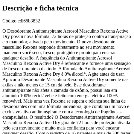
Descrição e ficha técnica
Código
edj65b3832
O Desodorante Antitranspirante Aerosol Masculino Rexona Active
Dry possui nova fórmula: 72 horas de proteção contra a transpiração
e o mau odor, ativada pelo movimento. O novo desodorante
masculino Rexona responde diretamente ao seu movimento,
mantendo você seco, fresco, protegido e pronto para encarar
qualquer desafio. A fragrância do Antitranspirante Aerosol
Masculino Rexona Active Dry é refrescante e fornece uma sensação
de frescor durante o dia todo. A fórmula do Antitranspirante Aerosol
Masculino Rexona Active Dry é 0% álcool*. Agite antes de usar.
Aplicar o Desodorante Masculino Rexona Active Dry somente nas
axilas a não menos de 15 cm da pele. Este desodorante
antitranspirante não afeta a camada de ozônio, possui lata em
alumínio 100% reciclável e é feito com energia elétrica 100%
renovável. Mais uma vez Rexona se supera e relança sua linha de
desodorantes com uma fórmula inovadora, que combina um novo e
exclusivo ativo antitranspirante com a tecnologia de fragrâncias
encapsuladas. O resultado? O Desodorante Antitranspirante Aerosol
Masculino Rexona Active Dry garante 72 horas de proteção ativada
pelo seu movimento e muito mais confiança para você encarar
qualquer desafio. Com o registro de 16 patentes e mais de 300 testes