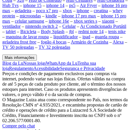
Copa
–
S26
–
Hub de Conteúdo
–
Hub Celulares
–
Hub Geladeira
–
Hub Tvs
–
iphone 15
–
iphone 14
–
ps5
–
Air Fryer
–
iphone 16 pro
max
–
geladeira
–
poco x7 pro
–
xbox
–
iphone
–
creatina
–
whey
protein
–
microondas
–
kindle
–
iphone 17 pro max
–
iphone 15 pro
max
–
celular samsung
–
iphone 16e
–
xbox series s
–
xiaomi
–
ventilador
–
nintendo switch 2
–
Celular
–
Ar Condicionado Portátil
–
tablet
–
Bicicleta
–
Body Splash
–
jbl
–
redmi note 14
–
tenis nike
–
maquina de lavar roupa
–
liquidificador
–
ipad
–
guarda roupa
–
geladeira frost free
–
fogão 4 bocas
–
Armário de Cozinha
–
Alexa
–
TV 50 polegadas
–
TV 32 polegadas
Mais informações
Blog da Lu
Nossas lojas
WhatsApp da Lu
Tenha sua
loja
Regulamento
Acessibilidade
Segurança e Privacidade
Preços e condições de pagamento exclusivos para compras via
internet, podendo variar nas lojas físicas. Ofertas válidas na compra
de até 5 peças de cada produto por cliente, até o término dos nossos
estoques para internet. Caso os produtos apresentem divergências de
valores, o preço válido é o da sacola de compras.
O Magazine Luiza atua como correspondente no País, nos termos da
Resolução CMN nº 4.935/2021, e encaminha propostas de cartão de
crédito e operações de crédito para a Luizacred S.A Sociedade de
Crédito, Financiamento e Investimento inscrita no CNPJ sob o nº
02.206.577/0001-80.
Compre pelo chat