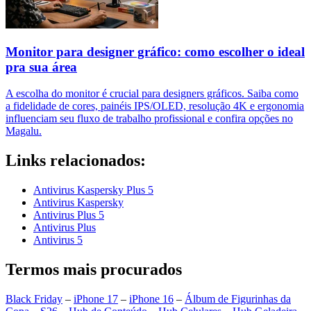
Monitor para designer gráfico: como escolher o ideal
pra sua área
A escolha do monitor é crucial para designers gráficos. Saiba como
a fidelidade de cores, painéis IPS/OLED, resolução 4K e ergonomia
influenciam seu fluxo de trabalho profissional e confira opções no
Magalu.
Links relacionados:
Antivirus Kaspersky Plus 5
Antivirus Kaspersky
Antivirus Plus 5
Antivirus Plus
Antivirus 5
Termos mais procurados
Black Friday
–
iPhone 17
–
iPhone 16
–
Álbum de Figurinhas da