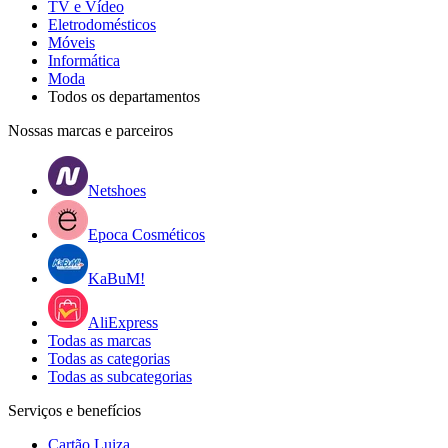
TV e Vídeo
Eletrodomésticos
Móveis
Informática
Moda
Todos os departamentos
Nossas marcas e parceiros
Netshoes
Epoca Cosméticos
KaBuM!
AliExpress
Todas as marcas
Todas as categorias
Todas as subcategorias
Serviços e benefícios
Cartão Luiza