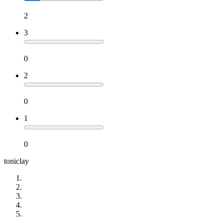
2
3
0
2
0
1
0
toniclay