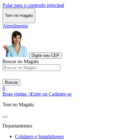
Pular para o conteudo principal
Tem no magalu
Atendimento
Digite seu CEP
Buscar no Magalu
Buscar
0
Boas vindas :)
Entre ou Cadastre-se
Tem no Magalu
Departamentos
Celulares e Smartphones