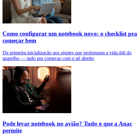
Como configurar um notebook novo: o checklist pra
começar bem
Da primeira inicialização aos ajustes que prolongam a vida útil do
aparelho — tudo pra começar com o pé direito
Pode levar notebook no avião? Tudo o que a Anac
permite