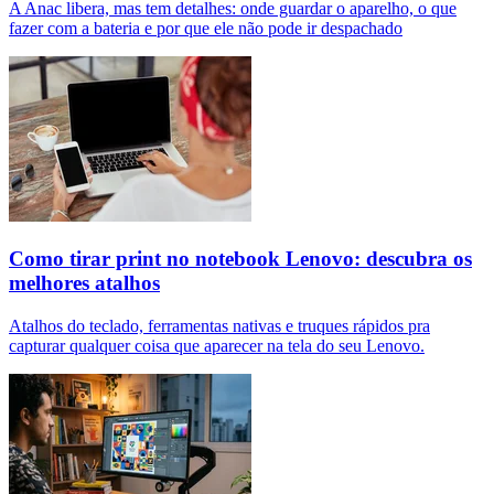
A Anac libera, mas tem detalhes: onde guardar o aparelho, o que
fazer com a bateria e por que ele não pode ir despachado
Como tirar print no notebook Lenovo: descubra os
melhores atalhos
Atalhos do teclado, ferramentas nativas e truques rápidos pra
capturar qualquer coisa que aparecer na tela do seu Lenovo.