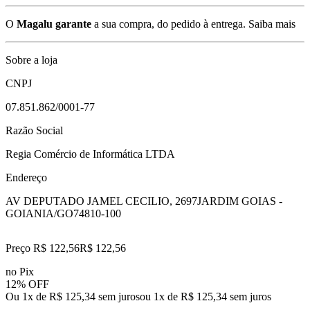
O
Magalu garante
a sua compra, do pedido à entrega.
Saiba mais
Sobre a loja
CNPJ
07.851.862/0001-77
Razão Social
Regia Comércio de Informática LTDA
Endereço
AV DEPUTADO JAMEL CECILIO, 2697
JARDIM GOIAS -
GOIANIA/GO
74810-100
Preço R$ 122,56
R$
122
,
56
no Pix
12% OFF
Ou 1x de R$ 125,34 sem juros
ou
1
x de
R$ 125,34
sem juros