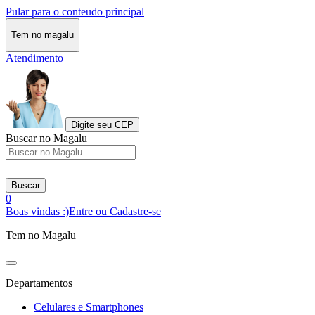
Pular para o conteudo principal
Tem no magalu
Atendimento
Digite seu CEP
Buscar no Magalu
Buscar
0
Boas vindas :)
Entre ou Cadastre-se
Tem no Magalu
Departamentos
Celulares e Smartphones