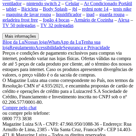
ventilador
–
nintendo switch 2
–
Celular
–
Ar Condicionado Portátil
–
tablet
–
Bicicleta
–
Body Splash
–
jbl
–
redmi note 14
–
tenis nike
–
maquina de lavar roupa
–
liquidificador
–
ipad
–
guarda roupa
–
geladeira frost free
–
fogão 4 bocas
–
Armário de Cozinha
–
Alexa
–
TV 50 polegadas
–
TV 32 polegadas
Mais informações
Blog da Lu
Nossas lojas
WhatsApp da Lu
Tenha sua
loja
Regulamento
Acessibilidade
Segurança e Privacidade
Preços e condições de pagamento exclusivos para compras via
internet, podendo variar nas lojas físicas. Ofertas válidas na compra
de até 5 peças de cada produto por cliente, até o término dos nossos
estoques para internet. Caso os produtos apresentem divergências de
valores, o preço válido é o da sacola de compras.
O Magazine Luiza atua como correspondente no País, nos termos da
Resolução CMN nº 4.935/2021, e encaminha propostas de cartão de
crédito e operações de crédito para a Luizacred S.A Sociedade de
Crédito, Financiamento e Investimento inscrita no CNPJ sob o nº
02.206.577/0001-80.
Compre pelo chat
ou compre pelo telefone:
0800 773 3838
Magazine Luiza S/A - CNPJ: 47.960.950/1088-36 - Endereço: Rua
Arnulfo de Lima, 2385 - Vila Santa Cruz, Franca/SP - CEP 14.403-
471 ® Magazine Luiza – Todos os direitos reservados.