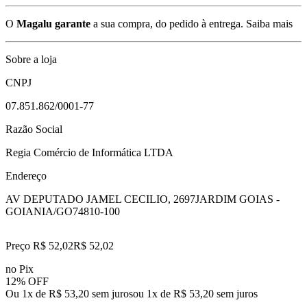
O
Magalu garante
a sua compra, do pedido à entrega.
Saiba mais
Sobre a loja
CNPJ
07.851.862/0001-77
Razão Social
Regia Comércio de Informática LTDA
Endereço
AV DEPUTADO JAMEL CECILIO, 2697
JARDIM GOIAS -
GOIANIA/GO
74810-100
Preço R$ 52,02
R$
52
,
02
no Pix
12% OFF
Ou 1x de R$ 53,20 sem juros
ou
1
x de
R$ 53,20
sem juros