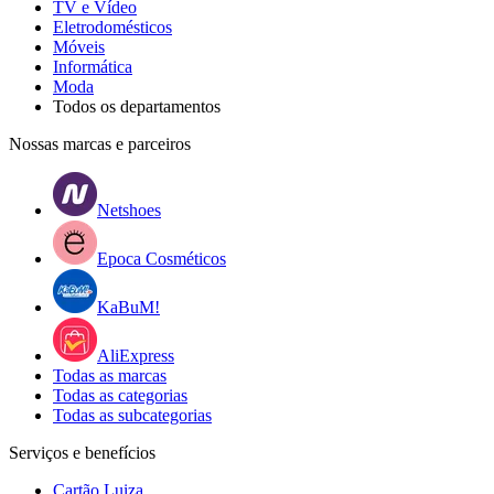
TV e Vídeo
Eletrodomésticos
Móveis
Informática
Moda
Todos os departamentos
Nossas marcas e parceiros
Netshoes
Epoca Cosméticos
KaBuM!
AliExpress
Todas as marcas
Todas as categorias
Todas as subcategorias
Serviços e benefícios
Cartão Luiza