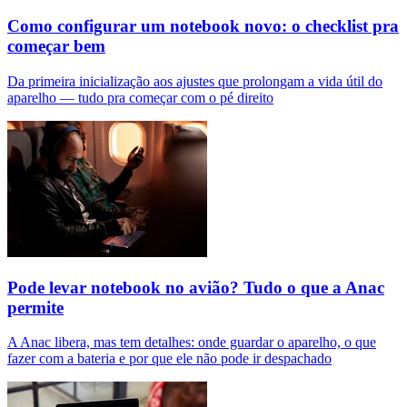
Como configurar um notebook novo: o checklist pra
começar bem
Da primeira inicialização aos ajustes que prolongam a vida útil do
aparelho — tudo pra começar com o pé direito
Pode levar notebook no avião? Tudo o que a Anac
permite
A Anac libera, mas tem detalhes: onde guardar o aparelho, o que
fazer com a bateria e por que ele não pode ir despachado