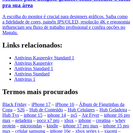
pra sua área
A escolha do monitor é crucial para designers gráficos. Saiba como
a fidelidade de cores, painéis IPS/OLED, resolução 4K e ergonomia
influenciam seu fluxo de trabalho profissional e confira opções no
Magalu.
Links relacionados:
Antivirus Kaspersky Standard 1
Antivirus Kaspersky
Antivirus Standard 1
Antivirus Standard
Antivirus 1
Termos mais procurados
Black Friday
–
iPhone 17
–
iPhone 16
–
Álbum de Figurinhas da
Copa
–
S26
–
Hub de Conteúdo
–
Hub Celulares
–
Hub Geladeira
–
Hub Tvs
–
iphone 15
–
iphone 14
–
ps5
–
Air Fryer
–
iphone 16 pro
max
–
geladeira
–
poco x7 pro
–
xbox
–
iphone
–
creatina
–
whey
protein
–
microondas
–
kindle
–
iphone 17 pro max
–
iphone 15 pro
max
–
celular samsung
–
iphone 16e
–
xbox series s
–
xiaomi
–