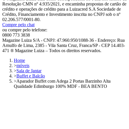
Resolução CMN nº 4.935/2021, e encaminha propostas de cartão de
crédito e operações de crédito para a Luizacred S.A Sociedade de
Crédito, Financiamento e Investimento inscrita no CNPJ sob o nº
02.206.577/0001-80.
Compre pelo chat
ou compre pelo telefone:
0800 773 3838
Magazine Luiza S/A - CNPJ: 47.960.950/1088-36 - Endereço: Rua
Arnulfo de Lima, 2385 - Vila Santa Cruz, Franca/SP - CEP 14.403-
471 ® Magazine Luiza – Todos os direitos reservados.
Home
>
móveis
>
Sala de Jantar
>
Buffet e Balcão
>
Aparador Buffet com Adega 2 Portas Barzinho Alta
Qualidade Edimburgo 100% MDF - BEA BENTO