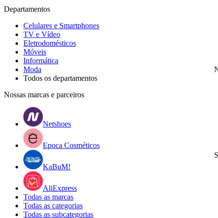
Departamentos
Celulares e Smartphones
TV e Vídeo
Eletrodomésticos
Móveis
Informática
Moda
N
Todos os departamentos
Nossas marcas e parceiros
Netshoes
Epoca Cosméticos
S
KaBuM!
AliExpress
Todas as marcas
Todas as categorias
Todas as subcategorias