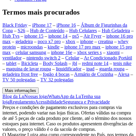
Termos mais procurados
Black Friday
–
iPhone 17
–
iPhone 16
–
Álbum de Figurinhas da
Copa
–
S26
–
Hub de Conteúdo
–
Hub Celulares
–
Hub Geladeira
–
Hub Tvs
–
iphone 15
–
iphone 14
–
ps5
–
Air Fryer
–
iphone 16 pro
max
–
geladeira
–
poco x7 pro
–
xbox
–
iphone
–
creatina
–
whey
protein
–
microondas
–
kindle
–
iphone 17 pro max
–
iphone 15 pro
max
–
celular samsung
–
iphone 16e
–
xbox series s
–
xiaomi
–
ventilador
–
nintendo switch 2
–
Celular
–
Ar Condicionado Portátil
–
tablet
–
Bicicleta
–
Body Splash
–
jbl
–
redmi note 14
–
tenis nike
–
maquina de lavar roupa
–
liquidificador
–
ipad
–
guarda roupa
–
geladeira frost free
–
fogão 4 bocas
–
Armário de Cozinha
–
Alexa
–
TV 50 polegadas
–
TV 32 polegadas
Mais informações
Blog da Lu
Nossas lojas
WhatsApp da Lu
Tenha sua
loja
Regulamento
Acessibilidade
Segurança e Privacidade
Preços e condições de pagamento exclusivos para compras via
internet, podendo variar nas lojas físicas. Ofertas válidas na compra
de até 5 peças de cada produto por cliente, até o término dos nossos
estoques para internet. Caso os produtos apresentem divergências de
valores, o preço válido é o da sacola de compras.
O Magazine Luiza atua como correspondente no País, nos termos da