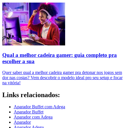
Qual a melhor cadeira gamer: guia completo pra
escolher a sua
Quer saber qual a melhor cadeira gamer pra detonar nos jogos sem
dor nas costas? Vem descobrir o modelo ideal pro seu setup e focar
na vitória!
Links relacionados:
Aparador Buffet com Adega
Aparador Buffet
Aparador com Adega
Aparador
Aparador Adega