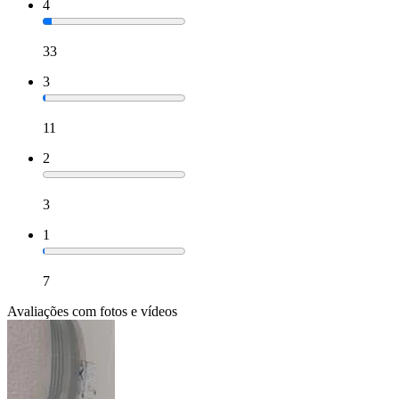
4
33
3
11
2
3
1
7
Avaliações com fotos e vídeos