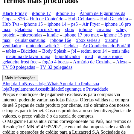
Termos mais procurados
Black Friday
–
iPhone 17
–
iPhone 16
–
Álbum de Figurinhas da
Copa
–
S26
–
Hub de Conteúdo
–
Hub Celulares
–
Hub Geladeira
–
Hub Tvs
–
iphone 15
–
iphone 14
–
ps5
–
Air Fryer
–
iphone 16 pro
max
–
geladeira
–
poco x7 pro
–
xbox
–
iphone
–
creatina
–
whey
protein
–
microondas
–
kindle
–
iphone 17 pro max
–
iphone 15 pro
max
–
celular samsung
–
iphone 16e
–
xbox series s
–
xiaomi
–
ventilador
–
nintendo switch 2
–
Celular
–
Ar Condicionado Portátil
–
tablet
–
Bicicleta
–
Body Splash
–
jbl
–
redmi note 14
–
tenis nike
–
maquina de lavar roupa
–
liquidificador
–
ipad
–
guarda roupa
–
geladeira frost free
–
fogão 4 bocas
–
Armário de Cozinha
–
Alexa
–
TV 50 polegadas
–
TV 32 polegadas
Mais informações
Blog da Lu
Nossas lojas
WhatsApp da Lu
Tenha sua
loja
Regulamento
Acessibilidade
Segurança e Privacidade
Preços e condições de pagamento exclusivos para compras via
internet, podendo variar nas lojas físicas. Ofertas válidas na compra
de até 5 peças de cada produto por cliente, até o término dos nossos
estoques para internet. Caso os produtos apresentem divergências de
valores, o preço válido é o da sacola de compras.
O Magazine Luiza atua como correspondente no País, nos termos da
Resolução CMN nº 4.935/2021, e encaminha propostas de cartão de
crédito e operações de crédito para a Luizacred S.A Sociedade de