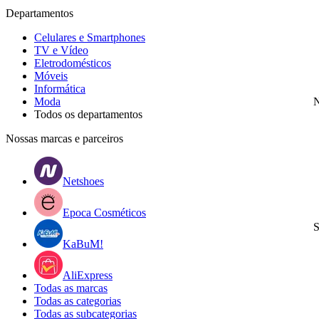
Departamentos
Celulares e Smartphones
TV e Vídeo
Eletrodomésticos
Móveis
Informática
Moda
N
Todos os departamentos
Nossas marcas e parceiros
Netshoes
Epoca Cosméticos
S
KaBuM!
AliExpress
Todas as marcas
Todas as categorias
Todas as subcategorias