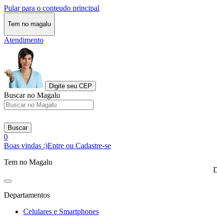
Pular para o conteudo principal
Tem no magalu
Atendimento
Digite seu CEP
Buscar no Magalu
Buscar
0
Boas vindas :)
Entre ou Cadastre-se
Tem no Magalu
D
Departamentos
Celulares e Smartphones