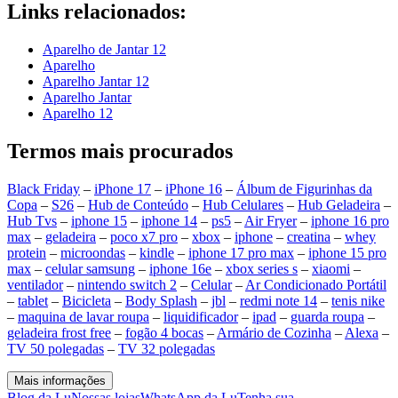
Links relacionados:
Aparelho de Jantar 12
Aparelho
Aparelho Jantar 12
Aparelho Jantar
Aparelho 12
Termos mais procurados
Black Friday
–
iPhone 17
–
iPhone 16
–
Álbum de Figurinhas da
Copa
–
S26
–
Hub de Conteúdo
–
Hub Celulares
–
Hub Geladeira
–
Hub Tvs
–
iphone 15
–
iphone 14
–
ps5
–
Air Fryer
–
iphone 16 pro
max
–
geladeira
–
poco x7 pro
–
xbox
–
iphone
–
creatina
–
whey
protein
–
microondas
–
kindle
–
iphone 17 pro max
–
iphone 15 pro
max
–
celular samsung
–
iphone 16e
–
xbox series s
–
xiaomi
–
ventilador
–
nintendo switch 2
–
Celular
–
Ar Condicionado Portátil
–
tablet
–
Bicicleta
–
Body Splash
–
jbl
–
redmi note 14
–
tenis nike
–
maquina de lavar roupa
–
liquidificador
–
ipad
–
guarda roupa
–
geladeira frost free
–
fogão 4 bocas
–
Armário de Cozinha
–
Alexa
–
TV 50 polegadas
–
TV 32 polegadas
Mais informações
Blog da Lu
Nossas lojas
WhatsApp da Lu
Tenha sua