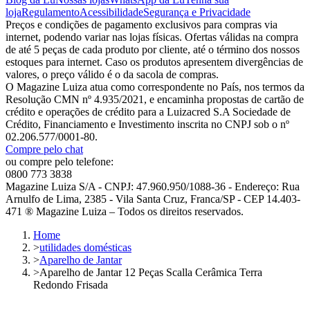
loja
Regulamento
Acessibilidade
Segurança e Privacidade
Preços e condições de pagamento exclusivos para compras via
internet, podendo variar nas lojas físicas. Ofertas válidas na compra
de até 5 peças de cada produto por cliente, até o término dos nossos
estoques para internet. Caso os produtos apresentem divergências de
valores, o preço válido é o da sacola de compras.
O Magazine Luiza atua como correspondente no País, nos termos da
Resolução CMN nº 4.935/2021, e encaminha propostas de cartão de
crédito e operações de crédito para a Luizacred S.A Sociedade de
Crédito, Financiamento e Investimento inscrita no CNPJ sob o nº
02.206.577/0001-80.
Compre pelo chat
ou compre pelo telefone:
0800 773 3838
Magazine Luiza S/A - CNPJ: 47.960.950/1088-36 - Endereço: Rua
Arnulfo de Lima, 2385 - Vila Santa Cruz, Franca/SP - CEP 14.403-
471 ® Magazine Luiza – Todos os direitos reservados.
Home
>
utilidades domésticas
>
Aparelho de Jantar
>
Aparelho de Jantar 12 Peças Scalla Cerâmica Terra
Redondo Frisada