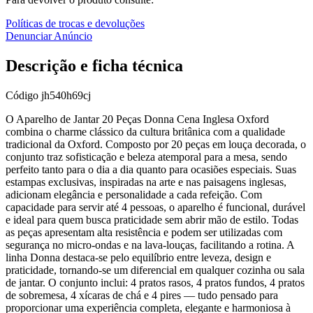
Políticas de trocas e devoluções
Denunciar Anúncio
Descrição e ficha técnica
Código
jh540h69cj
O Aparelho de Jantar 20 Peças Donna Cena Inglesa Oxford
combina o charme clássico da cultura britânica com a qualidade
tradicional da Oxford. Composto por 20 peças em louça decorada, o
conjunto traz sofisticação e beleza atemporal para a mesa, sendo
perfeito tanto para o dia a dia quanto para ocasiões especiais. Suas
estampas exclusivas, inspiradas na arte e nas paisagens inglesas,
adicionam elegância e personalidade a cada refeição. Com
capacidade para servir até 4 pessoas, o aparelho é funcional, durável
e ideal para quem busca praticidade sem abrir mão de estilo. Todas
as peças apresentam alta resistência e podem ser utilizadas com
segurança no micro-ondas e na lava-louças, facilitando a rotina. A
linha Donna destaca-se pelo equilíbrio entre leveza, design e
praticidade, tornando-se um diferencial em qualquer cozinha ou sala
de jantar. O conjunto inclui: 4 pratos rasos, 4 pratos fundos, 4 pratos
de sobremesa, 4 xícaras de chá e 4 pires — tudo pensado para
proporcionar uma experiência completa, elegante e harmoniosa à