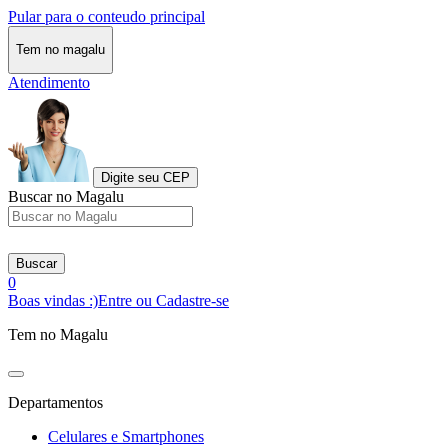
Pular para o conteudo principal
Tem no magalu
Atendimento
Digite seu CEP
Buscar no Magalu
Buscar
0
Boas vindas :)
Entre ou Cadastre-se
Tem no Magalu
Departamentos
Celulares e Smartphones