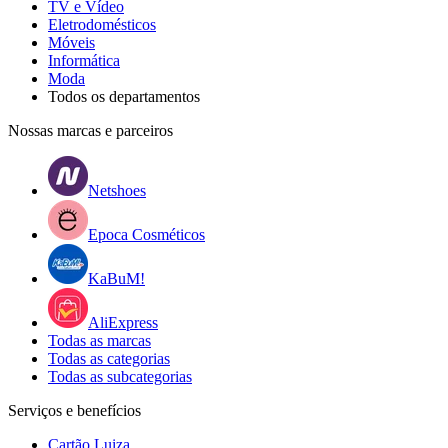
TV e Vídeo
Eletrodomésticos
Móveis
Informática
Moda
Todos os departamentos
Nossas marcas e parceiros
Netshoes
Epoca Cosméticos
KaBuM!
AliExpress
Todas as marcas
Todas as categorias
Todas as subcategorias
Serviços e benefícios
Cartão Luiza