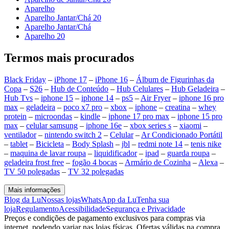
Aparelho
Aparelho Jantar/Chá 20
Aparelho Jantar/Chá
Aparelho 20
Termos mais procurados
Black Friday
–
iPhone 17
–
iPhone 16
–
Álbum de Figurinhas da
Copa
–
S26
–
Hub de Conteúdo
–
Hub Celulares
–
Hub Geladeira
–
Hub Tvs
–
iphone 15
–
iphone 14
–
ps5
–
Air Fryer
–
iphone 16 pro
max
–
geladeira
–
poco x7 pro
–
xbox
–
iphone
–
creatina
–
whey
protein
–
microondas
–
kindle
–
iphone 17 pro max
–
iphone 15 pro
max
–
celular samsung
–
iphone 16e
–
xbox series s
–
xiaomi
–
ventilador
–
nintendo switch 2
–
Celular
–
Ar Condicionado Portátil
–
tablet
–
Bicicleta
–
Body Splash
–
jbl
–
redmi note 14
–
tenis nike
–
maquina de lavar roupa
–
liquidificador
–
ipad
–
guarda roupa
–
geladeira frost free
–
fogão 4 bocas
–
Armário de Cozinha
–
Alexa
–
TV 50 polegadas
–
TV 32 polegadas
Mais informações
Blog da Lu
Nossas lojas
WhatsApp da Lu
Tenha sua
loja
Regulamento
Acessibilidade
Segurança e Privacidade
Preços e condições de pagamento exclusivos para compras via
internet, podendo variar nas lojas físicas. Ofertas válidas na compra