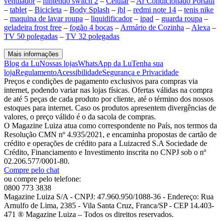
ventilador
–
nintendo switch 2
–
Celular
–
Ar Condicionado Portátil
–
tablet
–
Bicicleta
–
Body Splash
–
jbl
–
redmi note 14
–
tenis nike
–
maquina de lavar roupa
–
liquidificador
–
ipad
–
guarda roupa
–
geladeira frost free
–
fogão 4 bocas
–
Armário de Cozinha
–
Alexa
–
TV 50 polegadas
–
TV 32 polegadas
Mais informações
Blog da Lu
Nossas lojas
WhatsApp da Lu
Tenha sua
loja
Regulamento
Acessibilidade
Segurança e Privacidade
Preços e condições de pagamento exclusivos para compras via
internet, podendo variar nas lojas físicas. Ofertas válidas na compra
de até 5 peças de cada produto por cliente, até o término dos nossos
estoques para internet. Caso os produtos apresentem divergências de
valores, o preço válido é o da sacola de compras.
O Magazine Luiza atua como correspondente no País, nos termos da
Resolução CMN nº 4.935/2021, e encaminha propostas de cartão de
crédito e operações de crédito para a Luizacred S.A Sociedade de
Crédito, Financiamento e Investimento inscrita no CNPJ sob o nº
02.206.577/0001-80.
Compre pelo chat
ou compre pelo telefone:
0800 773 3838
Magazine Luiza S/A - CNPJ: 47.960.950/1088-36 - Endereço: Rua
Arnulfo de Lima, 2385 - Vila Santa Cruz, Franca/SP - CEP 14.403-
471 ® Magazine Luiza – Todos os direitos reservados.