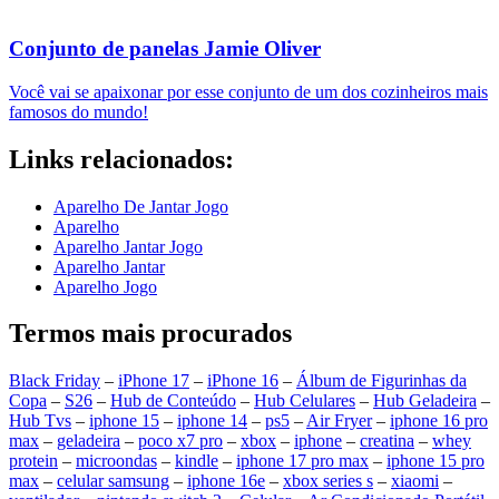
Conjunto de panelas Jamie Oliver
Você vai se apaixonar por esse conjunto de um dos cozinheiros mais
famosos do mundo!
Links relacionados:
Aparelho De Jantar Jogo
Aparelho
Aparelho Jantar Jogo
Aparelho Jantar
Aparelho Jogo
Termos mais procurados
Black Friday
–
iPhone 17
–
iPhone 16
–
Álbum de Figurinhas da
Copa
–
S26
–
Hub de Conteúdo
–
Hub Celulares
–
Hub Geladeira
–
Hub Tvs
–
iphone 15
–
iphone 14
–
ps5
–
Air Fryer
–
iphone 16 pro
max
–
geladeira
–
poco x7 pro
–
xbox
–
iphone
–
creatina
–
whey
protein
–
microondas
–
kindle
–
iphone 17 pro max
–
iphone 15 pro
max
–
celular samsung
–
iphone 16e
–
xbox series s
–
xiaomi
–