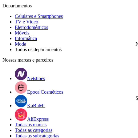
Departamentos
Celulares e Smartphones
TV e Vídeo
Eletrodomésticos
Móveis
Informática
Moda
N
Todos os departamentos
Nossas marcas e parceiros
Netshoes
Epoca Cosméticos
S
KaBuM!
AliExpress
Todas as marcas
Todas as categorias
Todas as subcategorias