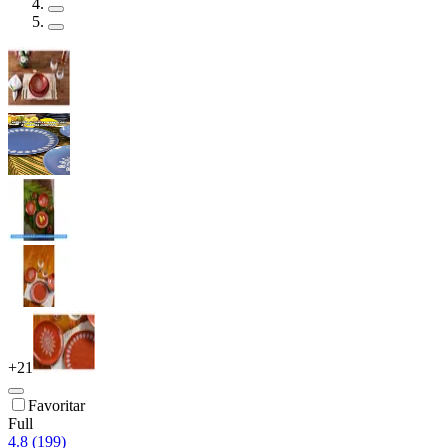
+
21
Favoritar
Full
4.8 (199)