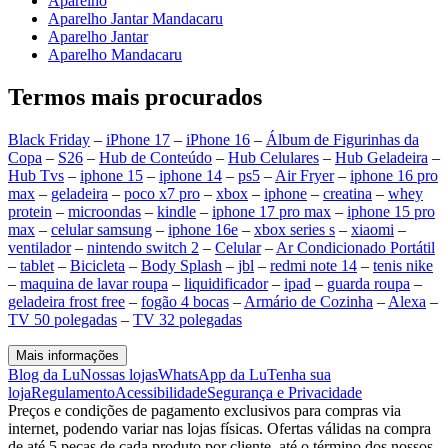
Aparelho
Aparelho Jantar Mandacaru
Aparelho Jantar
Aparelho Mandacaru
Termos mais procurados
Black Friday
–
iPhone 17
–
iPhone 16
–
Álbum de Figurinhas da
Copa
–
S26
–
Hub de Conteúdo
–
Hub Celulares
–
Hub Geladeira
–
Hub Tvs
–
iphone 15
–
iphone 14
–
ps5
–
Air Fryer
–
iphone 16 pro
max
–
geladeira
–
poco x7 pro
–
xbox
–
iphone
–
creatina
–
whey
protein
–
microondas
–
kindle
–
iphone 17 pro max
–
iphone 15 pro
max
–
celular samsung
–
iphone 16e
–
xbox series s
–
xiaomi
–
ventilador
–
nintendo switch 2
–
Celular
–
Ar Condicionado Portátil
–
tablet
–
Bicicleta
–
Body Splash
–
jbl
–
redmi note 14
–
tenis nike
–
maquina de lavar roupa
–
liquidificador
–
ipad
–
guarda roupa
–
geladeira frost free
–
fogão 4 bocas
–
Armário de Cozinha
–
Alexa
–
TV 50 polegadas
–
TV 32 polegadas
Mais informações
Blog da Lu
Nossas lojas
WhatsApp da Lu
Tenha sua
loja
Regulamento
Acessibilidade
Segurança e Privacidade
Preços e condições de pagamento exclusivos para compras via
internet, podendo variar nas lojas físicas. Ofertas válidas na compra
de até 5 peças de cada produto por cliente, até o término dos nossos