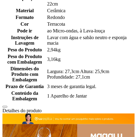
22cm
Material
Cerâmica
Formato
Redondo
Cor
Terracota
Pode ir
ao Micro-ondas, à Lava-louça
Instruções de
Lavar com água e sabão neutro e esponja
Lavagem
macia
Peso do Produto
2,94kg
Peso do Produto
3,16kg
com Embalagem
Dimensões do
Largura: 27,3cm Altura: 25,9cm
Produto com
Profundidade: 27,1cm
Embalagem
Prazo de Garantia
3 meses de garantia legal.
Conteúdo da
1 Aparelho de Jantar
Embalagem
Detalhes do produto