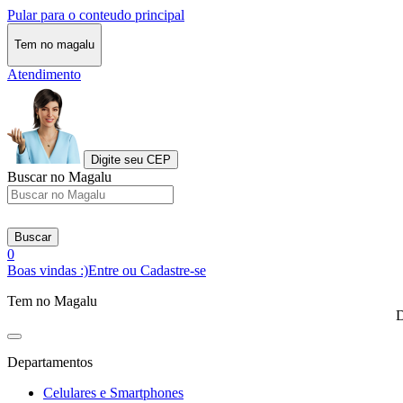
Pular para o conteudo principal
Tem no magalu
Atendimento
Digite seu CEP
Buscar no Magalu
Buscar
0
Boas vindas :)
Entre ou Cadastre-se
Tem no Magalu
D
Departamentos
Celulares e Smartphones