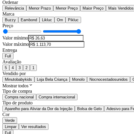
Ordenar
Relevância
Menor Prazo
Menor Preço
Maior Preço
Mais Vendidos
Marca
Buzzy
Eambond
Likluc
Om
Pikluc
Preço
Valor mínimo
Valor máximo
Entrega
Full
Avaliação
5
4
3
2
1
Vendido por
Minutobabykids
Loja Bela Criança
Monolo
Nocnocestadosunidos
Mostrar todos
Tipo de compra
Compra nacional
Compra internacional
Tipo de produto
Aparelho para Aliviar da Dor da Injeção
Bolsa de Gelo
Adesivo para F
Cor
Verde
Limpar
Ver resultados
Full