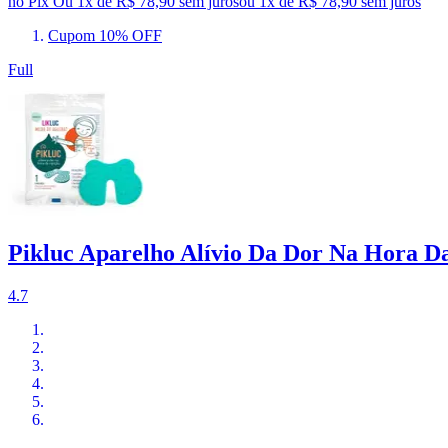
no Pix
Ou 1x de R$ 78,90 sem juros
ou
1
x de
R$ 78,90
sem juros
Cupom 10% OFF
Full
Pikluc Aparelho Alívio Da Dor Na Hora Da
4.7