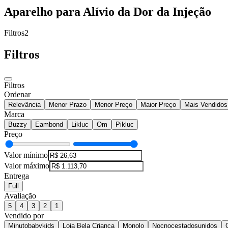
Aparelho para Alívio da Dor da Injeção
Filtros
2
Filtros
Filtros
Ordenar
Relevância
Menor Prazo
Menor Preço
Maior Preço
Mais Vendidos
Marca
Buzzy
Eambond
Likluc
Om
Pikluc
Preço
Valor mínimo
Valor máximo
Entrega
Full
Avaliação
5
4
3
2
1
Vendido por
Minutobabykids
Loja Bela Criança
Monolo
Nocnocestadosunidos