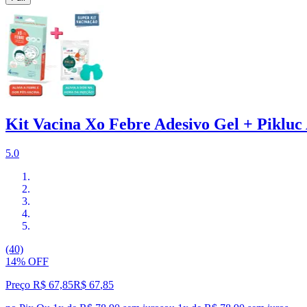
Kit Vacina Xo Febre Adesivo Gel + Pikluc 
5.0
(40)
14% OFF
Preço R$ 67,85
R$
67
,
85