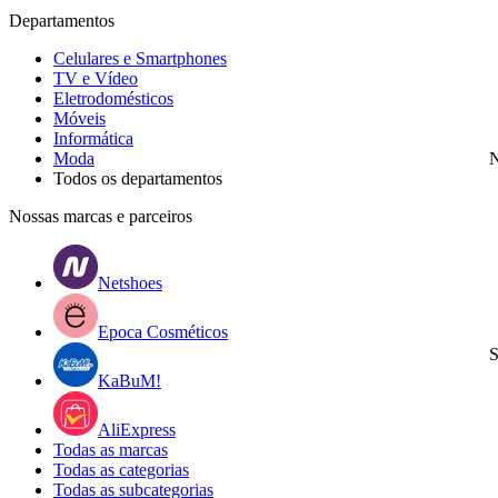
Departamentos
Celulares e Smartphones
TV e Vídeo
Eletrodomésticos
Móveis
Informática
Moda
N
Todos os departamentos
Nossas marcas e parceiros
Netshoes
Epoca Cosméticos
S
KaBuM!
AliExpress
Todas as marcas
Todas as categorias
Todas as subcategorias