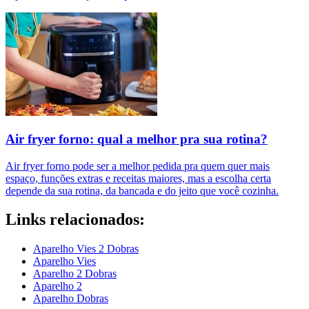
Air fryer forno: qual a melhor pra sua rotina?
Air fryer forno pode ser a melhor pedida pra quem quer mais
espaço, funções extras e receitas maiores, mas a escolha certa
depende da sua rotina, da bancada e do jeito que você cozinha.
Links relacionados:
Aparelho Vies 2 Dobras
Aparelho Vies
Aparelho 2 Dobras
Aparelho 2
Aparelho Dobras