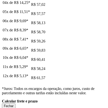
04x de
R$ 14,25
*
R$ 57,02
05x de
R$ 11,51
*
R$ 57,57
06x de
R$ 9,69
*
R$ 58,13
07x de
R$ 8,39
*
R$ 58,70
08x de
R$ 7,41
*
R$ 59,26
09x de
R$ 6,65
*
R$ 59,83
10x de
R$ 6,04
*
R$ 60,41
11x de
R$ 5,29
*
R$ 58,24
12x de
R$ 5,13
*
R$ 61,57
*Juros: Todos os encargos da operação, como juros, custo de
parcelamento e outras tarifas estão incluídas neste valor.
Calcular frete e prazo
Fechar