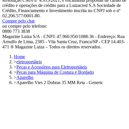
Resolução CMN nº 4.935/2021, e encaminha propostas de cartão de
crédito e operações de crédito para a Luizacred S.A Sociedade de
Crédito, Financiamento e Investimento inscrita no CNPJ sob o nº
02.206.577/0001-80.
Compre pelo chat
ou compre pelo telefone:
0800 773 3838
Magazine Luiza S/A - CNPJ: 47.960.950/1088-36 - Endereço: Rua
Arnulfo de Lima, 2385 - Vila Santa Cruz, Franca/SP - CEP 14.403-
471 ® Magazine Luiza – Todos os direitos reservados.
Home
>
eletroportáteis
>
Peças e Acessórios para Eletroportáteis
>
Peças para Máquina de Costura e Bordado
>
Aparelho
>
Aparelho Vies 2 Dobras 35 MM Reta - Generic