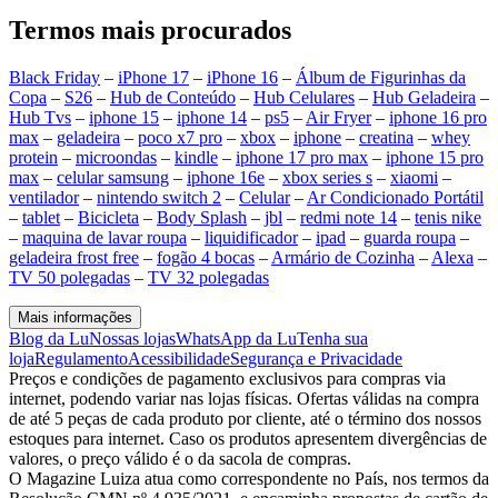
Termos mais procurados
Black Friday
–
iPhone 17
–
iPhone 16
–
Álbum de Figurinhas da
Copa
–
S26
–
Hub de Conteúdo
–
Hub Celulares
–
Hub Geladeira
–
Hub Tvs
–
iphone 15
–
iphone 14
–
ps5
–
Air Fryer
–
iphone 16 pro
max
–
geladeira
–
poco x7 pro
–
xbox
–
iphone
–
creatina
–
whey
protein
–
microondas
–
kindle
–
iphone 17 pro max
–
iphone 15 pro
max
–
celular samsung
–
iphone 16e
–
xbox series s
–
xiaomi
–
ventilador
–
nintendo switch 2
–
Celular
–
Ar Condicionado Portátil
–
tablet
–
Bicicleta
–
Body Splash
–
jbl
–
redmi note 14
–
tenis nike
–
maquina de lavar roupa
–
liquidificador
–
ipad
–
guarda roupa
–
geladeira frost free
–
fogão 4 bocas
–
Armário de Cozinha
–
Alexa
–
TV 50 polegadas
–
TV 32 polegadas
Mais informações
Blog da Lu
Nossas lojas
WhatsApp da Lu
Tenha sua
loja
Regulamento
Acessibilidade
Segurança e Privacidade
Preços e condições de pagamento exclusivos para compras via
internet, podendo variar nas lojas físicas. Ofertas válidas na compra
de até 5 peças de cada produto por cliente, até o término dos nossos
estoques para internet. Caso os produtos apresentem divergências de
valores, o preço válido é o da sacola de compras.
O Magazine Luiza atua como correspondente no País, nos termos da