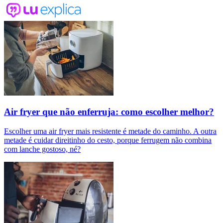
Air fryer que não enferruja: como escolher melhor?
Escolher uma air fryer mais resistente é metade do caminho. A outra
metade é cuidar direitinho do cesto, porque ferrugem não combina
com lanche gostoso, né?