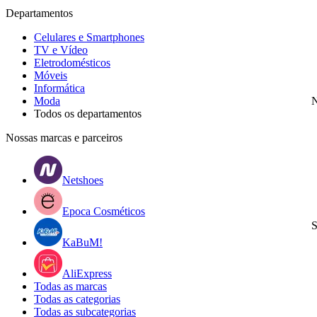
Departamentos
Celulares e Smartphones
TV e Vídeo
Eletrodomésticos
Móveis
Informática
Moda
N
Todos os departamentos
Nossas marcas e parceiros
Netshoes
Epoca Cosméticos
S
KaBuM!
AliExpress
Todas as marcas
Todas as categorias
Todas as subcategorias