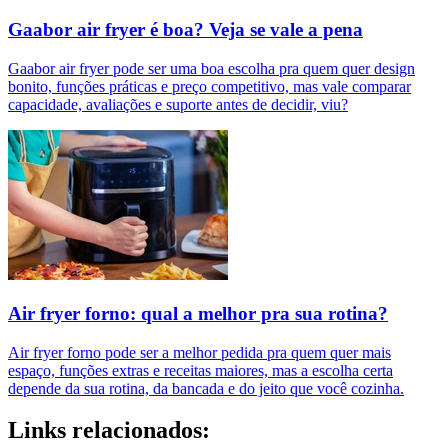
Gaabor air fryer é boa? Veja se vale a pena
Gaabor air fryer pode ser uma boa escolha pra quem quer design
bonito, funções práticas e preço competitivo, mas vale comparar
capacidade, avaliações e suporte antes de decidir, viu?
Air fryer forno: qual a melhor pra sua rotina?
Air fryer forno pode ser a melhor pedida pra quem quer mais
espaço, funções extras e receitas maiores, mas a escolha certa
depende da sua rotina, da bancada e do jeito que você cozinha.
Links relacionados: