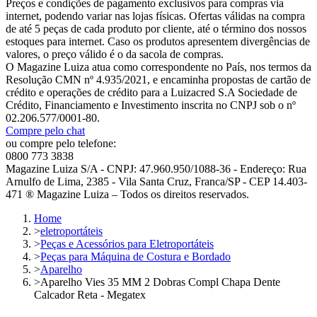
Preços e condições de pagamento exclusivos para compras via
internet, podendo variar nas lojas físicas. Ofertas válidas na compra
de até 5 peças de cada produto por cliente, até o término dos nossos
estoques para internet. Caso os produtos apresentem divergências de
valores, o preço válido é o da sacola de compras.
O Magazine Luiza atua como correspondente no País, nos termos da
Resolução CMN nº 4.935/2021, e encaminha propostas de cartão de
crédito e operações de crédito para a Luizacred S.A Sociedade de
Crédito, Financiamento e Investimento inscrita no CNPJ sob o nº
02.206.577/0001-80.
Compre pelo chat
ou compre pelo telefone:
0800 773 3838
Magazine Luiza S/A - CNPJ: 47.960.950/1088-36 - Endereço: Rua
Arnulfo de Lima, 2385 - Vila Santa Cruz, Franca/SP - CEP 14.403-
471 ® Magazine Luiza – Todos os direitos reservados.
Home
>
eletroportáteis
>
Peças e Acessórios para Eletroportáteis
>
Peças para Máquina de Costura e Bordado
>
Aparelho
>
Aparelho Vies 35 MM 2 Dobras Compl Chapa Dente
Calcador Reta - Megatex