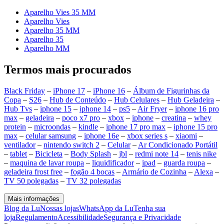
Aparelho Vies 35 MM
Aparelho Vies
Aparelho 35 MM
Aparelho 35
Aparelho MM
Termos mais procurados
Black Friday
–
iPhone 17
–
iPhone 16
–
Álbum de Figurinhas da
Copa
–
S26
–
Hub de Conteúdo
–
Hub Celulares
–
Hub Geladeira
–
Hub Tvs
–
iphone 15
–
iphone 14
–
ps5
–
Air Fryer
–
iphone 16 pro
max
–
geladeira
–
poco x7 pro
–
xbox
–
iphone
–
creatina
–
whey
protein
–
microondas
–
kindle
–
iphone 17 pro max
–
iphone 15 pro
max
–
celular samsung
–
iphone 16e
–
xbox series s
–
xiaomi
–
ventilador
–
nintendo switch 2
–
Celular
–
Ar Condicionado Portátil
–
tablet
–
Bicicleta
–
Body Splash
–
jbl
–
redmi note 14
–
tenis nike
–
maquina de lavar roupa
–
liquidificador
–
ipad
–
guarda roupa
–
geladeira frost free
–
fogão 4 bocas
–
Armário de Cozinha
–
Alexa
–
TV 50 polegadas
–
TV 32 polegadas
Mais informações
Blog da Lu
Nossas lojas
WhatsApp da Lu
Tenha sua
loja
Regulamento
Acessibilidade
Segurança e Privacidade