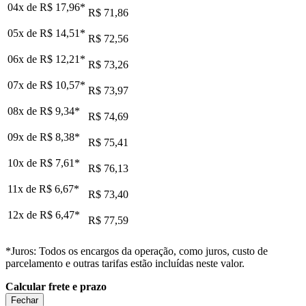
04x de
R$ 17,96
*
R$ 71,86
05x de
R$ 14,51
*
R$ 72,56
06x de
R$ 12,21
*
R$ 73,26
07x de
R$ 10,57
*
R$ 73,97
08x de
R$ 9,34
*
R$ 74,69
09x de
R$ 8,38
*
R$ 75,41
10x de
R$ 7,61
*
R$ 76,13
11x de
R$ 6,67
*
R$ 73,40
12x de
R$ 6,47
*
R$ 77,59
*Juros: Todos os encargos da operação, como juros, custo de
parcelamento e outras tarifas estão incluídas neste valor.
Calcular frete e prazo
Fechar