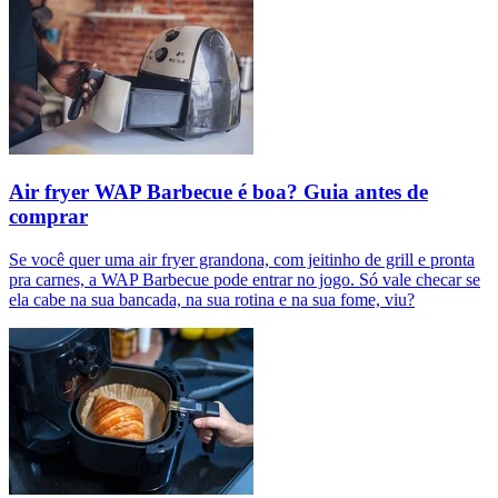
Air fryer WAP Barbecue é boa? Guia antes de
comprar
Se você quer uma air fryer grandona, com jeitinho de grill e pronta
pra carnes, a WAP Barbecue pode entrar no jogo. Só vale checar se
ela cabe na sua bancada, na sua rotina e na sua fome, viu?