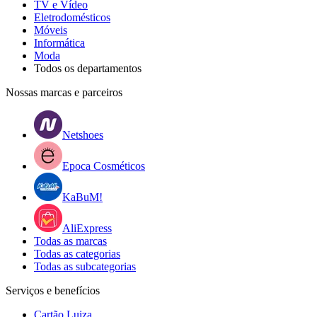
TV e Vídeo
Eletrodomésticos
Móveis
Informática
Moda
Todos os departamentos
Nossas marcas e parceiros
Netshoes
Epoca Cosméticos
KaBuM!
AliExpress
Todas as marcas
Todas as categorias
Todas as subcategorias
Serviços e benefícios
Cartão Luiza