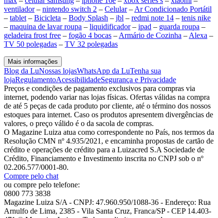
max
–
celular samsung
–
iphone 16e
–
xbox series s
–
xiaomi
–
ventilador
–
nintendo switch 2
–
Celular
–
Ar Condicionado Portátil
–
tablet
–
Bicicleta
–
Body Splash
–
jbl
–
redmi note 14
–
tenis nike
–
maquina de lavar roupa
–
liquidificador
–
ipad
–
guarda roupa
–
geladeira frost free
–
fogão 4 bocas
–
Armário de Cozinha
–
Alexa
–
TV 50 polegadas
–
TV 32 polegadas
Mais informações
Blog da Lu
Nossas lojas
WhatsApp da Lu
Tenha sua
loja
Regulamento
Acessibilidade
Segurança e Privacidade
Preços e condições de pagamento exclusivos para compras via
internet, podendo variar nas lojas físicas. Ofertas válidas na compra
de até 5 peças de cada produto por cliente, até o término dos nossos
estoques para internet. Caso os produtos apresentem divergências de
valores, o preço válido é o da sacola de compras.
O Magazine Luiza atua como correspondente no País, nos termos da
Resolução CMN nº 4.935/2021, e encaminha propostas de cartão de
crédito e operações de crédito para a Luizacred S.A Sociedade de
Crédito, Financiamento e Investimento inscrita no CNPJ sob o nº
02.206.577/0001-80.
Compre pelo chat
ou compre pelo telefone:
0800 773 3838
Magazine Luiza S/A - CNPJ: 47.960.950/1088-36 - Endereço: Rua
Arnulfo de Lima, 2385 - Vila Santa Cruz, Franca/SP - CEP 14.403-