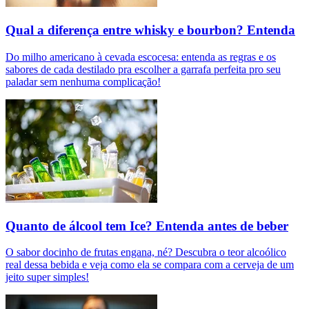
Qual a diferença entre whisky e bourbon? Entenda
Do milho americano à cevada escocesa: entenda as regras e os
sabores de cada destilado pra escolher a garrafa perfeita pro seu
paladar sem nenhuma complicação!
Quanto de álcool tem Ice? Entenda antes de beber
O sabor docinho de frutas engana, né? Descubra o teor alcoólico
real dessa bebida e veja como ela se compara com a cerveja de um
jeito super simples!