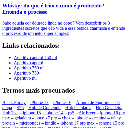
Whisky: do que é feito e como é produzido?
Entenda o processo
Sabe aquela cor dourada linda no copo? Vem descobrir os 3
ingredientes secretos que dão vida a essa bebida charmosa e entenda
o processo de um jeito super simples!
Links relacionados:
Aperitivo aperol 750 ml
Aperitivo aperol
Aperitivo 750 ml
Aperitivo 750
Aperitivo ml
Termos mais procurados
Black Friday
–
iPhone 17
–
iPhone 16
–
Álbum de Figurinhas da
Copa
–
S26
–
Hub de Conteúdo
–
Hub Celulares
–
Hub Geladeira
–
Hub Tvs
–
iphone 15
–
iphone 14
–
ps5
–
Air Fryer
–
iphone 16 pro
max
–
geladeira
–
poco x7 pro
–
xbox
–
iphone
–
creatina
–
whey
protein
–
microondas
–
kindle
–
iphone 17 pro max
–
iphone 15 pro