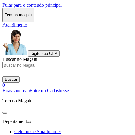
Pular para o conteudo principal
Tem no magalu
Atendimento
Digite seu CEP
Buscar no Magalu
Buscar
0
Boas vindas :)
Entre ou Cadastre-se
Tem no Magalu
Departamentos
Celulares e Smartphones