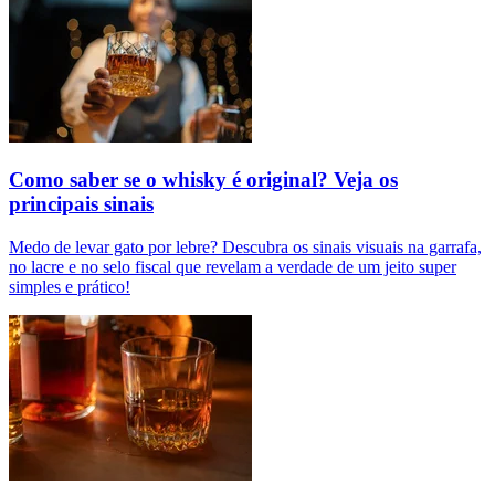
Como saber se o whisky é original? Veja os
principais sinais
Medo de levar gato por lebre? Descubra os sinais visuais na garrafa,
no lacre e no selo fiscal que revelam a verdade de um jeito super
simples e prático!