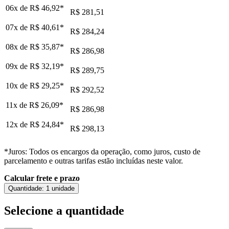
06x de
R$ 46,92
*
R$ 281,51
07x de
R$ 40,61
*
R$ 284,24
08x de
R$ 35,87
*
R$ 286,98
09x de
R$ 32,19
*
R$ 289,75
10x de
R$ 29,25
*
R$ 292,52
11x de
R$ 26,09
*
R$ 286,98
12x de
R$ 24,84
*
R$ 298,13
*Juros: Todos os encargos da operação, como juros, custo de
parcelamento e outras tarifas estão incluídas neste valor.
Calcular frete e prazo
Quantidade:
1 unidade
Selecione a quantidade