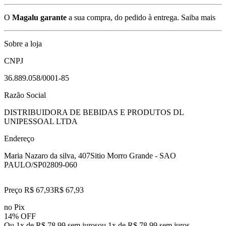
O
Magalu garante
a sua compra, do pedido à entrega.
Saiba mais
Sobre a loja
CNPJ
36.889.058/0001-85
Razão Social
DISTRIBUIDORA DE BEBIDAS E PRODUTOS DL
UNIPESSOAL LTDA
Endereço
Maria Nazaro da silva, 407
Sitio Morro Grande - SAO
PAULO/SP
02809-060
Preço R$ 67,93
R$
67
,
93
no Pix
14% OFF
Ou 1x de R$ 78,99 sem juros
ou
1
x de
R$ 78,99
sem juros