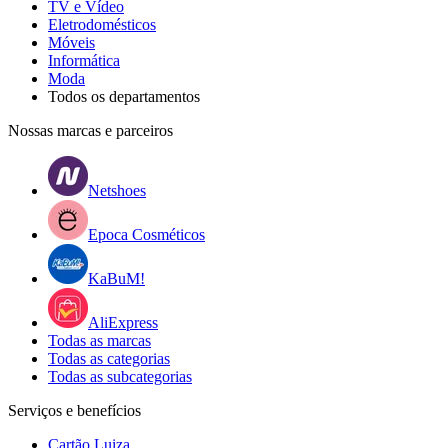
TV e Vídeo
Eletrodomésticos
Móveis
Informática
Moda
Todos os departamentos
Nossas marcas e parceiros
Netshoes
Epoca Cosméticos
KaBuM!
AliExpress
Todas as marcas
Todas as categorias
Todas as subcategorias
Serviços e benefícios
Cartão Luiza