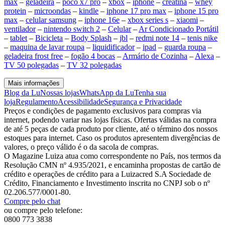
max
–
geladeira
–
poco x7 pro
–
xbox
–
iphone
–
creatina
–
whey
protein
–
microondas
–
kindle
–
iphone 17 pro max
–
iphone 15 pro
max
–
celular samsung
–
iphone 16e
–
xbox series s
–
xiaomi
–
ventilador
–
nintendo switch 2
–
Celular
–
Ar Condicionado Portátil
–
tablet
–
Bicicleta
–
Body Splash
–
jbl
–
redmi note 14
–
tenis nike
–
maquina de lavar roupa
–
liquidificador
–
ipad
–
guarda roupa
–
geladeira frost free
–
fogão 4 bocas
–
Armário de Cozinha
–
Alexa
–
TV 50 polegadas
–
TV 32 polegadas
Mais informações
Blog da Lu
Nossas lojas
WhatsApp da Lu
Tenha sua
loja
Regulamento
Acessibilidade
Segurança e Privacidade
Preços e condições de pagamento exclusivos para compras via
internet, podendo variar nas lojas físicas. Ofertas válidas na compra
de até 5 peças de cada produto por cliente, até o término dos nossos
estoques para internet. Caso os produtos apresentem divergências de
valores, o preço válido é o da sacola de compras.
O Magazine Luiza atua como correspondente no País, nos termos da
Resolução CMN nº 4.935/2021, e encaminha propostas de cartão de
crédito e operações de crédito para a Luizacred S.A Sociedade de
Crédito, Financiamento e Investimento inscrita no CNPJ sob o nº
02.206.577/0001-80.
Compre pelo chat
ou compre pelo telefone:
0800 773 3838