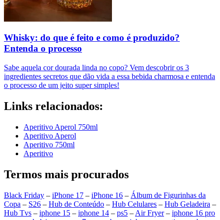
Whisky: do que é feito e como é produzido?
Entenda o processo
Sabe aquela cor dourada linda no copo? Vem descobrir os 3
ingredientes secretos que dão vida a essa bebida charmosa e entenda
o processo de um jeito super simples!
Links relacionados:
Aperitivo Aperol 750ml
Aperitivo Aperol
Aperitivo 750ml
Aperitivo
Termos mais procurados
Black Friday
–
iPhone 17
–
iPhone 16
–
Álbum de Figurinhas da
Copa
–
S26
–
Hub de Conteúdo
–
Hub Celulares
–
Hub Geladeira
–
Hub Tvs
–
iphone 15
–
iphone 14
–
ps5
–
Air Fryer
–
iphone 16 pro