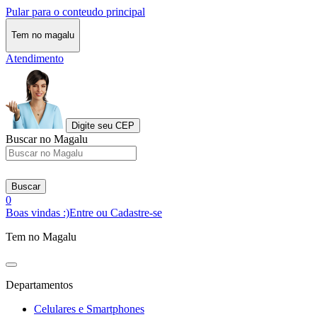
Pular para o conteudo principal
Tem no magalu
Atendimento
Digite seu CEP
Buscar no Magalu
Buscar
0
Boas vindas :)
Entre ou Cadastre-se
Tem no Magalu
Departamentos
Celulares e Smartphones