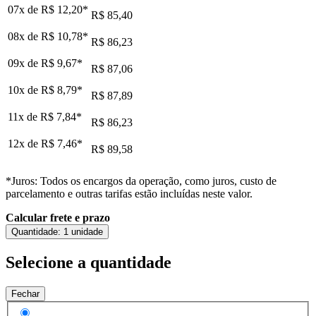
07x de
R$ 12,20
*
R$ 85,40
08x de
R$ 10,78
*
R$ 86,23
09x de
R$ 9,67
*
R$ 87,06
10x de
R$ 8,79
*
R$ 87,89
11x de
R$ 7,84
*
R$ 86,23
12x de
R$ 7,46
*
R$ 89,58
*Juros: Todos os encargos da operação, como juros, custo de
parcelamento e outras tarifas estão incluídas neste valor.
Calcular frete e prazo
Quantidade:
1 unidade
Selecione a quantidade
Fechar