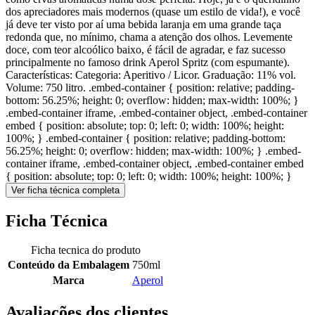
dos apreciadores mais modernos (quase um estilo de vida!), e você
já deve ter visto por aí uma bebida laranja em uma grande taça
redonda que, no mínimo, chama a atenção dos olhos. Levemente
doce, com teor alcoólico baixo, é fácil de agradar, e faz sucesso
principalmente no famoso drink Aperol Spritz (com espumante).
Características: Categoria: Aperitivo / Licor. Graduação: 11% vol.
Volume: 750 litro. .embed-container { position: relative; padding-
bottom: 56.25%; height: 0; overflow: hidden; max-width: 100%; }
.embed-container iframe, .embed-container object, .embed-container
embed { position: absolute; top: 0; left: 0; width: 100%; height:
100%; } .embed-container { position: relative; padding-bottom:
56.25%; height: 0; overflow: hidden; max-width: 100%; } .embed-
container iframe, .embed-container object, .embed-container embed
{ position: absolute; top: 0; left: 0; width: 100%; height: 100%; }
Ver ficha técnica completa
Ficha Técnica
Ficha tecnica do produto
Conteúdo da Embalagem
750ml
Marca
Aperol
Avaliações dos clientes