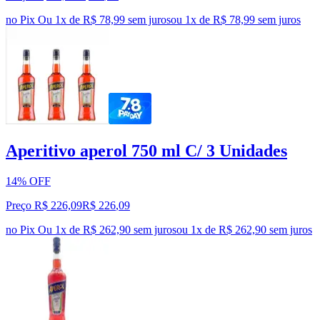
no Pix
Ou 1x de R$ 78,99 sem juros
ou
1
x de
R$ 78,99
sem juros
Aperitivo aperol 750 ml C/ 3 Unidades
14% OFF
Preço R$ 226,09
R$
226
,
09
no Pix
Ou 1x de R$ 262,90 sem juros
ou
1
x de
R$ 262,90
sem juros