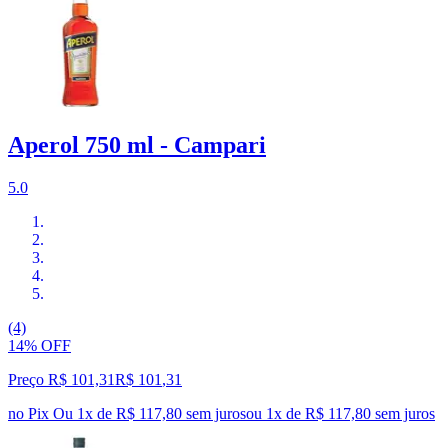
Aperol 750 ml - Campari
5.0
(4)
14% OFF
Preço R$ 101,31
R$
101
,
31
no Pix
Ou 1x de R$ 117,80 sem juros
ou
1
x de
R$ 117,80
sem juros