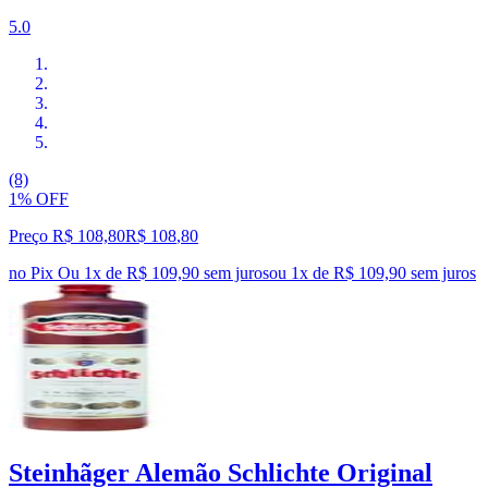
5.0
(8)
1% OFF
Preço R$ 108,80
R$
108
,
80
no Pix
Ou 1x de R$ 109,90 sem juros
ou
1
x de
R$ 109,90
sem juros
Steinhãger Alemão Schlichte Original