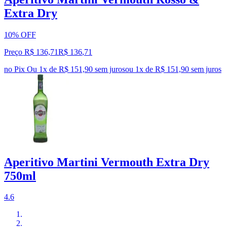
Extra Dry
10% OFF
Preço R$ 136,71
R$
136
,
71
no Pix
Ou 1x de R$ 151,90 sem juros
ou
1
x de
R$ 151,90
sem juros
Aperitivo Martini Vermouth Extra Dry
750ml
4.6