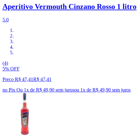
Aperitivo Vermouth Cinzano Rosso 1 litro
5.0
(4)
5% OFF
Preço R$ 47,41
R$
47
,
41
no Pix
Ou 1x de R$ 49,90 sem juros
ou
1
x de
R$ 49,90
sem juros