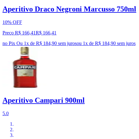
Aperitivo Draco Negroni Marcusso 750ml
10% OFF
Preço R$ 166,41
R$
166
,
41
no Pix
Ou 1x de R$ 184,90 sem juros
ou
1
x de
R$ 184,90
sem juros
Aperitivo Campari 900ml
5.0