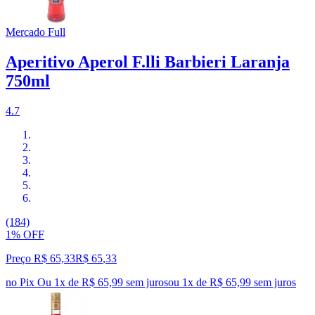
Mercado Full
Aperitivo Aperol F.lli Barbieri Laranja
750ml
4.7
(184)
1% OFF
Preço R$ 65,33
R$
65
,
33
no Pix
Ou 1x de R$ 65,99 sem juros
ou
1
x de
R$ 65,99
sem juros