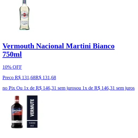
Vermouth Nacional Martini Bianco
750ml
10% OFF
Preço R$ 131,68
R$
131
,
68
no Pix
Ou 1x de R$ 146,31 sem juros
ou
1
x de
R$ 146,31
sem juros