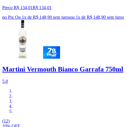
Preço R$ 134,01
R$
134
,
01
no Pix
Ou 1x de R$ 148,90 sem juros
ou
1
x de
R$ 148,90
sem juros
Martini Vermouth Bianco Garrafa 750ml
5.0
(12)
10% OFF