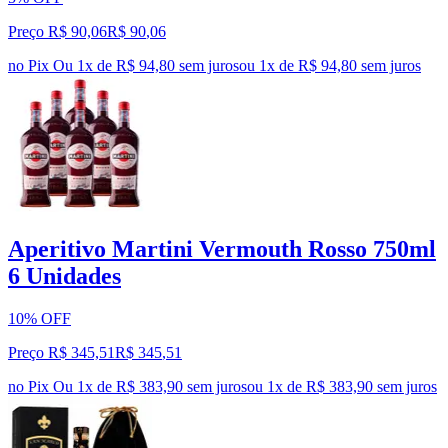
Preço R$ 90,06
R$
90
,
06
no Pix
Ou 1x de R$ 94,80 sem juros
ou
1
x de
R$ 94,80
sem juros
Aperitivo Martini Vermouth Rosso 750ml
6 Unidades
10% OFF
Preço R$ 345,51
R$
345
,
51
no Pix
Ou 1x de R$ 383,90 sem juros
ou
1
x de
R$ 383,90
sem juros