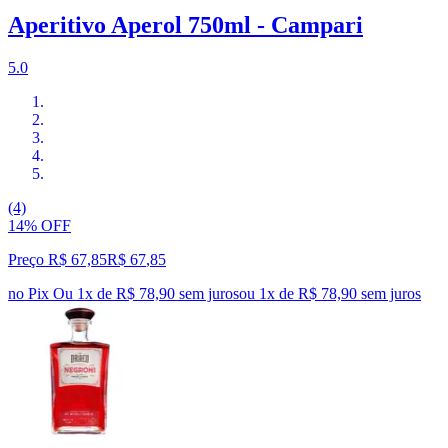
Aperitivo Aperol 750ml - Campari
5.0
(4)
14% OFF
Preço R$ 67,85
R$
67
,
85
no Pix
Ou 1x de R$ 78,90 sem juros
ou
1
x de
R$ 78,90
sem juros