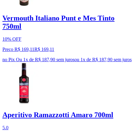
Vermouth Italiano Punt e Mes Tinto
750ml
10% OFF
Preço R$ 169,11
R$
169
,
11
no Pix
Ou 1x de R$ 187,90 sem juros
ou
1
x de
R$ 187,90
sem juros
Aperitivo Ramazzotti Amaro 700ml
5.0