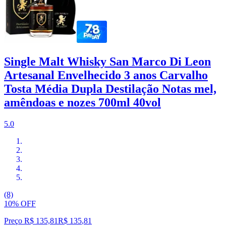
Single Malt Whisky San Marco Di Leon
Artesanal Envelhecido 3 anos Carvalho
Tosta Média Dupla Destilação Notas mel,
amêndoas e nozes 700ml 40vol
5.0
(8)
10% OFF
Preço R$ 135,81
R$
135
,
81