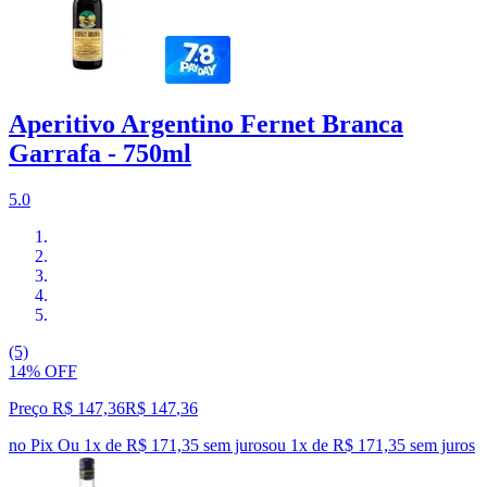
Aperitivo Argentino Fernet Branca
Garrafa - 750ml
5.0
(5)
14% OFF
Preço R$ 147,36
R$
147
,
36
no Pix
Ou 1x de R$ 171,35 sem juros
ou
1
x de
R$ 171,35
sem juros