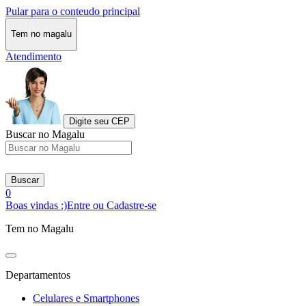
Pular para o conteudo principal
Tem no magalu
Atendimento
Digite seu CEP
Buscar no Magalu
Buscar
0
Boas vindas :)
Entre ou Cadastre-se
Tem no Magalu
Departamentos
Celulares e Smartphones