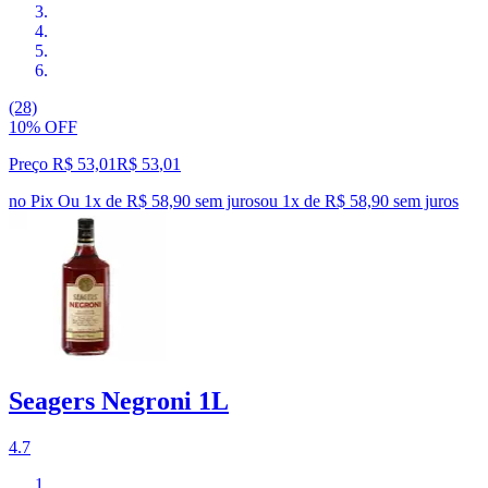
(28)
10% OFF
Preço R$ 53,01
R$
53
,
01
no Pix
Ou 1x de R$ 58,90 sem juros
ou
1
x de
R$ 58,90
sem juros
Seagers Negroni 1L
4.7