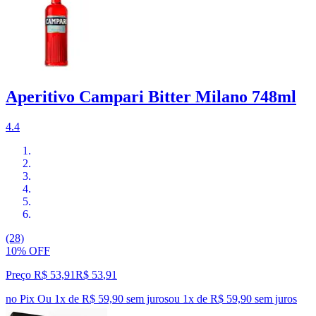
Aperitivo Campari Bitter Milano 748ml
4.4
(28)
10% OFF
Preço R$ 53,91
R$
53
,
91
no Pix
Ou 1x de R$ 59,90 sem juros
ou
1
x de
R$ 59,90
sem juros