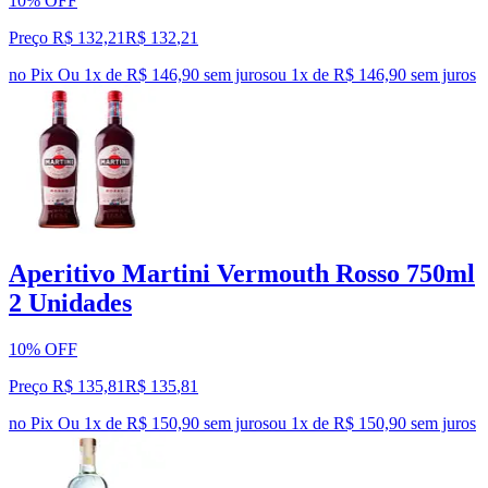
10% OFF
Preço R$ 132,21
R$
132
,
21
no Pix
Ou 1x de R$ 146,90 sem juros
ou
1
x de
R$ 146,90
sem juros
Aperitivo Martini Vermouth Rosso 750ml
2 Unidades
10% OFF
Preço R$ 135,81
R$
135
,
81
no Pix
Ou 1x de R$ 150,90 sem juros
ou
1
x de
R$ 150,90
sem juros