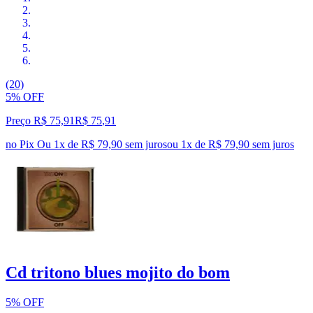
(20)
5% OFF
Preço R$ 75,91
R$
75
,
91
no Pix
Ou 1x de R$ 79,90 sem juros
ou
1
x de
R$ 79,90
sem juros
Cd tritono blues mojito do bom
5% OFF