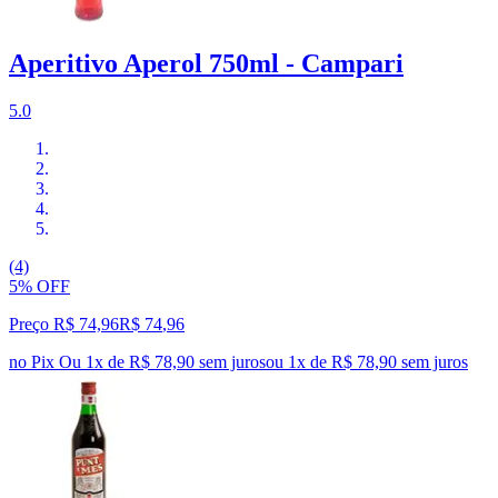
Aperitivo Aperol 750ml - Campari
5.0
(4)
5% OFF
Preço R$ 74,96
R$
74
,
96
no Pix
Ou 1x de R$ 78,90 sem juros
ou
1
x de
R$ 78,90
sem juros