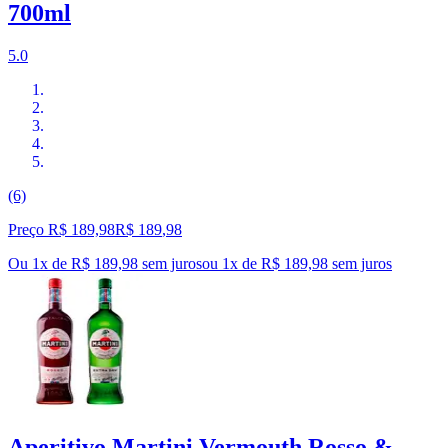
700ml
5.0
(6)
Preço R$ 189,98
R$
189
,
98
Ou 1x de R$ 189,98 sem juros
ou
1
x de
R$ 189,98
sem juros
Aperitivo Martini Vermouth Rosso &