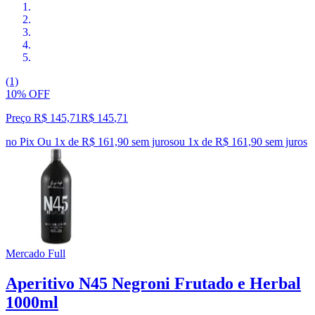
(1)
10% OFF
Preço R$ 145,71
R$
145
,
71
no Pix
Ou 1x de R$ 161,90 sem juros
ou
1
x de
R$ 161,90
sem juros
Mercado Full
Aperitivo N45 Negroni Frutado e Herbal
1000ml