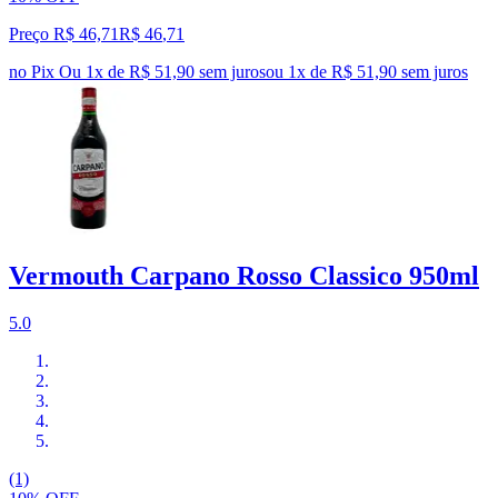
Preço R$ 46,71
R$
46
,
71
no Pix
Ou 1x de R$ 51,90 sem juros
ou
1
x de
R$ 51,90
sem juros
Vermouth Carpano Rosso Classico 950ml
5.0
(1)