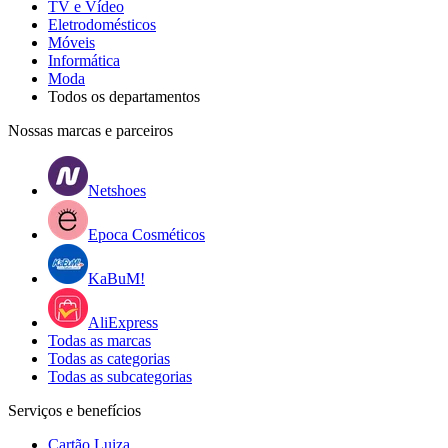
TV e Vídeo
Eletrodomésticos
Móveis
Informática
Moda
Todos os departamentos
Nossas marcas e parceiros
Netshoes
Epoca Cosméticos
KaBuM!
AliExpress
Todas as marcas
Todas as categorias
Todas as subcategorias
Serviços e benefícios
Cartão Luiza