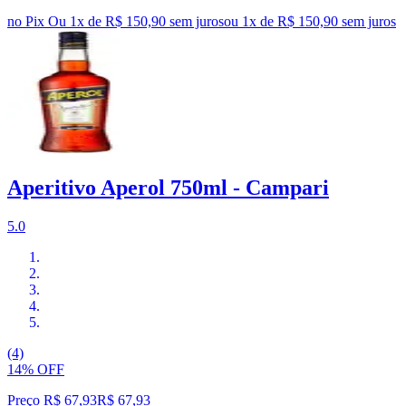
no Pix
Ou 1x de R$ 150,90 sem juros
ou
1
x de
R$ 150,90
sem juros
Aperitivo Aperol 750ml - Campari
5.0
(4)
14% OFF
Preço R$ 67,93
R$
67
,
93