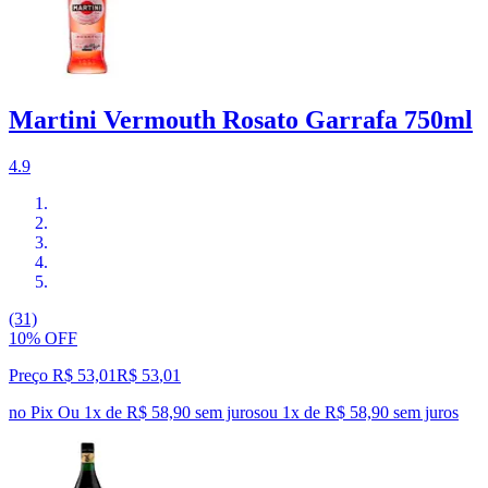
Martini Vermouth Rosato Garrafa 750ml
4.9
(31)
10% OFF
Preço R$ 53,01
R$
53
,
01
no Pix
Ou 1x de R$ 58,90 sem juros
ou
1
x de
R$ 58,90
sem juros