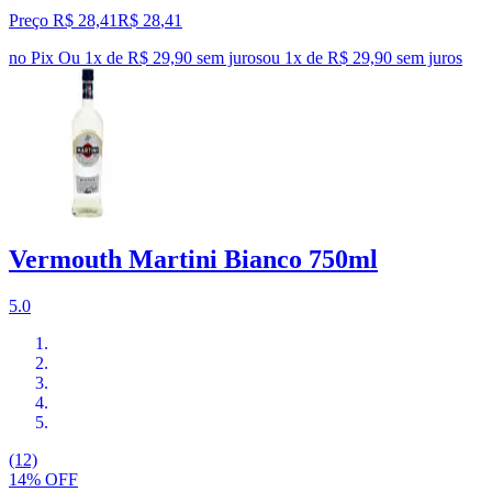
Preço R$ 28,41
R$
28
,
41
no Pix
Ou 1x de R$ 29,90 sem juros
ou
1
x de
R$ 29,90
sem juros
Vermouth Martini Bianco 750ml
5.0
(12)
14% OFF