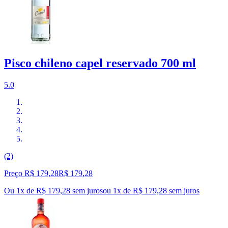
Pisco chileno capel reservado 700 ml
5.0
(2)
Preço R$ 179,28
R$
179
,
28
Ou 1x de R$ 179,28 sem juros
ou
1
x de
R$ 179,28
sem juros