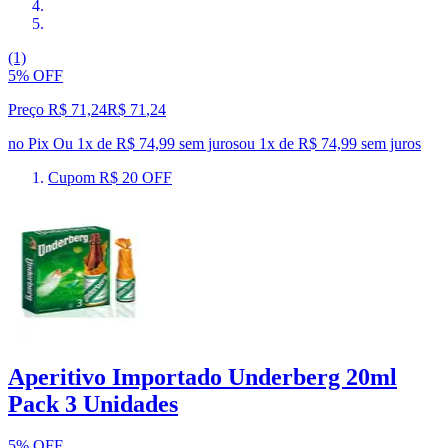
(1)
5% OFF
Preço R$ 71,24
R$
71
,
24
no Pix
Ou 1x de R$ 74,99 sem juros
ou
1
x de
R$ 74,99
sem juros
Cupom R$ 20 OFF
Aperitivo Importado Underberg 20ml
Pack 3 Unidades
5% OFF