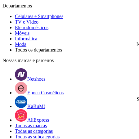
Departamentos
Celulares e Smartphones
TV e Vídeo
Eletrodomésticos
Móveis
Informática
Moda
N
Todos os departamentos
Nossas marcas e parceiros
Netshoes
Epoca Cosméticos
S
KaBuM!
AliExpress
Todas as marcas
Todas as categorias
Todas as subcategorias