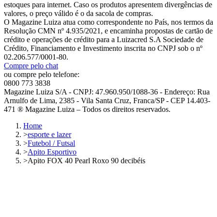
estoques para internet. Caso os produtos apresentem divergências de
valores, o preço válido é o da sacola de compras.
O Magazine Luiza atua como correspondente no País, nos termos da
Resolução CMN nº 4.935/2021, e encaminha propostas de cartão de
crédito e operações de crédito para a Luizacred S.A Sociedade de
Crédito, Financiamento e Investimento inscrita no CNPJ sob o nº
02.206.577/0001-80.
Compre pelo chat
ou compre pelo telefone:
0800 773 3838
Magazine Luiza S/A - CNPJ: 47.960.950/1088-36 - Endereço: Rua
Arnulfo de Lima, 2385 - Vila Santa Cruz, Franca/SP - CEP 14.403-
471 ® Magazine Luiza – Todos os direitos reservados.
Home
>
esporte e lazer
>
Futebol / Futsal
>
Apito Esportivo
>
Apito FOX 40 Pearl Roxo 90 decibéis