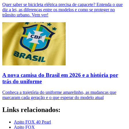
Quer saber se bicicleta elétrica precisa de capacete? Entenda o que
diz a lei, as diferenças entre os modelos e como se proteger no
trânsito urbano. Vem ver!
A nova camisa do Brasil em 2026 e a história por
trás do uniforme
Conheça a trajetória do uniforme amarelinho, as mudanças que
marcaram cada geração e o que esperar do modelo atual
Links relacionados:
Apito FOX 40 Pearl
Apito FOX