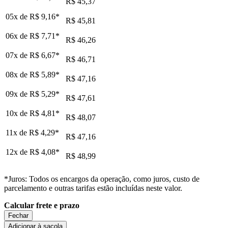
R$ 45,37
05x de
R$ 9,16
*
R$ 45,81
06x de
R$ 7,71
*
R$ 46,26
07x de
R$ 6,67
*
R$ 46,71
08x de
R$ 5,89
*
R$ 47,16
09x de
R$ 5,29
*
R$ 47,61
10x de
R$ 4,81
*
R$ 48,07
11x de
R$ 4,29
*
R$ 47,16
12x de
R$ 4,08
*
R$ 48,99
*Juros: Todos os encargos da operação, como juros, custo de
parcelamento e outras tarifas estão incluídas neste valor.
Calcular frete e prazo
Fechar
Adicionar à sacola