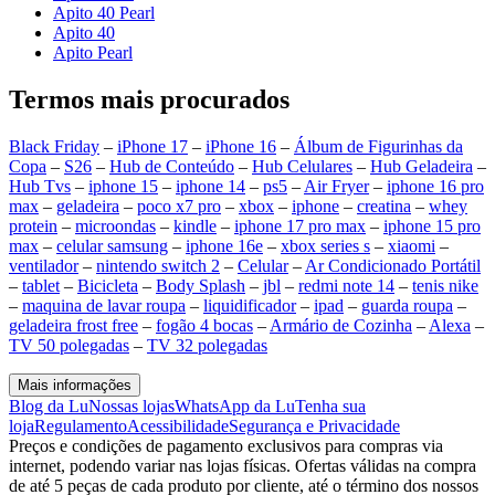
Apito 40 Pearl
Apito 40
Apito Pearl
Termos mais procurados
Black Friday
–
iPhone 17
–
iPhone 16
–
Álbum de Figurinhas da
Copa
–
S26
–
Hub de Conteúdo
–
Hub Celulares
–
Hub Geladeira
–
Hub Tvs
–
iphone 15
–
iphone 14
–
ps5
–
Air Fryer
–
iphone 16 pro
max
–
geladeira
–
poco x7 pro
–
xbox
–
iphone
–
creatina
–
whey
protein
–
microondas
–
kindle
–
iphone 17 pro max
–
iphone 15 pro
max
–
celular samsung
–
iphone 16e
–
xbox series s
–
xiaomi
–
ventilador
–
nintendo switch 2
–
Celular
–
Ar Condicionado Portátil
–
tablet
–
Bicicleta
–
Body Splash
–
jbl
–
redmi note 14
–
tenis nike
–
maquina de lavar roupa
–
liquidificador
–
ipad
–
guarda roupa
–
geladeira frost free
–
fogão 4 bocas
–
Armário de Cozinha
–
Alexa
–
TV 50 polegadas
–
TV 32 polegadas
Mais informações
Blog da Lu
Nossas lojas
WhatsApp da Lu
Tenha sua
loja
Regulamento
Acessibilidade
Segurança e Privacidade
Preços e condições de pagamento exclusivos para compras via
internet, podendo variar nas lojas físicas. Ofertas válidas na compra
de até 5 peças de cada produto por cliente, até o término dos nossos